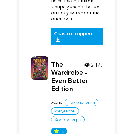
всех поклонников
жанра ужасов. Также
он получил хорошие
оценки в
Скачать торрент
The
2 173
Wardrobe -
Even Better
Edition
Жанр:
Приключения
Инди игры
Хоррор игры
0