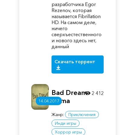
разработчика Egor
Rezenov, которая
называется Fibrillation
HD. На самом деле,
ничего
сверхъестественного
и нового здесь нет,
данный
Скачать торрент
Bad Dream
2 412
Coma
14.04.2017
Жанр:
Приключения
Инди игры
Хоррор игры