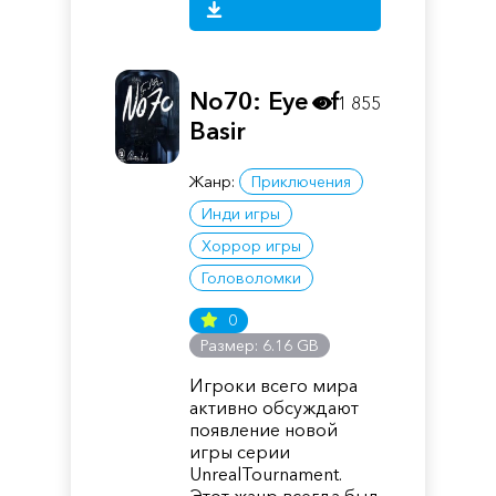
No70: Eye of
1 855
Basir
Жанр:
Приключения
Инди игры
Хоррор игры
Головоломки
0
Размер: 6.16 GB
Игроки всего мира
активно обсуждают
появление новой
игры серии
UnrealTournament.