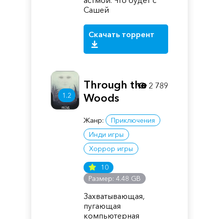
астмой. Что будет с
Сашей
Скачать торрент
Through the
2 789
1.2
Woods
Жанр:
Приключения
Инди игры
Хоррор игры
10
Размер: 4.48 GB
Захватывающая,
пугающая
компьютерная