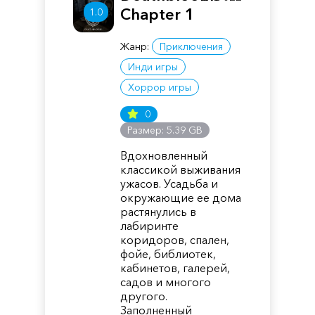
Chapter 1
1.0
Жанр:
Приключения
Инди игры
Хоррор игры
0
Размер: 5.39 GB
Вдохновленный
классикой выживания
ужасов. Усадьба и
окружающие ее дома
растянулись в
лабиринте
коридоров, спален,
фойе, библиотек,
кабинетов, галерей,
садов и многого
другого.
Заполненный