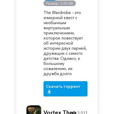
Размер: 2.68 GB
The Wardrobe – это
юморной квест с
необычным
виртуальным
приключением,
которое повествует
об интересной
истории двух парней,
дружащих с самого
детства. Однако, к
большому
сожалению, их
дружба долго
Скачать торрент
Vortex The
3 011