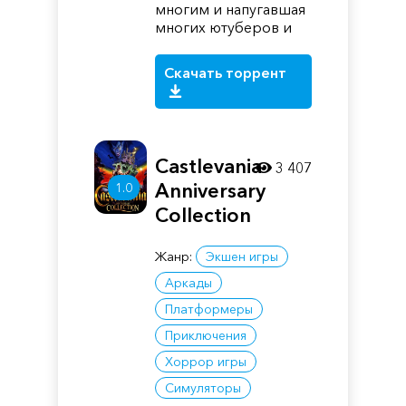
многим и напугавшая
многих ютуберов и
Скачать торрент
Castlevania
3 407
Anniversary
1.0
Collection
Жанр:
Экшен игры
Аркады
Платформеры
Приключения
Хоррор игры
Симуляторы