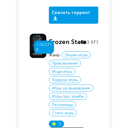
Скачать торрент
Frozen State
3 971
1.00.271
R
Жанр:
Экшен игры
Приключения
Инди игры
Хоррор игры
Игры на выживание
Игры про зомби
Песочницы
Стелс игры
0