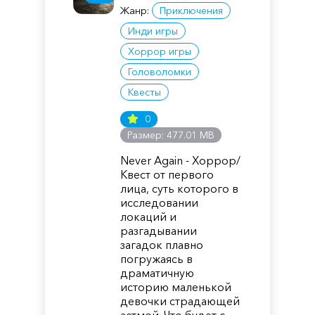
Жанр:
Приключения
Инди игры
Хоррор игры
Головоломки
Квесты
0
Размер: 477.01 MB
Never Again - Хоррор/
Квест от первого
лица, суть которого в
исследовании
локаций и
разгадывании
загадок плавно
погружаясь в
драматичную
историю маленькой
девочки страдающей