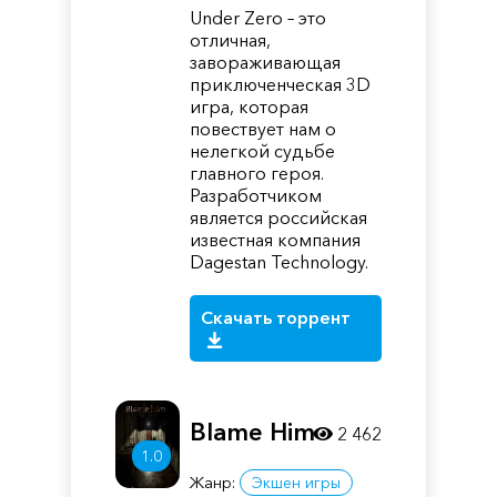
Under Zero – это
отличная,
завораживающая
приключенческая 3D
игра, которая
повествует нам о
нелегкой судьбе
главного героя.
Разработчиком
является российская
известная компания
Dagestan Technology.
Скачать торрент
Blame Him
2 462
1.0
Жанр:
Экшен игры