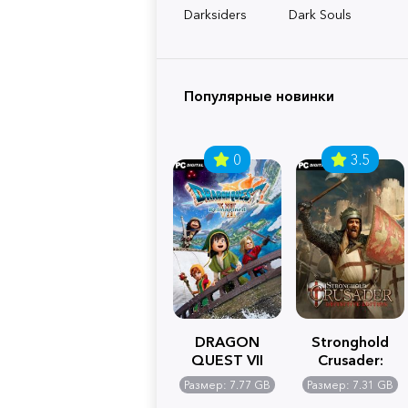
Darksiders
Dark Souls
Популярные новинки
0
3.5
DRAGON
Stronghold
QUEST VII
Crusader:
Reimagined
Definitive
Размер: 7.77 GB
Размер: 7.31 GB
Edition