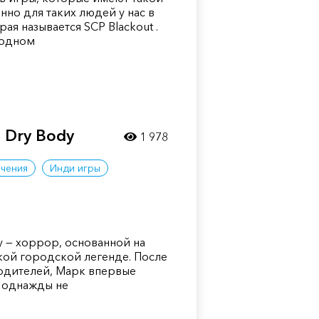
но для таких людей у нас в
рая называется SCP Blackout .
 одном
e Dry Body
1 978
чения
Инди игры
y — хоррор, основанной на
кой городской легенде. После
одителей, Марк впервые
а однажды не