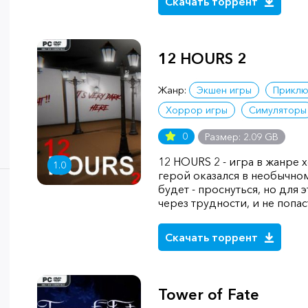
Скачать торрент
12 HOURS 2
Жанр:
Экшен игры
Приклю
Хоррор игры
Симуляторы
0
Размер: 2.09 GB
12 HOURS 2 - игра в жанре 
1.0
герой оказался в необычном
будет - проснуться, но для 
через трудности, и не попас
Скачать торрент
Tower of Fate