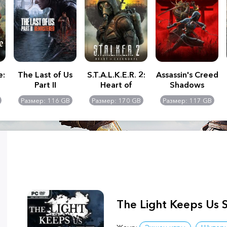
e:
The Last of Us
S.T.A.L.K.E.R. 2:
Assassin's Creed
Part II
Heart of
Shadows
Remastered
Chernobyl -
Размер: 116 GB
Размер: 170 GB
Размер: 117 GB
Ultimate Edition
The Light Keeps Us 