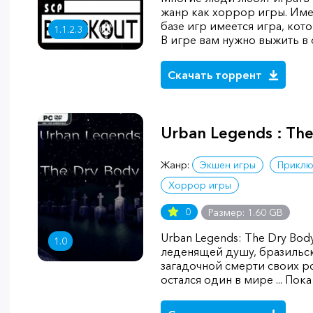
жанр как хоррор игры. Имен
базе игр имеется игра, кото
1.1.2.3
В игре вам нужно выжить в
Скачать торрент
Urban Legends : Th
Жанр:
Экшен игры
Приклю
Хоррор игры
0
Размер: 1.60 GB
Urban Legends: The Dry Bod
1.0
леденящей душу, бразильс
загадочной смерти своих р
остался один в мире ... Пок