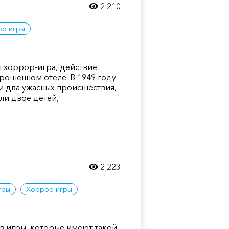
2 210
ор игры
ая хоррор-игра, действие
брошенном отеле. В 1949 году
и два ужасных происшествия,
ли двое детей,
2 223
гры
Хоррор игры
в игры, которые имеют такой