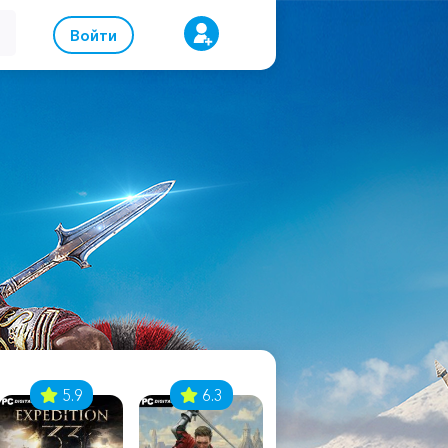
Войти
5.9
6.3
8.1