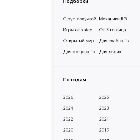
Подборки
С рус. озвучкой
Механики RG
Игры от xatab
От 3-го лица
Открытый мир
Для слабых Пк
Для мощных Пк
Для двоих!
По годам
2026
2025
2024
2023
2022
2021
2020
2019