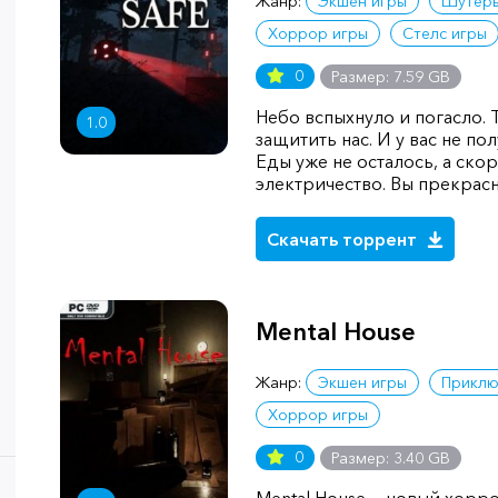
Жанр:
Экшен игры
Шутер
Хоррор игры
Стелс игры
0
Размер: 7.59 GB
Небо вспыхнуло и погасло. 
1.0
защитить нас. И у вас не по
Еды уже не осталось, а ско
электричество. Вы прекрасно
Скачать торрент
Mental House
Жанр:
Экшен игры
Приклю
Хоррор игры
0
Размер: 3.40 GB