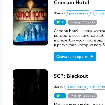
Crimson Hotel
Жанр:
Приключения
Хорр
0
Размер: 1.62 GB
Crimson Hotel — новая жутк
которого развернётся в за
1.0
в отеле Кримсон произошл
в результате которых погиб
Скачать торрент
SCP: Blackout
Жанр:
Экшен игры
Инди и
1
Размер: 3.44 GB
Многие люди любят играть 