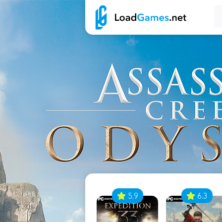
7
5.9
6.3