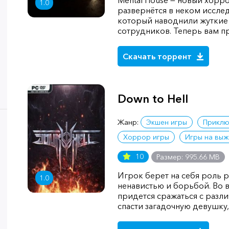
Mental House — новый хорр
1.0
развернётся в неком иссле
который наводнили жуткие
сотрудников. Теперь вам пр
Скачать торрент
Down to Hell
Жанр:
Экшен игры
Приклю
Хоррор игры
Игры на вы
10
Размер: 995.66 MB
Игрок берет на себя роль 
1.0
ненавистью и борьбой. Во 
придется сражаться с разл
спасти загадочную девушку,