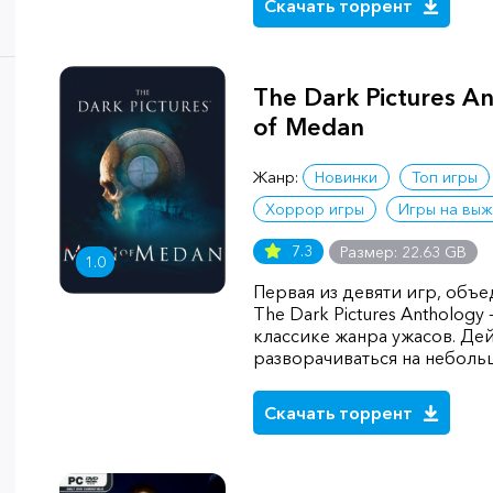
Скачать торрент
The Dark Pictures A
of Medan
Жанр:
Новинки
Топ игры
Хоррор игры
Игры на вы
7.3
Размер: 22.63 GB
1.0
Первая из девяти игр, объ
The Dark Pictures Anthology
классике жанра ужасов. Дей
разворачиваться на неболь
Скачать торрент