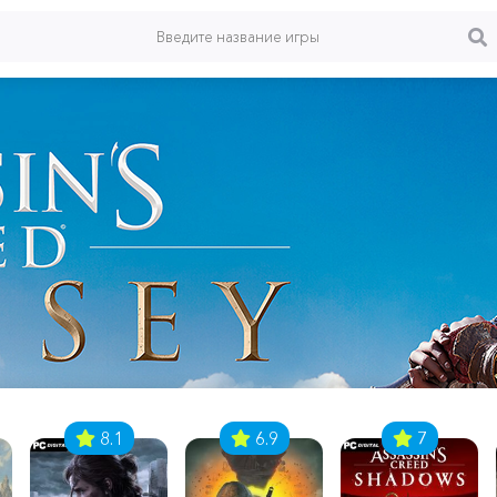
8.1
6.9
7