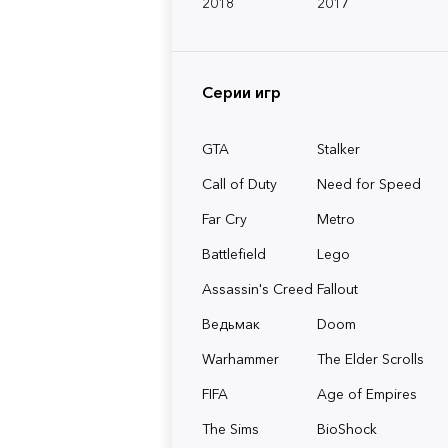
2018
2017
Серии игр
GTA
Stalker
Call of Duty
Need for Speed
Far Cry
Metro
Battlefield
Lego
Assassin's Creed
Fallout
Ведьмак
Doom
Warhammer
The Elder Scrolls
FIFA
Age of Empires
The Sims
BioShock