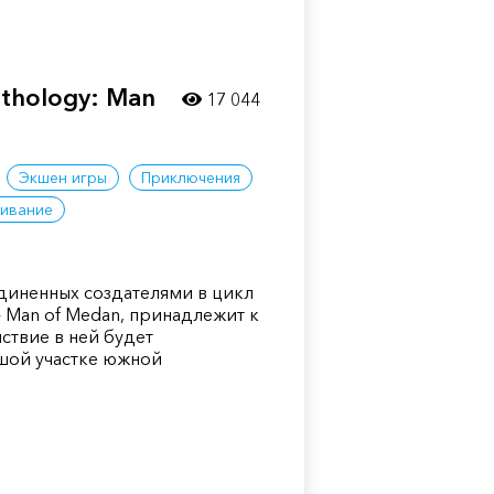
nthology: Man
17 044
Экшен игры
Приключения
живание
единенных создателями в цикл
 - Man of Medan, принадлежит к
ствие в ней будет
шой участке южной