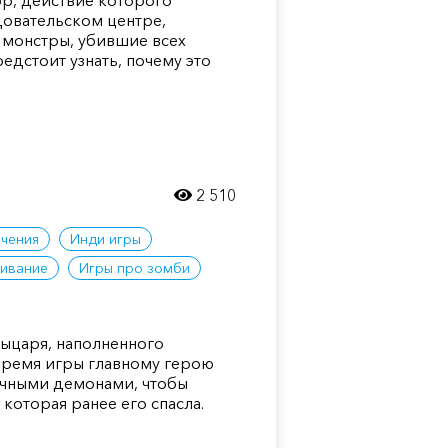
ор, действие которого
довательском центре,
 монстры, убившие всех
едстоит узнать, почему это
2 510
чения
Инди игры
живание
Игры про зомби
рыцаря, наполненного
время игры главному герою
ичными демонами, чтобы
 которая ранее его спасла.