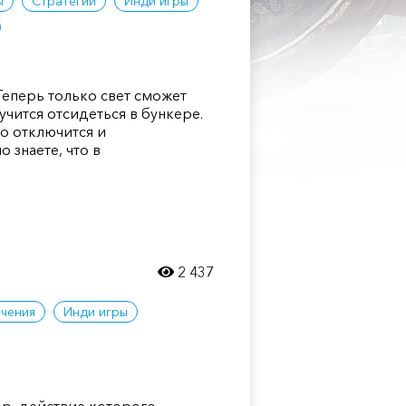
ы
Стратегии
Инди игры
Теперь только свет сможет
лучится отсидеться в бункере.
ро отключится и
 знаете, что в
2 437
чения
Инди игры