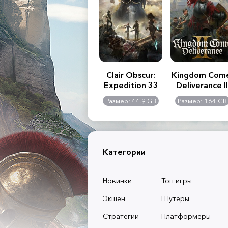
.R. 2:
Assassin's Creed
Clair Obscur:
Kingdom Com
of
Shadows
Expedition 33
Deliverance II
l -
0 GB
Размер: 117 GB
Размер: 44.9 GB
Размер: 164 GB
dition
Категории
Новинки
Топ игры
Экшен
Шутеры
Стратегии
Платформеры