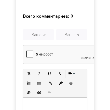
Raft
5:
Battle
of
the
Всего комментариев: 0
Atlantic
Полужирный
Курсив
Подчеркнутый
Зачеркнутый
Выравнивани
Нумерованный список
Маркированный список
Вставить ссылку
Вставить защищенную с
Вставить смайлик
Вставка скрытого текста
Вставка цитаты
Вставка спойлера