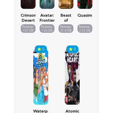
Crimson
Avatar:
Beast
Quasimorph
Desert
Frontiers
of
of
Reincarnation
Размер:
Размер:
Размер:
Размер:
Pandora
131 GB
136 GB
31.8 GB
2.33 GB
0
9
Waterpark
Atomic