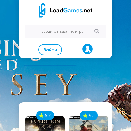
Войти
7
5.7
6.5