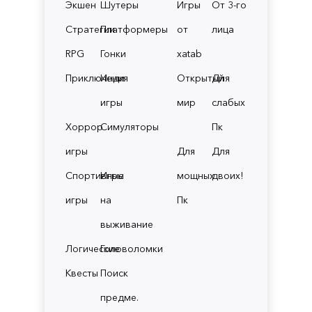
Экшен
Шутеры
Игры
От 3-го
Стратегии
Платформеры
от
лица
RPG
Гонки
xatab
Приключения
Инди
Открытый
Для
игры
мир
слабых
Хоррор
Симуляторы
Пк
игры
Для
Для
Спортивные
Игры
мощных
двоих!
игры
на
Пк
выживание
Логические
Головоломки
Квесты
Поиск
предме.