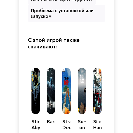
Проблема с установкой или
запуском
С этой игрой также
скачивают:
Stirring
Barotrauma
Stranded
Survive
Silent
Abyss
Deep
on
Hunter