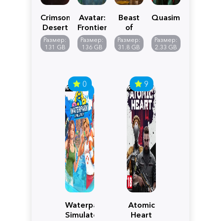
Crimson
Avatar:
Beast
Quasimorph
Desert
Frontiers
of
of
Reincarnation
Размер:
Размер:
Размер:
Размер:
Pandora
131 GB
136 GB
31.8 GB
2.33 GB
0
9
Waterpark
Atomic
Simulator
Heart