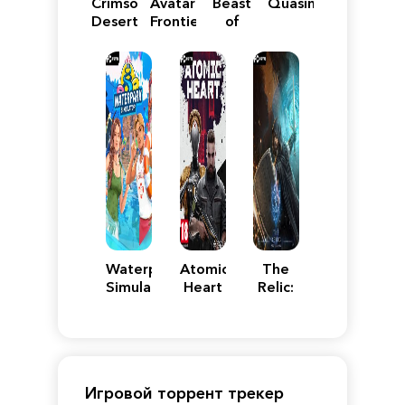
Crimson
Avatar:
Beast
Quasimorph
Desert
Frontiers
of
of
Reincarnation
Pandora
Waterpark
Atomic
The
Simulator
Heart
Relic:
First
Guardian
Игровой торрент трекер