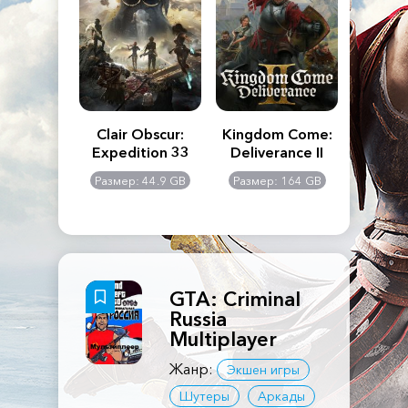
n's Creed
Clair Obscur:
Kingdom Come:
The La
dows
Expedition 33
Deliverance II
Pa
Rema
: 117 GB
Размер: 44.9 GB
Размер: 164 GB
Размер
GTA: Criminal
Russia
Multiplayer
Жанр:
Экшен игры
Шутеры
Аркады