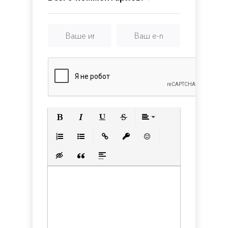
Complete
Edition
Полужирный
Курсив
Подчеркнутый
Зачеркнутый
Выравнивани
Нумерованный список
Маркированный список
Вставить ссылку
Вставить защищенную с
Вставить смайлик
Вставка скрытого текста
Вставка цитаты
Вставка спойлера