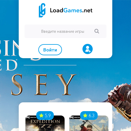
Войти
7
5.9
6.3