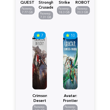
QUEST
Stronghold
Strike
ROBOT
VII
Crusader:
5
WARS
Размер:
Размер:
Размер:
Reimagined
Definitive
Y
7.77 GB
18.3 GB
20.3 GB
Размер:
Edition
7.31 GB
7
10
Crimson
Avatar:
Desert
Frontiers
of
Размер:
Размер: