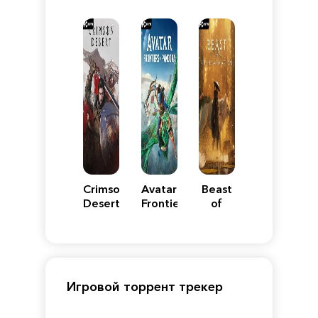
VII
Definitive
5
WARS
Reimagined
Edition
Y
Crimson
Avatar:
Beast
Desert
Frontiers
of
of
Reincarnation
Pandora
Игровой торрент трекер