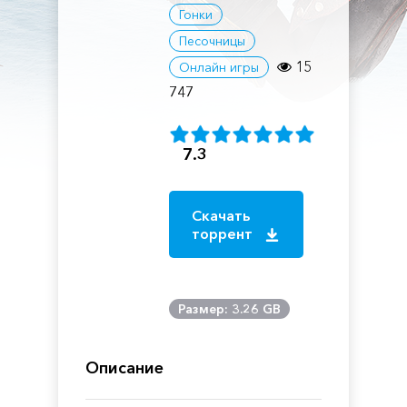
Гонки
Песочницы
15
Онлайн игры
747
7.3
Скачать
торрент
Размер: 3.26 GB
Описание