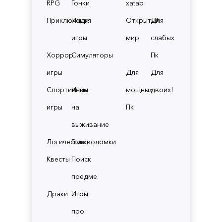
RPG
Гонки
xatab
Приключения
Инди
Открытый
Для
игры
мир
слабых
Хоррор
Симуляторы
Пк
игры
Для
Для
Спортивные
Игры
мощных
двоих!
игры
на
Пк
выживание
Логические
Головоломки
Квесты
Поиск
предме.
Драки
Игры
про