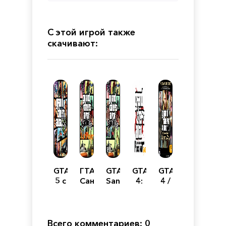
С этой игрой также
скачивают:
GTA
ГТА
GTA
GTA
GTA
5 с
Сан
San
4:
4 /
модами
Андреас
Andreas
Criminal
Grand
на
Мультиплеер
Russia
Theft
машины
0.3.7
Auto
IV -
Всего комментариев: 0