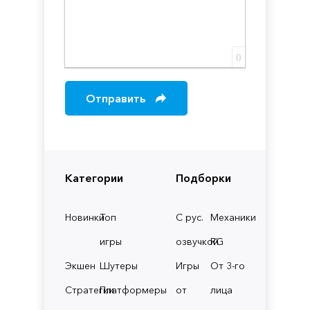
0
Отправить
Категории
Подборки
Новинки
Топ
С рус.
Механики
игры
озвучкой
RG
Экшен
Шутеры
Игры
От 3-го
Стратегии
Платформеры
от
лица