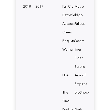
2018
2017
Far Cry
Metro
Battlefield
Lego
Assassin's
Fallout
Creed
Ведьмак
Doom
Warhammer
The
Elder
Scrolls
FIFA
Age of
Empires
The
BioShock
Sims
Darksiders
Dark