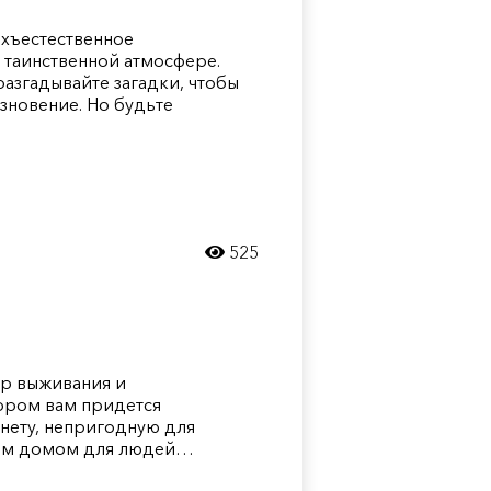
ерхъестественное
 таинственной атмосфере.
разгадывайте загадки, чтобы
езновение. Но будьте
525
тор выживания и
ором вам придется
анету, непригодную для
овым домом для людей…