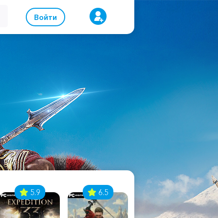
Войти
5.9
6.5
8.1