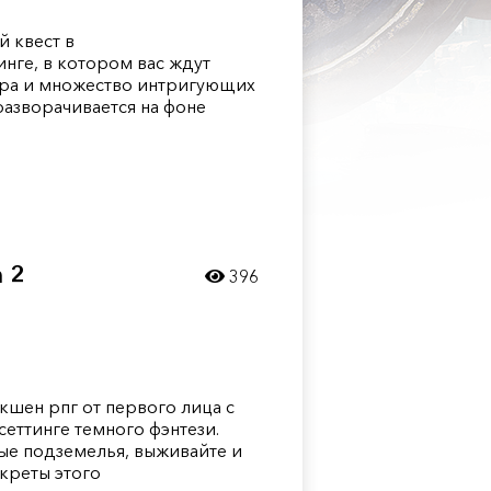
й квест в
нге, в котором вас ждут
нра и множество интригующих
азворачивается на фоне
 2
396
 экшен рпг от первого лица с
сеттинге темного фэнтези.
ые подземелья, выживайте и
екреты этого