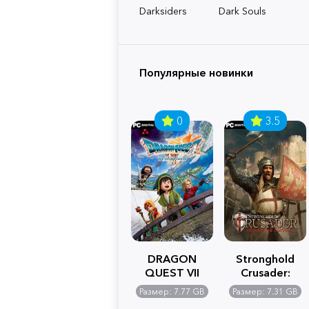
Darksiders
Dark Souls
Популярные новинки
0
3.5
DRAGON
Stronghold
QUEST VII
Crusader:
Reimagined
Definitive
Размер: 7.77 GB
Размер: 7.31 GB
Edition