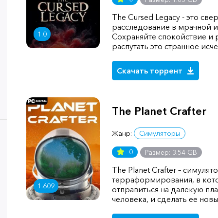
The Cursed Legacy - это св
расследование в мрачной и
1.0
Сохраняйте спокойствие и 
распутать это странное исч
Скачать торрент
The Planet Crafter
Жанр:
Симуляторы
0
Размер: 3.54 GB
The Planet Crafter – симуля
терраформирования, в кот
1.609
отправиться на далекую пл
человека, и сделать ее н