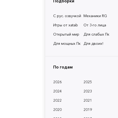
Подборки
С рус. озвучкой
Механики RG
Игры от xatab
От 3-го лица
Открытый мир
Для слабых Пк
Для мощных Пк
Для двоих!
По годам
2026
2025
2024
2023
2022
2021
2020
2019