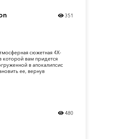
ion
351
о атмосферная сюжетная 4X-
 в которой вам придется
огруженной в апокалипсис
ановить ее, вернув
480