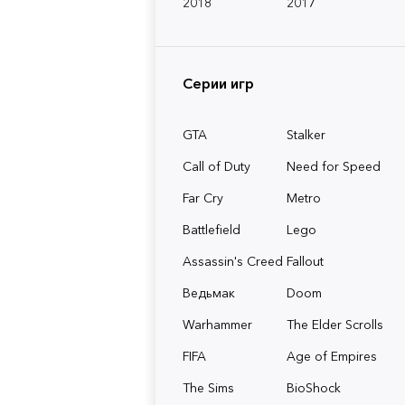
2018
2017
Серии игр
GTA
Stalker
Call of Duty
Need for Speed
Far Cry
Metro
Battlefield
Lego
Assassin's Creed
Fallout
Ведьмак
Doom
Warhammer
The Elder Scrolls
FIFA
Age of Empires
The Sims
BioShock