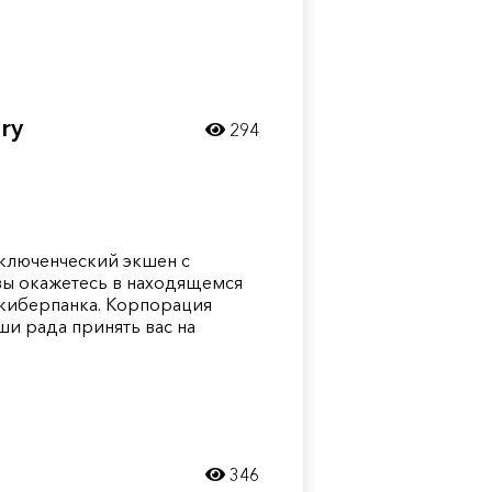
ry
294
иключенческий экшен с
вы окажетесь в находящемся
 киберпанка. Корпорация
и рада принять вас на
346