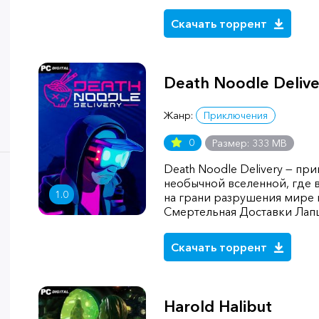
Скачать торрент
Death Noodle Delive
Жанр:
Приключения
0
Размер: 333 MB
Death Noodle Delivery — пр
необычной вселенной, где 
1.0
на грани разрушения мире
Смертельная Доставки Лапш
Скачать торрент
Harold Halibut