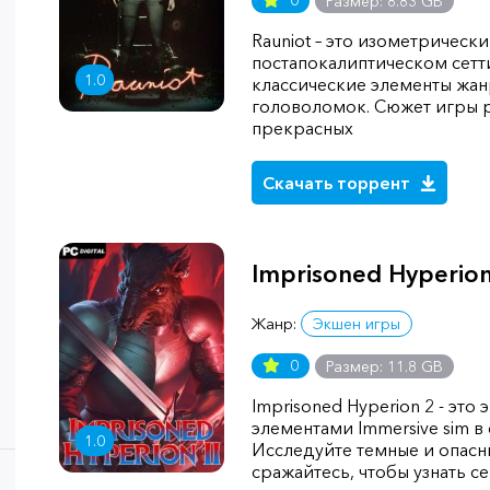
0
Размер: 8.83 GB
Rauniot – это изометрически
постапокалиптическом сетти
1.0
классические элементы жа
головоломок. Сюжет игры р
прекрасных
Скачать торрент
Imprisoned Hyperion
Жанр:
Экшен игры
0
Размер: 11.8 GB
Imprisoned Hyperion 2 - это
элементами Immersive sim в 
1.0
Исследуйте темные и опасн
сражайтесь, чтобы узнать с