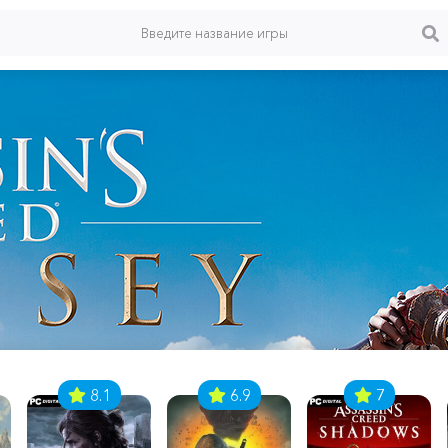
8.1
6.9
7