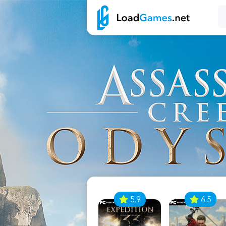
7
5.9
6.5