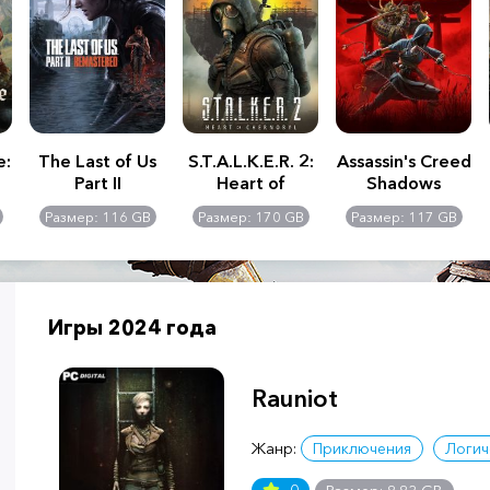
e:
The Last of Us
S.T.A.L.K.E.R. 2:
Assassin's Creed
Part II
Heart of
Shadows
Remastered
Chernobyl -
Размер: 116 GB
Размер: 170 GB
Размер: 117 GB
Ultimate Edition
Игры 2024 года
Rauniot
Жанр:
Приключения
Логич