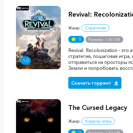
Revival: Recolonizat
Жанр:
Стратегии
0
Размер: 1.80 GB
Revival: Recolonization – эт
стратегия, пошаговая игра,
1.0
отправиться на просторы п
Земли и попробовать восст
Скачать торрент
The Cursed Legacy
Жанр:
Хоррор игры
0
Размер: 1.83 GB