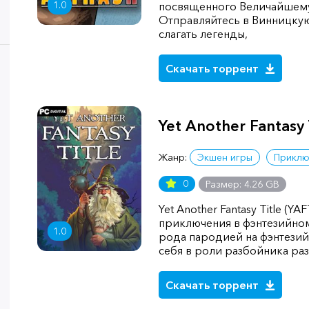
1.0
посвященного Величайшему 
Отправляйтесь в Винницкую
слагать легенды,
Скачать торрент
Yet Another Fantasy 
Жанр:
Экшен игры
Приклю
0
Размер: 4.26 GB
Yet Another Fantasy Title (YA
приключения в фэнтезийном
1.0
рода пародией на фэнтезий
себя в роли разбойника ра
Скачать торрент