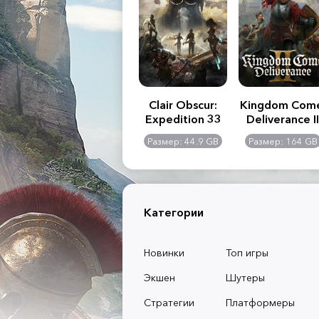
.R. 2:
Assassin's Creed
Clair Obscur:
Kingdom Com
of
Shadows
Expedition 33
Deliverance II
l -
0 GB
Размер: 117 GB
Размер: 44.9 GB
Размер: 164 GB
dition
Категории
Новинки
Топ игры
Экшен
Шутеры
Стратегии
Платформеры