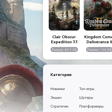
.R. 2:
Assassin's Creed
Clair Obscur:
Kingdom Com
of
Shadows
Expedition 33
Deliverance II
l -
0 GB
Размер: 117 GB
Размер: 44.9 GB
Размер: 164 GB
dition
Категории
Новинки
Топ игры
Экшен
Шутеры
Стратегии
Платформеры