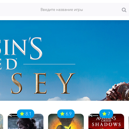
8.1
6.9
7