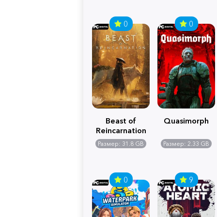
0
0
Beast of
Quasimorph
Reincarnation
Размер: 31.8 GB
Размер: 2.33 GB
0
9