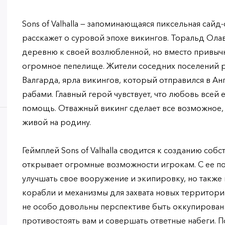
Sons of Valhalla — запоминающаяся пиксельная сайд
расскажет о суровой эпохе викингов. Торальд Ола
деревню к своей возлюбленной, но вместо привычн
огромное пепелище. Жители соседних поселений р
Валгарда, ярла викингов, который отправился в Ан
рабами. Главный герой чувствует, что любовь всей 
помощь. Отважный викинг сделает все возможное, 
живой на родину.
Геймплей Sons of Valhalla сводится к созданию собс
открывает огромные возможности игрокам. С ее п
улучшать свое вооружение и экипировку, но также 
корабли и механизмы для захвата новых территори
не особо довольны перспективе быть оккупирован
противостоять вам и совершать ответные набеги. 