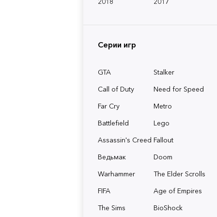
2018
2017
Серии игр
GTA
Stalker
Call of Duty
Need for Speed
Far Cry
Metro
Battlefield
Lego
Assassin's Creed
Fallout
Ведьмак
Doom
Warhammer
The Elder Scrolls
FIFA
Age of Empires
The Sims
BioShock