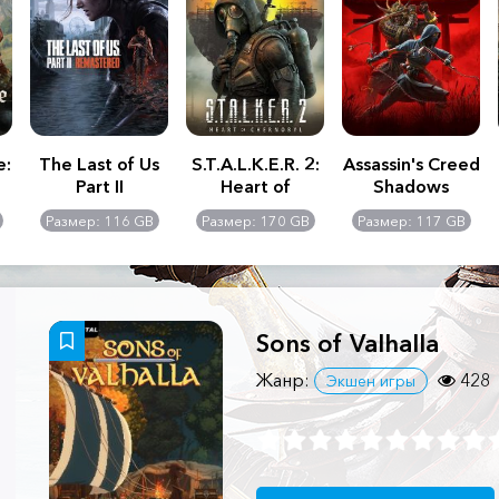
e:
The Last of Us
S.T.A.L.K.E.R. 2:
Assassin's Creed
Part II
Heart of
Shadows
Remastered
Chernobyl -
Размер: 116 GB
Размер: 170 GB
Размер: 117 GB
Ultimate Edition
Sons of Valhalla
Жанр:
428
Экшен игры