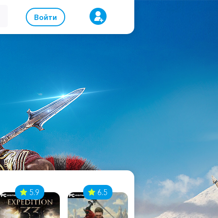
Войти
5.9
6.5
8.1