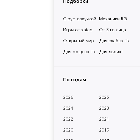
Подборки
С рус. озвучкой
Механики RG
Игры от xatab
От 3-го лица
Открытый мир
Для слабых Пк
Для мощных Пк
Для двоих!
По годам
2026
2025
2024
2023
2022
2021
2020
2019