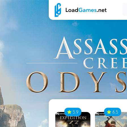
7
5.9
6.5