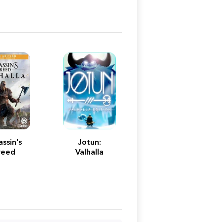
assin's
Jotun:
reed
Valhalla
halla -
Edition
Edition