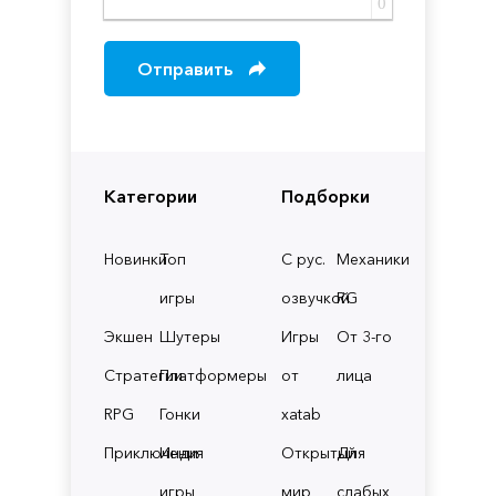
0
Отправить
Категории
Подборки
Новинки
Топ
С рус.
Механики
игры
озвучкой
RG
Экшен
Шутеры
Игры
От 3-го
Стратегии
Платформеры
от
лица
RPG
Гонки
xatab
Приключения
Инди
Открытый
Для
игры
мир
слабых