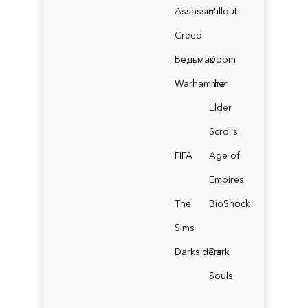
Assassin's
Fallout
Creed
Ведьмак
Doom
Warhammer
The
Elder
Scrolls
FIFA
Age of
Empires
The
BioShock
Sims
Darksiders
Dark
Souls