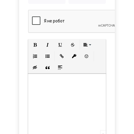
Полужирный
Курсив
Подчеркнутый
Зачеркнутый
Выравнивани
Нумерованный список
Маркированный список
Вставить ссылку
Вставить защищенную с
Вставить смайлик
Вставка скрытого текста
Вставка цитаты
Вставка спойлера