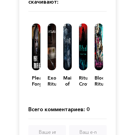
скачивают:
Please,
Exorcism
Maid
Ritual:
Bloodstained:
Forgive
Ritual
of
Crown
Ritual
Me
Sker
of
of
Horns
the
Night
Всего комментариев: 0