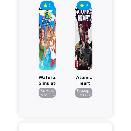
0
9
Waterpark
Atomic
Simulator
Heart
Размер:
Размер:
6.65 GB
163 GB