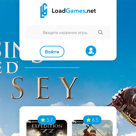
Войти
7
5.7
6.5