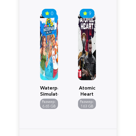
0
9
Waterpark
Atomic
Simulator
Heart
Размер:
Размер:
6.65 GB
163 GB