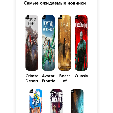
Самые ожидаемые новинки
Crimson
Avatar:
Beast
Quasimorph
Desert
Frontiers
of
of
Reincarnation
Pandora