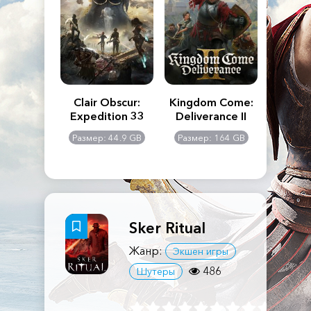
n's Creed
Clair Obscur:
Kingdom Come:
The La
dows
Expedition 33
Deliverance II
Pa
Rema
: 117 GB
Размер: 44.9 GB
Размер: 164 GB
Размер
Sker Ritual
Жанр:
Экшен игры
486
Шутеры