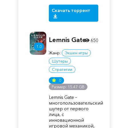
Скачать торрент
Lemnis Gate
650
1.0
Жанр:
Экшен игры
Шутеры
Стратегии
0
Размер: 15.47 GB
Lemnis Gate –
многопользовательский
шутер от первого
лица, с
инновационной
игровой механикой,