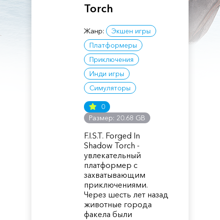
Torch
Жанр:
Экшен игры
Платформеры
Приключения
Инди игры
Симуляторы
0
Размер: 20.68 GB
F.I.S.T. Forged In
Shadow Torch -
увлекательный
платформер с
захватывающим
приключениями.
Через шесть лет назад
животные города
факела были