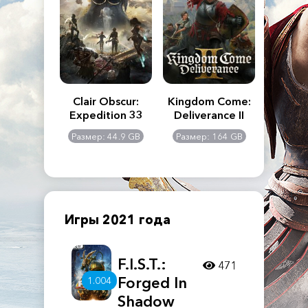
n's Creed
Clair Obscur:
Kingdom Come:
The La
dows
Expedition 33
Deliverance II
Pa
Rema
: 117 GB
Размер: 44.9 GB
Размер: 164 GB
Размер
Игры 2021 года
F.I.S.T.:
471
Forged In
1.004
Shadow