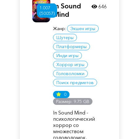
In Sound
646
1.007
Mind
(50057)
Жанр:
Экшен игры
Шутеры
Платформеры
Инди игры
Хоррор игры
Головоломки
Поиск предметов
0
Размер: 9.75 GB
In Sound Mind -
психологический
хоррор со
множеством
головоломок,