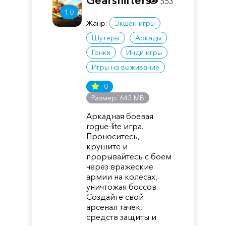
Gearshifters
553
1.0
Жанр:
Экшен игры
Шутеры
Аркады
Гонки
Инди игры
Игры на выживание
0
Размер: 643 MB
Аркадная боевая
rogue-lite игра.
Проноситесь,
крушите и
прорывайтесь с боем
через вражеские
армии на колесах,
уничтожая боссов.
Создайте свой
арсенал тачек,
средств защиты и