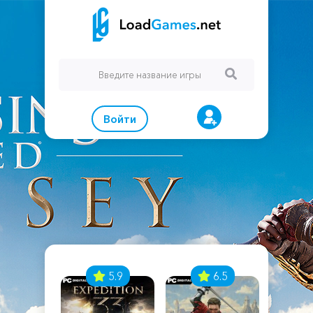
Войти
7
5.9
6.5