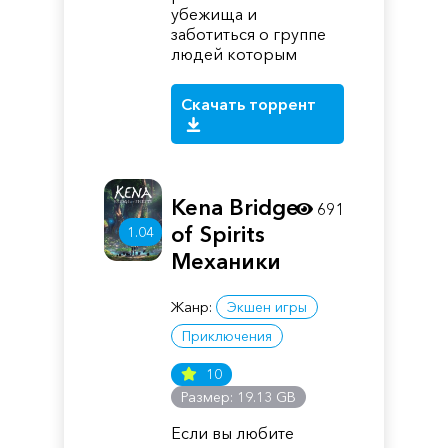
убежища и
заботиться о группе
людей которым
Скачать торрент
Kena Bridge
691
of Spirits
1.04
Механики
Жанр:
Экшен игры
Приключения
10
Размер: 19.13 GB
Если вы любите