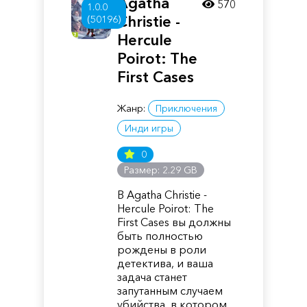
Agatha
570
1.0.0
Christie -
(50196)
Hercule
Poirot: The
First Cases
Жанр:
Приключения
Инди игры
0
Размер: 2.29 GB
В Agatha Christie -
Hercule Poirot: The
First Cases вы должны
быть полностью
рождены в роли
детектива, и ваша
задача станет
запутанным случаем
убийства, в котором