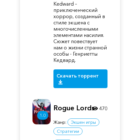
Kedward –
приключенческий
хоррор, созданный в
стиле экшена с
многочисленными
элементами насилия.
Сюжет повествует
нам о жизни странной
особы - Генриетты
Кедвард.
Скачать торрент
Rogue Lords
470
1.0
Жанр:
Экшен игры
Стратегии