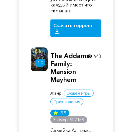
каждый имеет что
скрывать.
Скачать торрент
The Addams
643
Family:
1.0
Mansion
Mayhem
Жанр:
Экшен игры
Приключения
5.5
Размер: 957 MB
Семейка Аддамс: