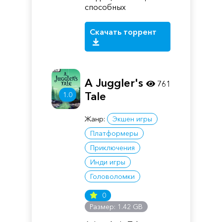
способных
Скачать торрент
A Juggler's
761
Tale
1.0
Жанр:
Экшен игры
Платформеры
Приключения
Инди игры
Головоломки
0
Размер: 1.42 GB