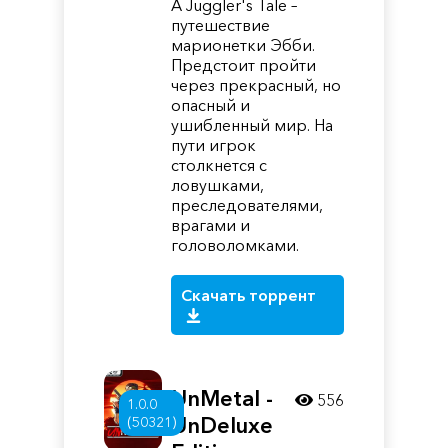
A Juggler's Tale –
путешествие
марионетки Эбби.
Предстоит пройти
через прекрасный, но
опасный и
ушибленный мир. На
пути игрок
столкнется с
ловушками,
преследователями,
врагами и
головоломками.
Скачать торрент
UnMetal -
556
1.0.0
UnDeluxe
(50321)