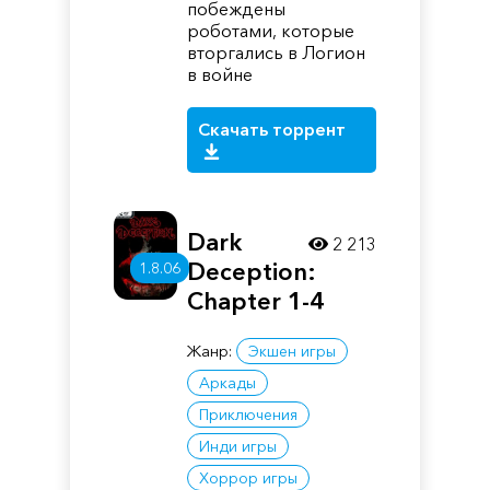
побеждены
роботами, которые
вторгались в Логион
в войне
Скачать торрент
Dark
2 213
Deception:
1.8.06
Chapter 1-4
Жанр:
Экшен игры
Аркады
Приключения
Инди игры
Хоррор игры