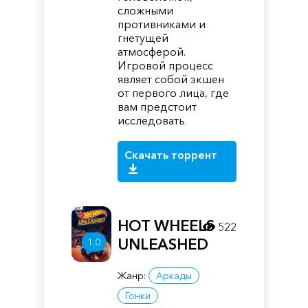
сложными
противниками и
гнетущей
атмосферой.
Игровой процесс
являет собой экшен
от первого лица, где
вам предстоит
исследовать
Скачать торрент
HOT WHEELS
522
UNLEASHED
1.0
Жанр:
Аркады
Гонки