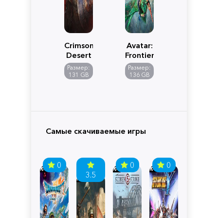
Crimson
Avatar:
Desert
Frontiers
of
Размер:
Размер:
Pandora
131 GB
136 GB
Самые скачиваемые игры
0
0
0
3.5