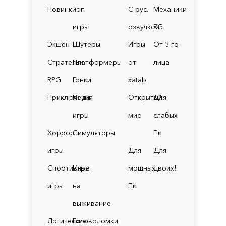
Новинки
Топ
С рус.
Механики
игры
озвучкой
RG
Экшен
Шутеры
Игры
От 3-го
Стратегии
Платформеры
от
лица
RPG
Гонки
xatab
Приключения
Инди
Открытый
Для
игры
мир
слабых
Хоррор
Симуляторы
Пк
игры
Для
Для
Спортивные
Игры
мощных
двоих!
игры
на
Пк
выживание
Логические
Головоломки