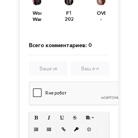
World
F1
OVERPASS
War
2020
-
Z:
Deluxe
Aftermath
Edition
Всего комментариев: 0
Полужирный
Курсив
Подчеркнутый
Зачеркнутый
Выравнивани
Нумерованный список
Маркированный список
Вставить ссылку
Вставить защищенную с
Вставить смайлик