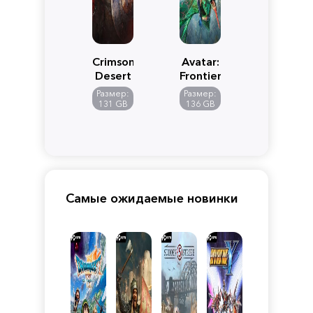
Crimson
Avatar:
Desert
Frontiers
of
Размер:
Размер:
Pandora
131 GB
136 GB
Самые ожидаемые новинки