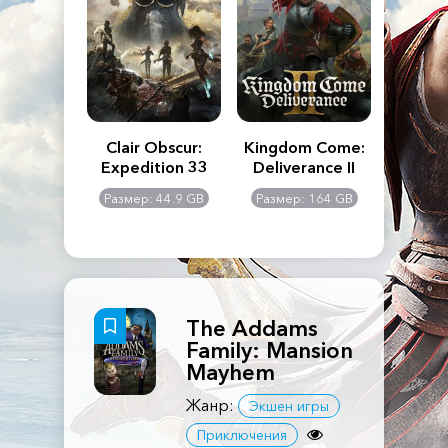
n's Creed
Clair Obscur:
Kingdom Come:
The La
dows
Expedition 33
Deliverance II
Pa
Rema
: 117 GB
Размер: 44.9 GB
Размер: 164 GB
Размер
The Addams
Family: Mansion
Mayhem
Жанр:
Экшен игры
Приключения