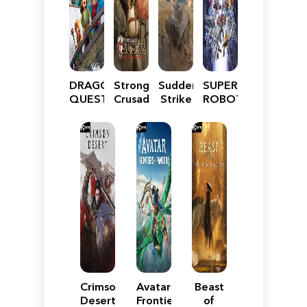
DRAGON
Stronghold
Sudden
SUPER
QUEST
Crusader:
Strike
ROBOT
VII
Definitive
5
WARS
Reimagined
Edition
Y
Crimson
Avatar:
Beast
Desert
Frontiers
of