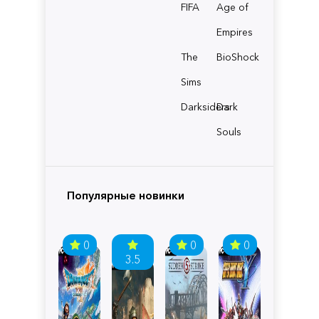
FIFA
Age of
Empires
The
BioShock
Sims
Darksiders
Dark
Souls
Популярные новинки
0
0
0
3.5