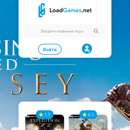
Войти
7
5.9
6.5