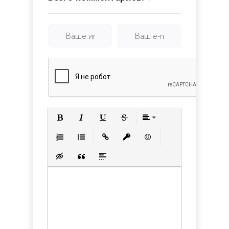
Полужирный
Курсив
Подчеркнутый
Зачеркнутый
Выравнивани
Нумерованный список
Маркированный список
Вставить ссылку
Вставить защищенную с
Вставить смайлик
Вставка скрытого текста
Вставка цитаты
Вставка спойлера