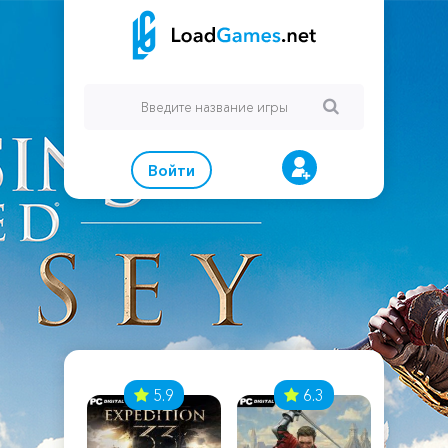
Войти
7
5.9
6.3