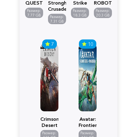
QUEST
Stronghold
Strike
ROBOT
VII
Crusader:
5
WARS
Размер:
Размер:
Размер:
Reimagined
Definitive
Y
7.77 GB
18.3 GB
20.3 GB
Размер:
Edition
7.31 GB
7
10
Crimson
Avatar:
Desert
Frontiers
of
Размер:
Размер: