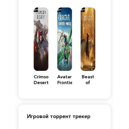
VII
Definitive
5
WARS
Reimagined
Edition
Y
Crimson
Avatar:
Beast
Desert
Frontiers
of
of
Reincarnation
Pandora
Игровой торрент трекер