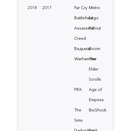
2018
2017
Far Cry
Metro
Battlefield
Lego
Assassin's
Fallout
Creed
Ведьмак
Doom
Warhammer
The
Elder
Scrolls
FIFA
Age of
Empires
The
BioShock
Sims
Darksiders
Dark