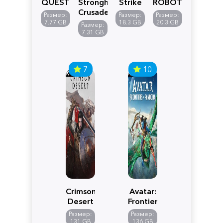
QUEST
Stronghold
Strike
ROBOT
VII
Crusader:
5
WARS
Размер:
Размер:
Размер:
Reimagined
Definitive
Y
7.77 GB
18.3 GB
20.3 GB
Размер:
Edition
7.31 GB
7
10
Crimson
Avatar:
Desert
Frontiers
of
Размер:
Размер:
Pandora
131 GB
136 GB