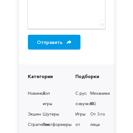
0
Отправить
Категории
Подборки
Новинки
Топ
С рус.
Механики
игры
озвучкой
RG
Экшен
Шутеры
Игры
От 3-го
Стратегии
Платформеры
от
лица