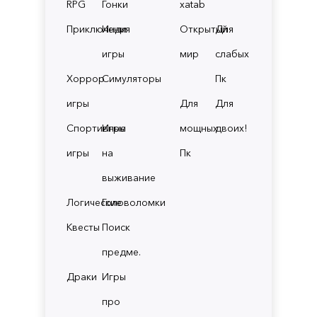
RPG
Гонки
xatab
Приключения
Инди
Открытый
Для
игры
мир
слабых
Хоррор
Симуляторы
Пк
игры
Для
Для
Спортивные
Игры
мощных
двоих!
игры
на
Пк
выживание
Логические
Головоломки
Квесты
Поиск
предме.
Драки
Игры
про