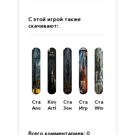
С этой игрой также
скачивают:
Сталкер
King
Сталкер
Сталкер
Сталкер
Another
Arthur
Зона
Игра
Winter
Story
Knight's
Поражения
Душ
of
Другая
Tale
Новая
-
Death
История
Механики
Эра
Эксельсиор
Ultimatum
Всего комментариев: 0