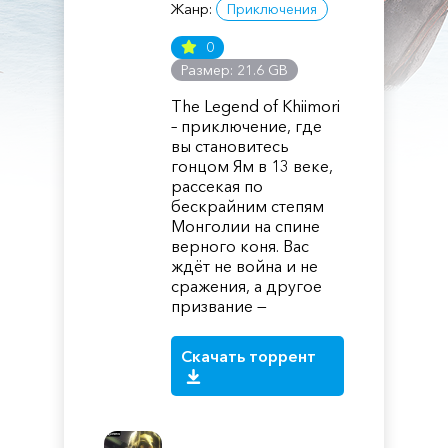
Жанр:
Приключения
0
Размер: 21.6 GB
The Legend of Khiimori
– приключение, где
вы становитесь
гонцом Ям в 13 веке,
рассекая по
бескрайним степям
Монголии на спине
верного коня. Вас
ждёт не война и не
сражения, а другое
призвание —
Скачать торрент