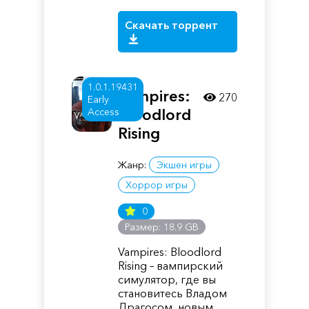
Скачать торрент
1.0.1.19431
Vampires:
270
Early
Access
Bloodlord
Rising
Жанр:
Экшен игры
Хоррор игры
0
Размер: 18.9 GB
Vampires: Bloodlord
Rising – вампирский
симулятор, где вы
становитесь Владом
Драгосом, новым