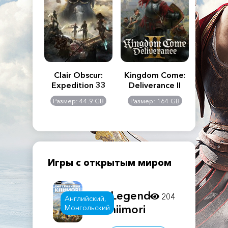
n's Creed
Clair Obscur:
Kingdom Come:
The La
dows
Expedition 33
Deliverance II
Pa
Rema
: 117 GB
Размер: 44.9 GB
Размер: 164 GB
Размер
Игры с открытым миром
The Legend
204
Английский,
of Khiimori
Монгольский