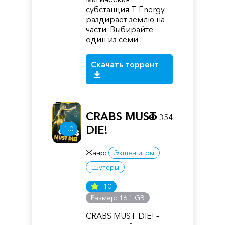
субстанция T-Energy
раздирает землю на
части. Выбирайте
один из семи
Скачать торрент
CRABS MUST
354
DIE!
1.0
Жанр:
Экшен игры
Шутеры
10
Размер: 16.1 GB
CRABS MUST DIE! –