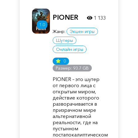
PIONER
1 133
1.0
Жанр:
Экшен игры
Шутеры
Онлайн игры
0
Размер: 93.7 GB
PIONER – это шутер
от первого лица с
открытым миром,
действие которого
разворачивается в
призрачном мире
альтернативной
реальности, где на
пустынном
постапокалиптическом