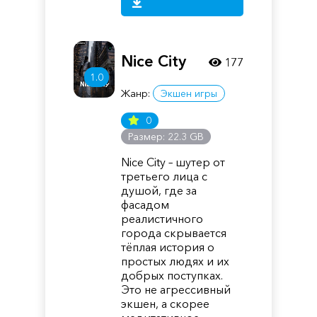
Nice City
177
1.0
Жанр:
Экшен игры
0
Размер: 22.3 GB
Nice City – шутер от
третьего лица с
душой, где за
фасадом
реалистичного
города скрывается
тёплая история о
простых людях и их
добрых поступках.
Это не агрессивный
экшен, а скорее