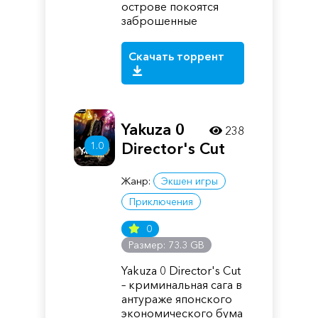
острове покоятся
заброшенные
Скачать торрент
Yakuza 0
238
1.0
Director's Cut
Жанр:
Экшен игры
Приключения
0
Размер: 73.3 GB
Yakuza 0 Director's Cut
– криминальная сага в
антураже японского
экономического бума