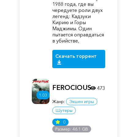
1988 года, где вы
чередуете роли двух
легенд: Кадзуки
Кирию и Горы
Маджимы. Один
пытается оправдаться
в убийстве,
Скачать торрент
FEROCIOUS
473
1.03
Жанр:
Экшен игры
Шутеры
0
Размер: 46.1 GB