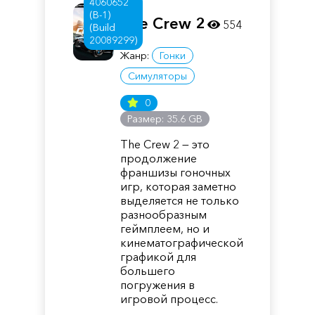
4060652
(B-1)
The Crew 2
554
(Build
20089299)
Жанр:
Гонки
Симуляторы
0
Размер: 35.6 GB
The Crew 2 — это
продолжение
франшизы гоночных
игр, которая заметно
выделяется не только
разнообразным
геймплеем, но и
кинематографической
графикой для
большего
погружения в
игровой процесс.