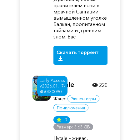
правителем ночи в
мрачной Сангавии –
вымышленном уголке
Балкан, пропитанном
тайнами и древним
злом. Вас
Скачать торрент
Early Access
Hytale
220
v2026.01.17-
4b0f30090
Жанр:
Экшен игры
Приключения
0
Размер: 3.63 GB
Hytale – живая,