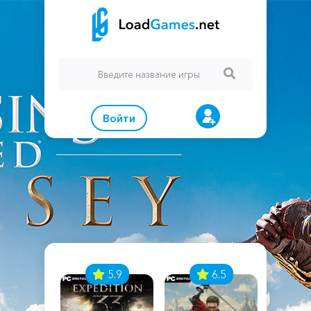
Войти
7
5.9
6.5