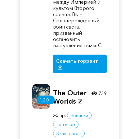
между Империей и
культом Второго
солнца. Вы –
Солнцерождённый,
воин света,
призванный
остановить
наступление тьмы. С
Скачать торрент
The Outer
739
1.2.0.1
Worlds 2
Жанр:
Новинки
Топ игры
Экшен игры