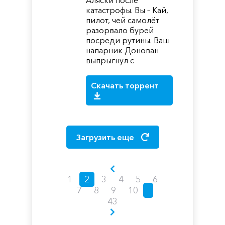
Аляски после
катастрофы. Вы – Кай,
пилот, чей самолёт
разорвало бурей
посреди рутины. Ваш
напарник Донован
выпрыгнул с
Скачать торрент
Загрузить еще
1
2
3
4
5
6
7
8
9
10
43