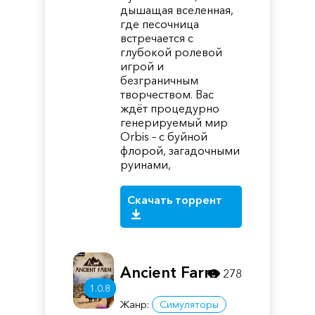
дышащая вселенная,
где песочница
встречается с
глубокой ролевой
игрой и
безграничным
творчеством. Вас
ждёт процедурно
генерируемый мир
Orbis – с буйной
флорой, загадочными
руинами,
Скачать торрент
Ancient Farm
278
1.0.8
Жанр:
Симуляторы