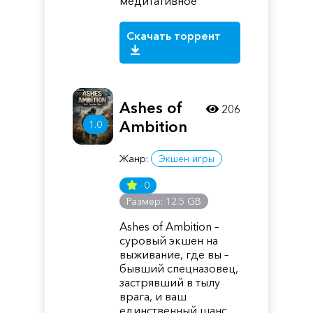
медитативное
Скачать торрент
Ashes of
206
Ambition
1.0
Жанр:
Экшен игры
0
Размер: 12.5 GB
Ashes of Ambition –
суровый экшен на
выживание, где вы –
бывший спецназовец,
застрявший в тылу
врага, и ваш
единственный шанс