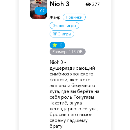
Nioh 3
377
1.07
Жанр:
Новинки
Экшен игры
RPG игры
0
Размер: 113 GB
Nioh 3 –
душераздирающий
симбиоз японского
фэнтези, жёсткого
экшена и безумного
лута, где вы берёте на
себя роль Токугавы
Такэтиё, внука
легендарного сёгуна,
бросившего вызов
своему падшему
брату