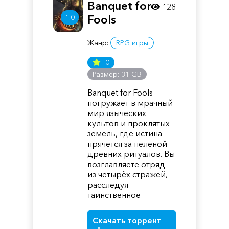
Banquet for
128
1.0
Fools
Жанр:
RPG игры
0
Размер: 31 GB
Banquet for Fools
погружает в мрачный
мир языческих
культов и проклятых
земель, где истина
прячется за пеленой
древних ритуалов. Вы
возглавляете отряд
из четырёх стражей,
расследуя
таинственное
Скачать торрент