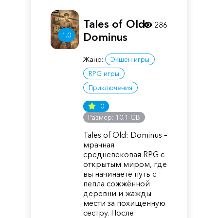
Tales of Old:
286
1.0
Dominus
Жанр:
Экшен игры
RPG игры
Приключения
0
Размер: 10.1 GB
Tales of Old: Dominus –
мрачная
средневековая RPG с
открытым миром, где
вы начинаете путь с
пепла сожжённой
деревни и жажды
мести за похищенную
сестру. После