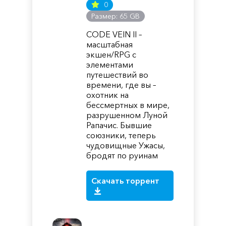
0
Размер: 65 GB
CODE VEIN II –
масштабная
экшен/RPG с
элементами
путешествий во
времени, где вы –
охотник на
бессмертных в мире,
разрушенном Луной
Рапачис. Бывшие
союзники, теперь
чудовищные Ужасы,
бродят по руинам
Скачать торрент