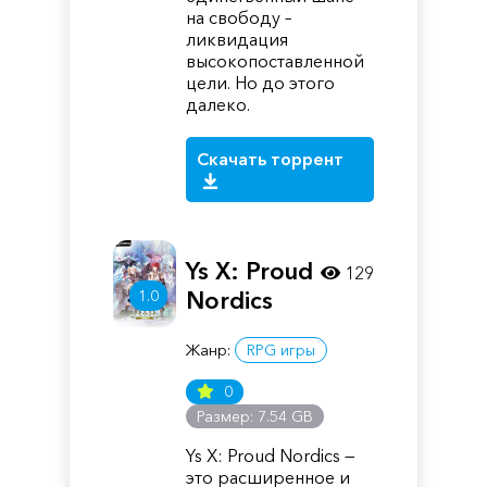
на свободу –
ликвидация
высокопоставленной
цели. Но до этого
далеко.
Скачать торрент
Ys X: Proud
129
1.0
Nordics
Жанр:
RPG игры
0
Размер: 7.54 GB
Ys X: Proud Nordics —
это расширенное и