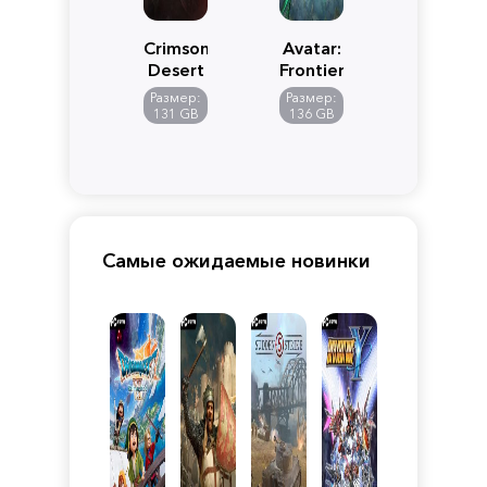
Crimson
Avatar:
Desert
Frontiers
of
Размер:
Размер:
Pandora
131 GB
136 GB
Самые ожидаемые новинки