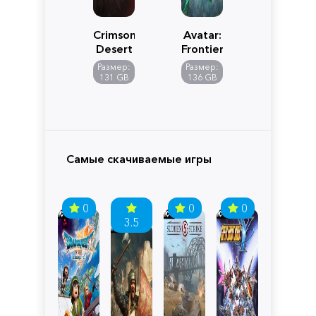
Crimson
Avatar:
Desert
Frontiers
of
Размер:
Размер:
Pandora
131 GB
136 GB
Самые скачиваемые игры
0
0
0
3.5