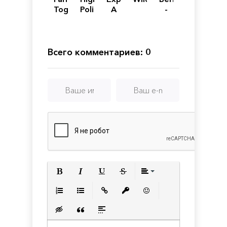
Together
Police
A
-
2
Simulator
MudRunner
Lost
Game
Survival
Всего комментариев: 0
Полужирный
Курсив
Подчеркнутый
Зачеркнутый
Выравнивани
Нумерованный список
Маркированный список
Вставить ссылку
Вставить защищенную с
Вставить смайлик
Вставка скрытого текста
Вставка цитаты
Вставка спойлера