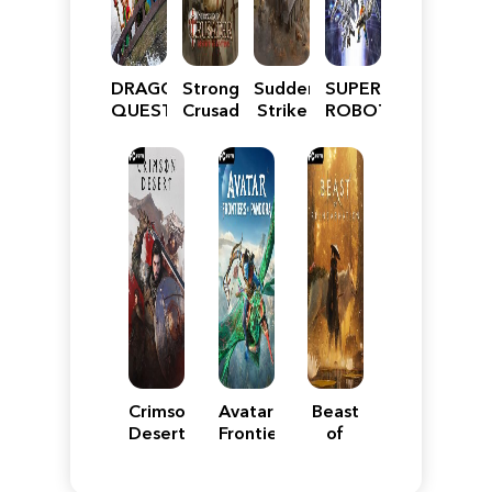
DRAGON
Stronghold
Sudden
SUPER
QUEST
Crusader:
Strike
ROBOT
VII
Definitive
5
WARS
Reimagined
Edition
Y
Crimson
Avatar:
Beast
Desert
Frontiers
of
of
Reincarnation
Pandora