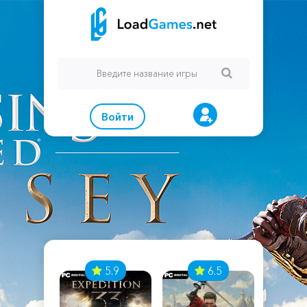
Войти
7
5.9
6.5