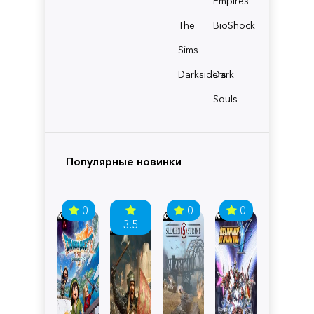
Empires
The
BioShock
Sims
Darksiders
Dark
Souls
Популярные новинки
0
0
0
3.5