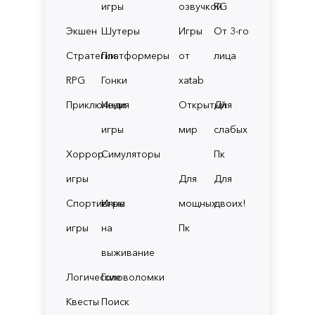
игры
озвучкой
RG
Экшен
Шутеры
Игры
От 3-го
Стратегии
Платформеры
от
лица
RPG
Гонки
xatab
Приключения
Инди
Открытый
Для
игры
мир
слабых
Хоррор
Симуляторы
Пк
игры
Для
Для
Спортивные
Игры
мощных
двоих!
игры
на
Пк
выживание
Логические
Головоломки
Квесты
Поиск