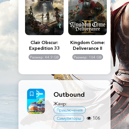
n's Creed
Clair Obscur:
Kingdom Come:
The La
dows
Expedition 33
Deliverance II
Pa
Rema
: 117 GB
Размер: 44.9 GB
Размер: 164 GB
Размер
Outbound
Жанр:
Приключения
106
Симуляторы