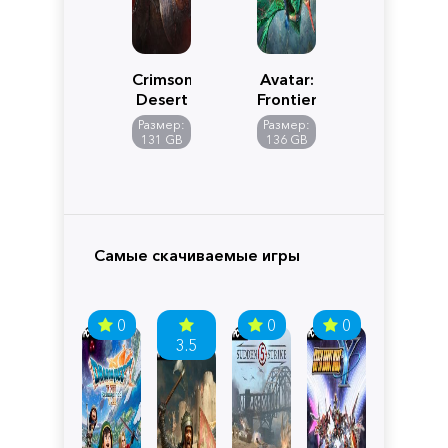
Crimson
Avatar:
Desert
Frontiers
of
Размер:
Размер:
Pandora
131 GB
136 GB
Самые скачиваемые игры
0
0
0
3.5