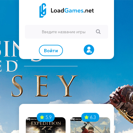
Войти
7
5.9
6.3