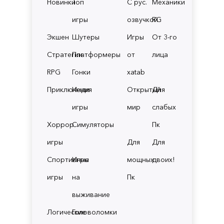
Новинки
Топ
С рус.
Механики
игры
озвучкой
RG
Экшен
Шутеры
Игры
От 3-го
Стратегии
Платформеры
от
лица
RPG
Гонки
xatab
Приключения
Инди
Открытый
Для
игры
мир
слабых
Хоррор
Симуляторы
Пк
игры
Для
Для
Спортивные
Игры
мощных
двоих!
игры
на
Пк
выживание
Логические
Головоломки