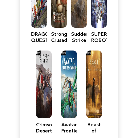
DRAGON
Stronghold
Sudden
SUPER
QUEST
Crusader:
Strike
ROBOT
VII
Definitive
5
WARS
Reimagined
Edition
Y
Crimson
Avatar:
Beast
Desert
Frontiers
of
of
Reincarnation