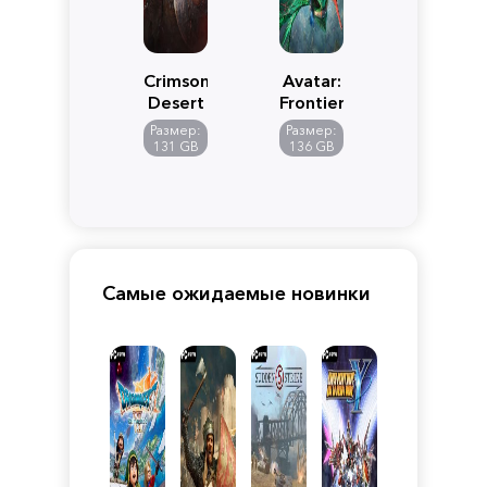
Crimson
Avatar:
Desert
Frontiers
of
Размер:
Размер:
Pandora
131 GB
136 GB
Самые ожидаемые новинки