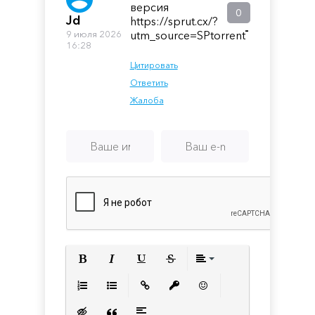
версия
0
Jd
https://sprut.cx/?
-
9 июля 2026
utm_source=SPtorrent
16:28
Цитировать
Ответить
Жалоба
Полужирный
Курсив
Подчеркнутый
Зачеркнутый
Выравнивани
Нумерованный список
Маркированный список
Вставить ссылку
Вставить защищенную с
Вставить смайлик