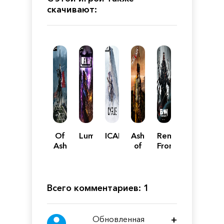
скачивают:
Of
Lumencraft
ICARUS
Ashes
Remnant:
Ash
of
From
and
Oahu
the
Steel
Ashes
Всего комментариев: 1
Обновленная
+