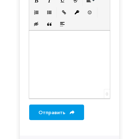
Полужирный
Курсив
Подчеркнутый
Зачеркнутый
Выравнивани
Нумерованный список
Маркированный список
Вставить ссылку
Вставить защищенную с
Вставить смайлик
Вставка скрытого текста
Вставка цитаты
Вставка спойлера
0
Отправить