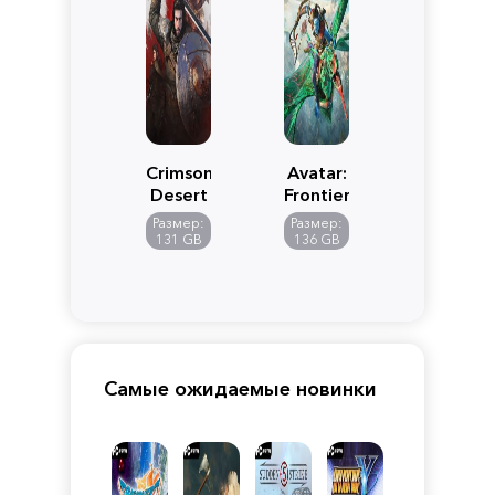
Crimson
Avatar:
Desert
Frontiers
of
Размер:
Размер:
Pandora
131 GB
136 GB
Самые ожидаемые новинки