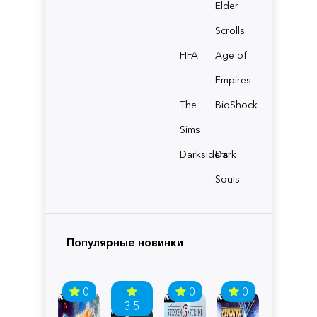
Elder
Scrolls
FIFA
Age of
Empires
The
BioShock
Sims
Darksiders
Dark
Souls
Популярные новинки
0
0
0
3.5