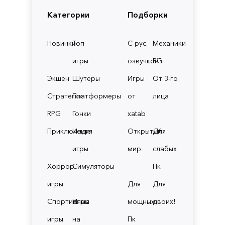
Категории
Подборки
Новинки
Топ
С рус.
Механики
игры
озвучкой
RG
Экшен
Шутеры
Игры
От 3-го
Стратегии
Платформеры
от
лица
RPG
Гонки
xatab
Приключения
Инди
Открытый
Для
игры
мир
слабых
Хоррор
Симуляторы
Пк
игры
Для
Для
Спортивные
Игры
мощных
двоих!
игры
на
Пк