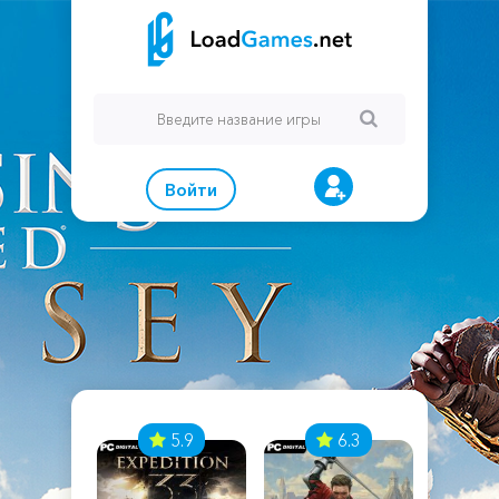
Войти
7
5.9
6.3