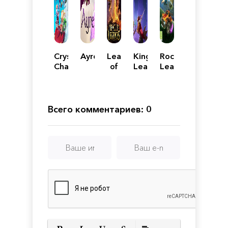
Crystal
Ayre
League
King's
Rocket
Chasers
of
League
League
League
Legends
II
Всего комментариев: 0