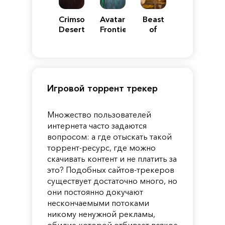
Crimson
Avatar:
Beast
Desert
Frontiers
of
of
Reincarnation
Pandora
Игровой торрент трекер
Множество пользователей
интернета часто задаются
вопросом: а где отыскать такой
торрент-ресурс, где можно
скачивать контент и не платить за
это? Подобных сайтов-трекеров
существует достаточно много, но
они постоянно докучают
нескончаемыми потоками
никому ненужной рекламы,
обилие которой отбивает всякое