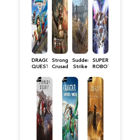
DRAGON
Stronghold
Sudden
SUPER
QUEST
Crusader:
Strike
ROBOT
VII
Definitive
5
WARS
Reimagined
Edition
Y