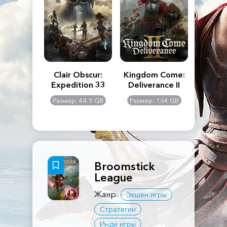
n's Creed
Clair Obscur:
Kingdom Come:
The La
dows
Expedition 33
Deliverance II
Pa
Rema
: 117 GB
Размер: 44.9 GB
Размер: 164 GB
Размер
Broomstick
League
Жанр:
Экшен игры
Стратегии
Инди игры