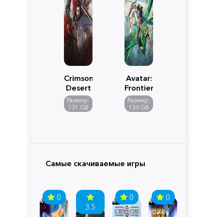
Crimson
Avatar:
Desert
Frontiers
of
Размер:
Размер:
Pandora
131 GB
136 GB
Самые скачиваемые игры
0
0
0
3.5