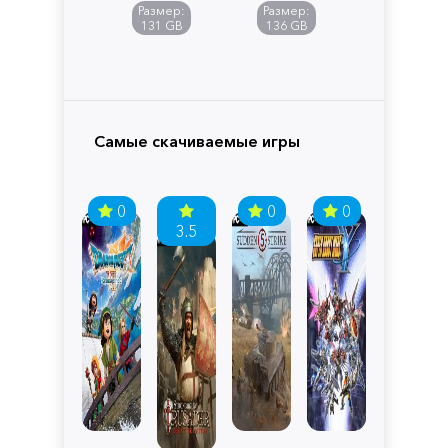
of
Размер:
Размер:
Pandora
131 GB
136 GB
Самые скачиваемые игры
0
0
0
3.5