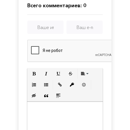
Всего комментариев: 0
Полужирный
Курсив
Подчеркнутый
Зачеркнутый
Выравнивани
Нумерованный список
Маркированный список
Вставить ссылку
Вставить защищенную с
Вставить смайлик
Вставка скрытого текста
Вставка цитаты
Вставка спойлера