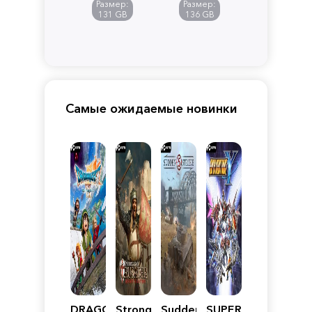
Размер:
Размер:
Pandora
131 GB
136 GB
Самые ожидаемые новинки
DRAGON
Stronghold
Sudden
SUPER