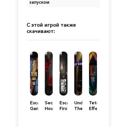
запуском
С этой игрой также
скачивают:
Escape
Secret
Escape
Under
Tetris
Game
House
First
The
Effect
Fort
3
Ground
Boyard