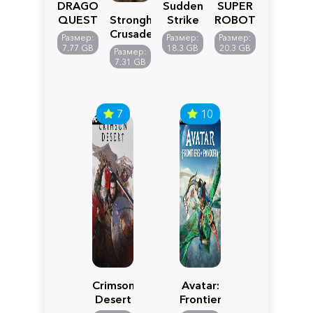
DRAGON
Sudden
SUPER
QUEST
Stronghold
Strike
ROBOT
VII
Crusader:
5
WARS
Размер:
Размер:
Размер:
Reimagined
Definitive
Y
7.77 GB
18.3 GB
20.3 GB
Размер:
Edition
7.31 GB
7
10
Crimson
Avatar:
Desert
Frontiers
of