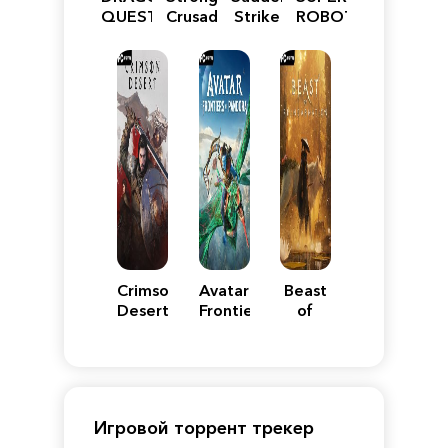
QUEST
Crusader:
Strike
ROBOT
VII
Definitive
5
WARS
Reimagined
Edition
Y
Crimson
Avatar:
Beast
Desert
Frontiers
of
of
Reincarnation
Pandora
Игровой торрент трекер