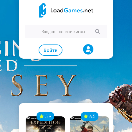
Войти
7
5.9
6.5