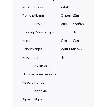
RPG
Гонки
xatab
Приключения
Инди
Открытый
Для
игры
мир
слабых
Хоррор
Симуляторы
Пк
игры
Для
Для
Спортивные
Игры
мощных
двоих!
игры
на
Пк
выживание
Логические
Головоломки
Квесты
Поиск
предме.
Драки
Игры