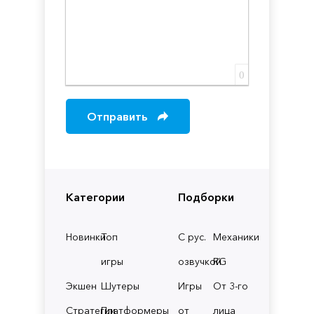
0
Отправить
Категории
Подборки
Новинки
Топ
С рус.
Механики
игры
озвучкой
RG
Экшен
Шутеры
Игры
От 3-го
Стратегии
Платформеры
от
лица