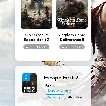
n's Creed
Clair Obscur:
Kingdom Come:
The La
dows
Expedition 33
Deliverance II
Pa
Rema
: 117 GB
Размер: 44.9 GB
Размер: 164 GB
Размер
Escape First 2
Жанр:
Приключения
2 084
Инди игры