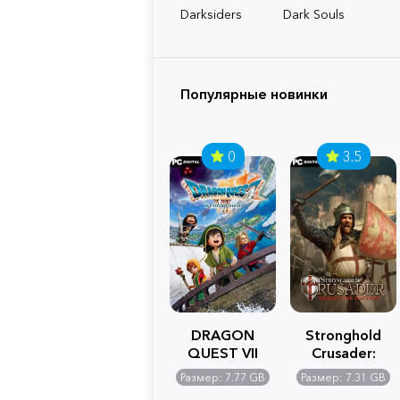
Darksiders
Dark Souls
Популярные новинки
0
3.5
DRAGON
Stronghold
QUEST VII
Crusader:
Reimagined
Definitive
Размер: 7.77 GB
Размер: 7.31 GB
Edition