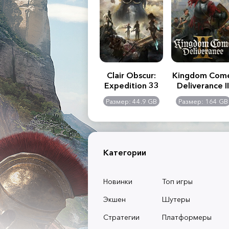
.R. 2:
Assassin's Creed
Clair Obscur:
Kingdom Com
of
Shadows
Expedition 33
Deliverance II
l -
0 GB
Размер: 117 GB
Размер: 44.9 GB
Размер: 164 GB
dition
Категории
Новинки
Топ игры
Экшен
Шутеры
Стратегии
Платформеры