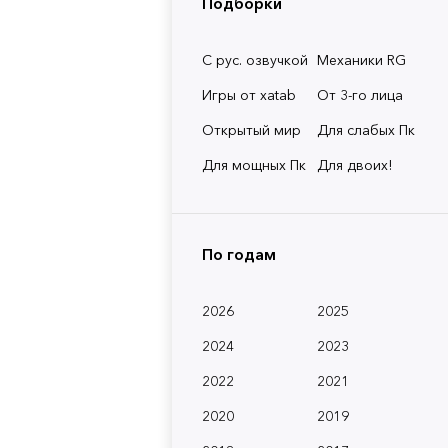
Подборки
С рус. озвучкой
Механики RG
Игры от xatab
От 3-го лица
Открытый мир
Для слабых Пк
Для мощных Пк
Для двоих!
По годам
2026
2025
2024
2023
2022
2021
2020
2019