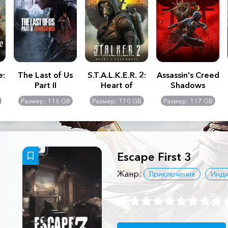
e:
The Last of Us
S.T.A.L.K.E.R. 2:
Assassin's Creed
Part II
Heart of
Shadows
Remastered
Chernobyl -
Размер: 116 GB
Размер: 170 GB
Размер: 117 GB
Ultimate Edition
Escape First 3
Жанр:
Приключения
Инди