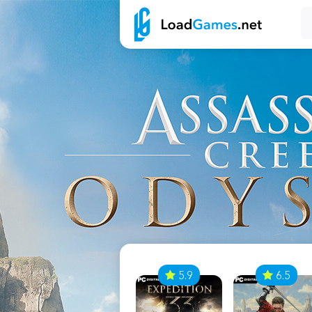
7
5.9
6.5