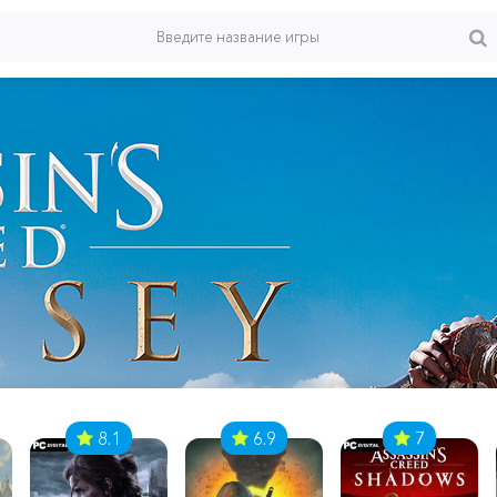
8.1
6.9
7