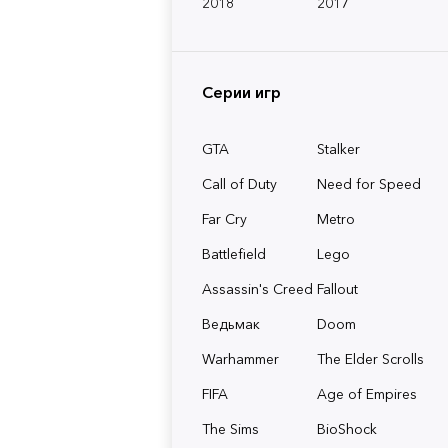
2018
2017
Серии игр
GTA
Stalker
Call of Duty
Need for Speed
Far Cry
Metro
Battlefield
Lego
Assassin's Creed
Fallout
Ведьмак
Doom
Warhammer
The Elder Scrolls
FIFA
Age of Empires
The Sims
BioShock