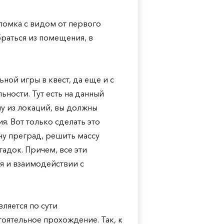
воломка с видом от первого
браться из помещения, в
ьной игры в квест, да еще и с
ности. Тут есть на данный
ну из локаций, вы должны
я. Вот только сделать это
чу преград, решить массу
адок. Причем, все эти
я и взаимодействии с
вляется по сути
тоятельное прохождение. Так, к