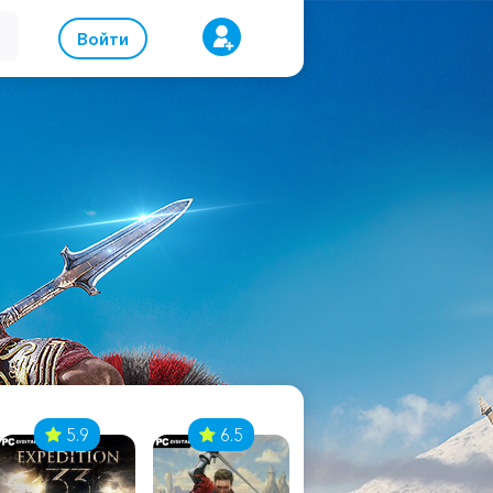
Войти
5.9
6.5
8.1