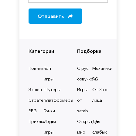
Отправить
Категории
Подборки
Новинки
Топ
С рус.
Механики
игры
озвучкой
RG
Экшен
Шутеры
Игры
От 3-го
Стратегии
Платформеры
от
лица
RPG
Гонки
xatab
Приключения
Инди
Открытый
Для
игры
мир
слабых