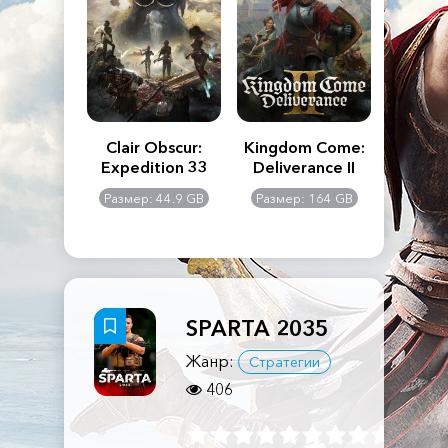
n's Creed
Clair Obscur:
Kingdom Come:
The La
dows
Expedition 33
Deliverance II
Pa
Rema
: 117 GB
Размер: 44.9 GB
Размер: 164 GB
Размер
SPARTA 2035
Жанр:
Стратегии
406