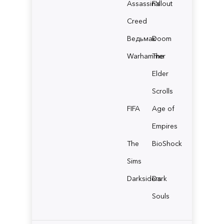
Assassin's
Fallout
Creed
Ведьмак
Doom
Warhammer
The
Elder
Scrolls
FIFA
Age of
Empires
The
BioShock
Sims
Darksiders
Dark
Souls