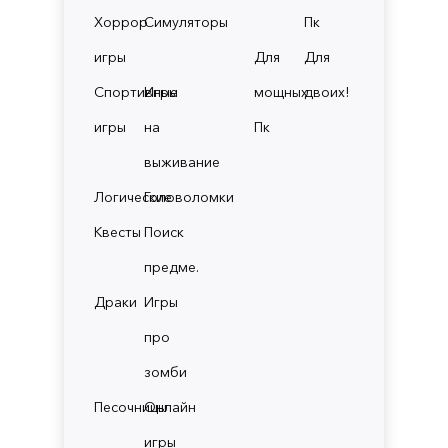
Хоррор
Симуляторы
Пк
игры
Для
Для
Спортивные
Игры
мощных
двоих!
игры
на
Пк
выживание
Логические
Головоломки
Квесты
Поиск
предме.
Драки
Игры
про
зомби
Песочницы
Онлайн
игры