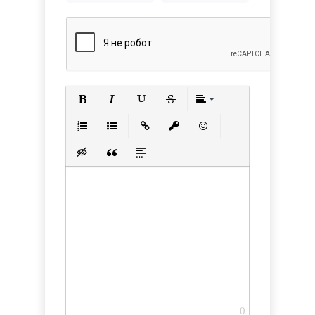
Полужирный
Курсив
Подчеркнутый
Зачеркнутый
Выравнивани
Нумерованный список
Маркированный список
Вставить ссылку
Вставить защищенную с
Вставить смайлик
Вставка скрытого текста
Вставка цитаты
Вставка спойлера
0