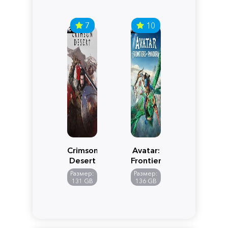
7
10
Crimson
Avatar:
Desert
Frontiers
of
Размер:
Размер:
Pandora
131 GB
136 GB