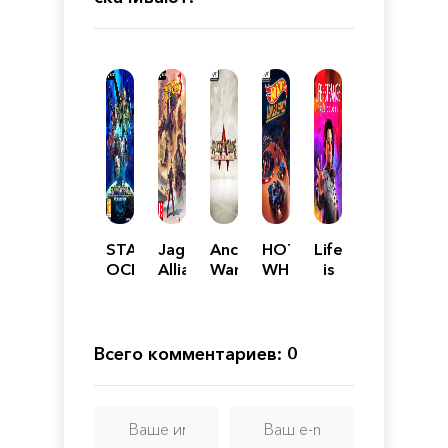
STAR
Jagged
Ancient
HOT
Life
OCEAN
Alliance
Wars:
WHEELS
is
THE
3
Sparta
UNLEASHED
Strange
SECOND
Definitive
True
STORY
Edition
Colors
R
Механики
Всего комментариев: 0