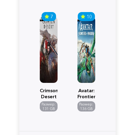
7
10
Crimson
Avatar:
Desert
Frontiers
of
Размер:
Размер:
Pandora
131 GB
136 GB