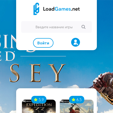
Войти
7
5.9
6.5