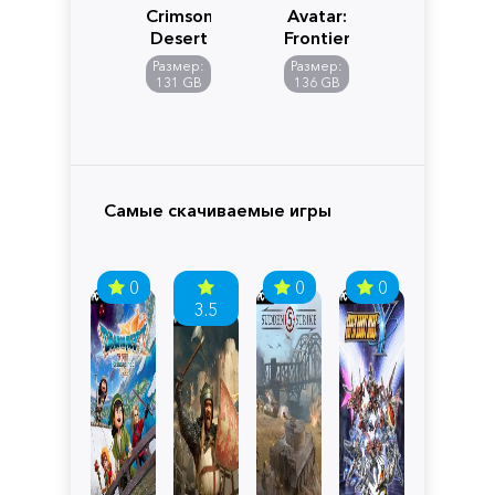
Crimson
Avatar:
Desert
Frontiers
of
Размер:
Размер:
Pandora
131 GB
136 GB
Самые скачиваемые игры
0
0
0
3.5