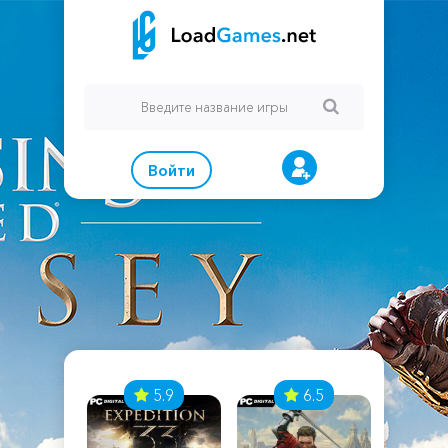
Войти
7
5.9
6.5