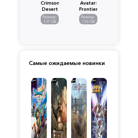
Crimson
Avatar:
Desert
Frontiers
of
Размер:
Размер:
Pandora
131 GB
136 GB
Самые ожидаемые новинки