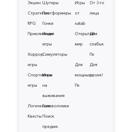
Экшен
Шутеры
Игры
От 3-го
Стратегии
Платформеры
от
лица
RPG
Гонки
xatab
Приключения
Инди
Открытый
Для
игры
мир
слабых
Хоррор
Симуляторы
Пк
игры
Для
Для
Спортивные
Игры
мощных
двоих!
игры
на
Пк
выживание
Логические
Головоломки
Квесты
Поиск
предме.