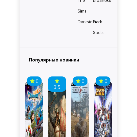
The
BioShock
Sims
Darksiders
Dark
Souls
Популярные новинки
0
0
0
3.5