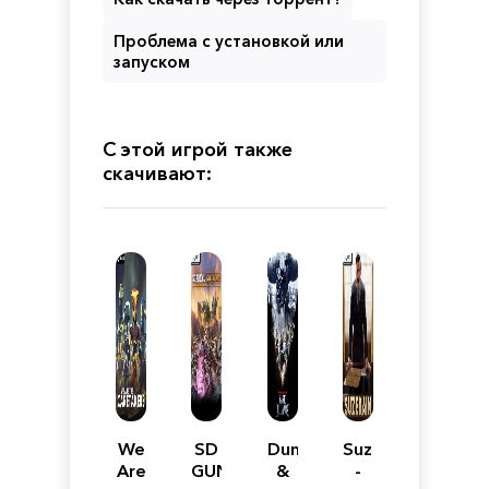
Проблема с установкой или
запуском
С этой игрой также
скачивают:
We
SD
Dungeons
Suzerain
Are
GUNDAM
&
-