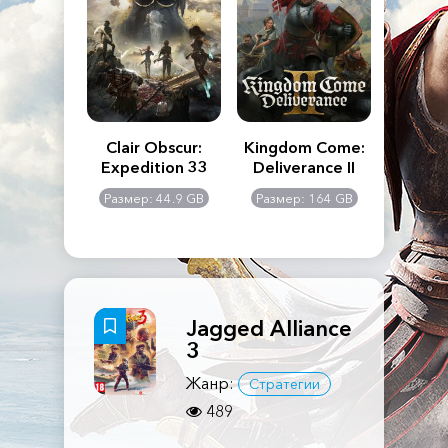
n's Creed
Clair Obscur:
Kingdom Come:
The La
dows
Expedition 33
Deliverance II
Pa
Rema
: 117 GB
Размер: 44.9 GB
Размер: 164 GB
Размер
Jagged Alliance
3
Жанр:
Стратегии
489