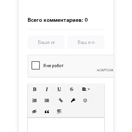
The
BATTLE
Dragons
Presidential
Caretakers
ALLIANCE
Dark
Edition
Alliance
Механики
Всего комментариев: 0
Полужирный
Курсив
Подчеркнутый
Зачеркнутый
Выравнивани
Нумерованный список
Маркированный список
Вставить ссылку
Вставить защищенную с
Вставить смайлик
Вставка скрытого текста
Вставка цитаты
Вставка спойлера