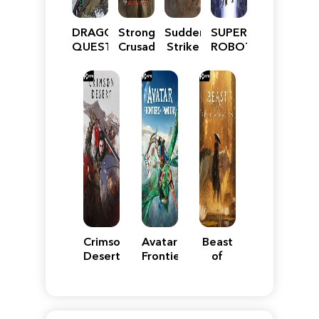
DRAGON
Stronghold
Sudden
SUPER
QUEST
Crusader:
Strike
ROBOT
VII
Definitive
5
WARS
Reimagined
Edition
Y
Crimson
Avatar:
Beast
Desert
Frontiers
of
of
Reincarnation
Pandora