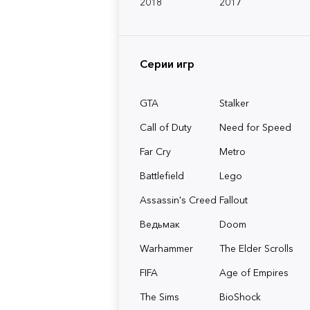
2018
2017
Серии игр
GTA
Stalker
Call of Duty
Need for Speed
Far Cry
Metro
Battlefield
Lego
Assassin's Creed
Fallout
Ведьмак
Doom
Warhammer
The Elder Scrolls
FIFA
Age of Empires
The Sims
BioShock