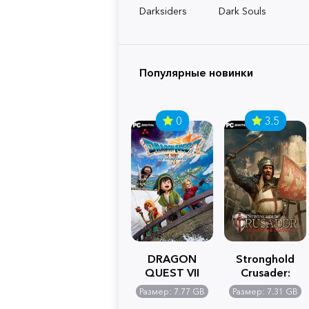
Darksiders
Dark Souls
Популярные новинки
0
3.5
DRAGON
Stronghold
QUEST VII
Crusader:
Reimagined
Definitive
Размер: 7.77 GB
Размер: 7.31 GB
Edition