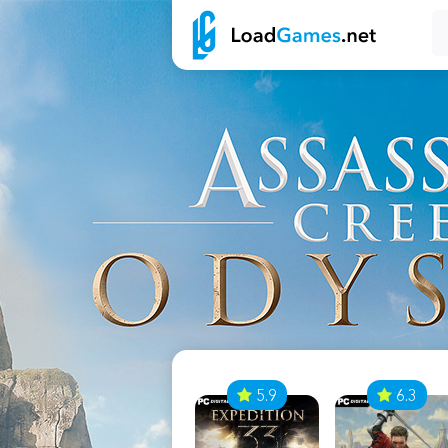
7
5.9
6.3