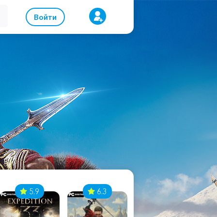
Войти
5.9
6.3
8.1