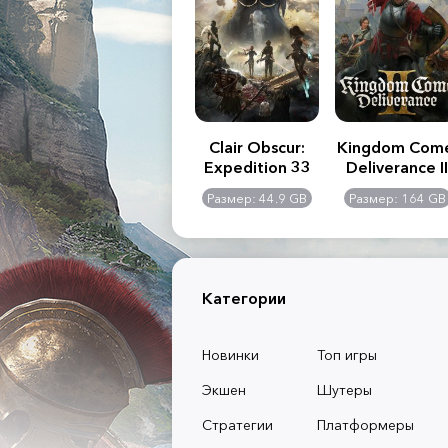
.R. 2:
Assassin's Creed
Clair Obscur:
Kingdom Com
of
Shadows
Expedition 33
Deliverance II
l -
0 GB
Размер: 117 GB
Размер: 44.9 GB
Размер: 164 GB
dition
Категории
Новинки
Топ игры
Экшен
Шутеры
Стратегии
Платформеры