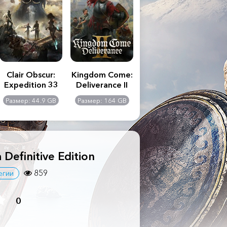
Clair Obscur:
Kingdom Come:
The Last of Us
S.T
Expedition 33
Deliverance II
Part II
Remastered
C
Размер: 44.9 GB
Размер: 164 GB
Размер: 116 GB
Ра
Ult
 Definitive Edition
859
егии
0