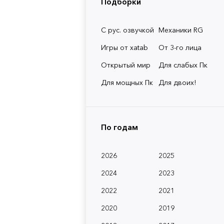
Подборки
С рус. озвучкой
Механики RG
Игры от xatab
От 3-го лица
Открытый мир
Для слабых Пк
Для мощных Пк
Для двоих!
По годам
2026
2025
2024
2023
2022
2021
2020
2019