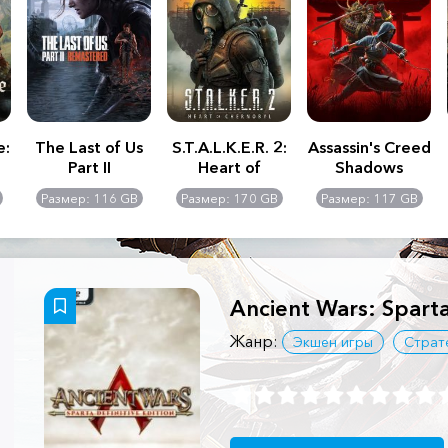
e:
The Last of Us
S.T.A.L.K.E.R. 2:
Assassin's Creed
Part II
Heart of
Shadows
Remastered
Chernobyl -
Размер: 116 GB
Размер: 170 GB
Размер: 117 GB
Ultimate Edition
Ancient Wars: Sparta
Жанр:
Экшен игры
Страт