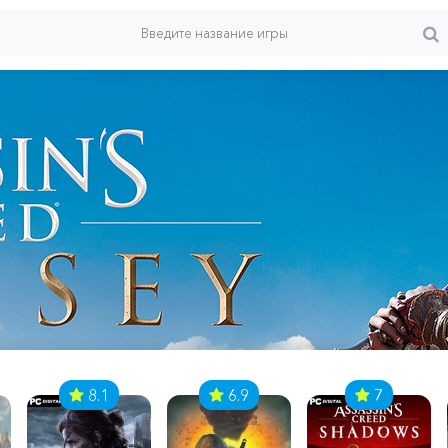
8.1
6.9
7