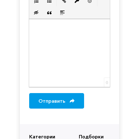
Нумерованный список
Маркированный список
Вставить ссылку
Вставить защищенную с
Вставить смайлик
Вставка скрытого текста
Вставка цитаты
Вставка спойлера
0
Отправить
Категории
Подборки