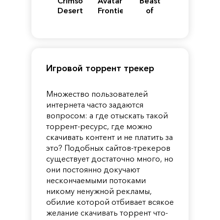
Crimson
Avatar:
Beast
Desert
Frontiers
of
of
Reincarnation
Pandora
Игровой торрент трекер
Множество пользователей
интернета часто задаются
вопросом: а где отыскать такой
торрент-ресурс, где можно
скачивать контент и не платить за
это? Подобных сайтов-трекеров
существует достаточно много, но
они постоянно докучают
нескончаемыми потоками
никому ненужной рекламы,
обилие которой отбивает всякое
желание скачивать торрент что-