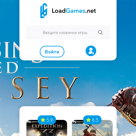
Войти
7
5.9
6.5