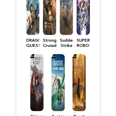
DRAGON
Stronghold
Sudden
SUPER
QUEST
Crusader:
Strike
ROBOT
VII
Definitive
5
WARS
Reimagined
Edition
Y