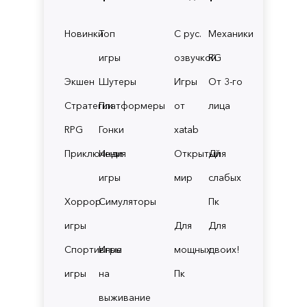
Новинки
Топ
С рус.
Механики
игры
озвучкой
RG
Экшен
Шутеры
Игры
От 3-го
Стратегии
Платформеры
от
лица
RPG
Гонки
xatab
Приключения
Инди
Открытый
Для
игры
мир
слабых
Хоррор
Симуляторы
Пк
игры
Для
Для
Спортивные
Игры
мощных
двоих!
игры
на
Пк
выживание