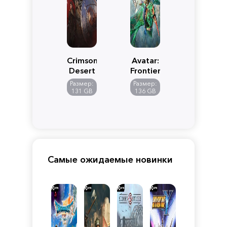
Crimson
Avatar:
Desert
Frontiers
of
Размер:
Размер:
Pandora
131 GB
136 GB
Самые ожидаемые новинки