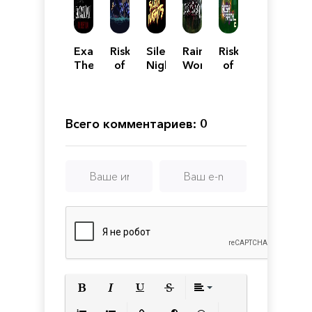
Exanimum:
Risk
Silent
Rain
Risk
The
of
Nights
World
of
Silent
Rain
Rain
Call
Returns
2
Всего комментариев: 0
Полужирный
Курсив
Подчеркнутый
Зачеркнутый
Выравнивани