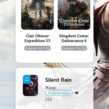
n's Creed
Clair Obscur:
Kingdom Come:
The La
dows
Expedition 33
Deliverance II
Pa
Rema
: 117 GB
Размер: 44.9 GB
Размер: 164 GB
Размер
Silent Rain
Жанр:
Хоррор игры
392