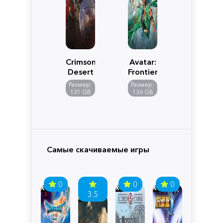
Crimson
Avatar:
Desert
Frontiers
of
Размер:
Размер:
Pandora
131 GB
136 GB
Самые скачиваемые игры
0
0
0
3.5