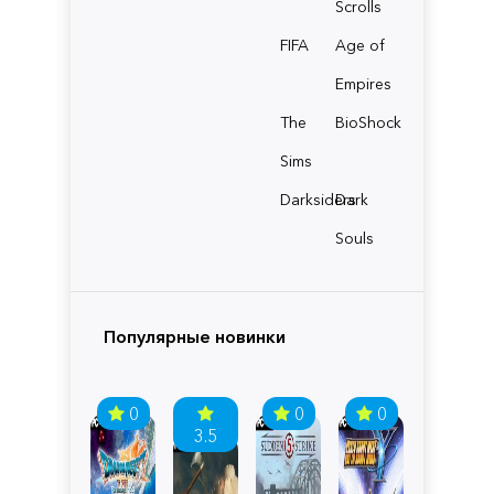
Scrolls
FIFA
Age of
Empires
The
BioShock
Sims
Darksiders
Dark
Souls
Популярные новинки
0
0
0
3.5