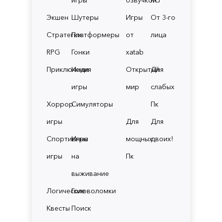
Экшен
Шутеры
Игры
От 3-го
Стратегии
Платформеры
от
лица
RPG
Гонки
xatab
Приключения
Инди
Открытый
Для
игры
мир
слабых
Хоррор
Симуляторы
Пк
игры
Для
Для
Спортивные
Игры
мощных
двоих!
игры
на
Пк
выживание
Логические
Головоломки
Квесты
Поиск