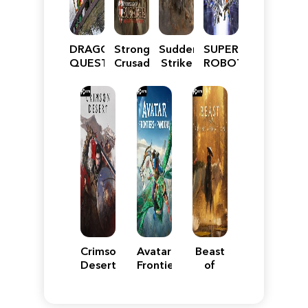
DRAGON
Stronghold
Sudden
SUPER
QUEST
Crusader:
Strike
ROBOT
VII
Definitive
5
WARS
Reimagined
Edition
Y
Crimson
Avatar:
Beast
Desert
Frontiers
of
of
Reincarnation
Pandora