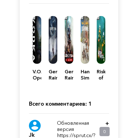
V.O.D.K.A.
Gene
Gene
Hand
Risk
Open
Rain
Rain:
Simulator:
of
World
Wind
Survival
Rain
Survival
Tower
2
Shooter
Всего комментариев: 1
Обновленная
+
версия
0
Jk
https://sprut.cx/?