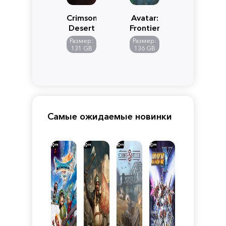
Crimson
Avatar:
Desert
Frontiers
of
Размер:
Размер:
Pandora
131 GB
136 GB
Самые ожидаемые новинки