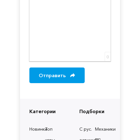
0
Отправить
Категории
Подборки
Новинки
Топ
С рус.
Механики
игры
озвучкой
RG