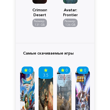
Crimson
Avatar:
Desert
Frontiers
of
Размер:
Размер:
Pandora
131 GB
136 GB
Самые скачиваемые игры
0
0
0
3.5