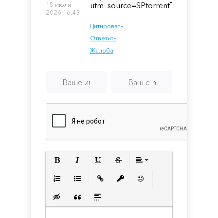
-
15 июля
utm_source=SPtorrent
2026 16:43
Цитировать
Ответить
Жалоба
Полужирный
Курсив
Подчеркнутый
Зачеркнутый
Выравнивани
Нумерованный список
Маркированный список
Вставить ссылку
Вставить защищенную с
Вставить смайлик
Вставка скрытого текста
Вставка цитаты
Вставка спойлера