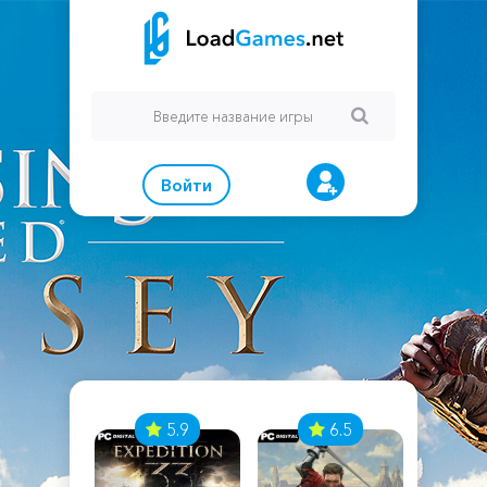
Войти
7
5.9
6.5