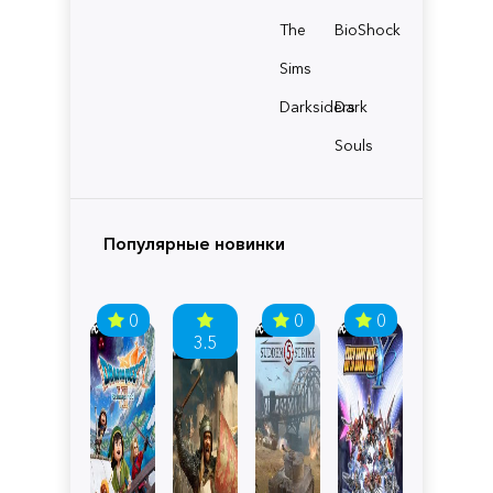
The
BioShock
Sims
Darksiders
Dark
Souls
Популярные новинки
0
0
0
3.5