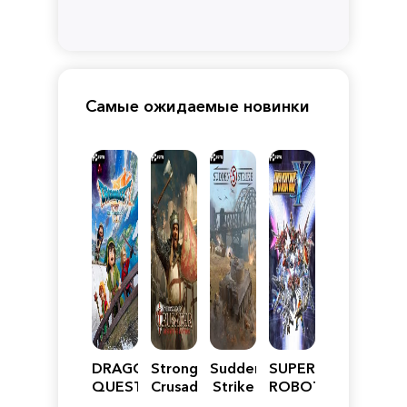
Самые ожидаемые новинки
DRAGON
Stronghold
Sudden
SUPER
QUEST
Crusader:
Strike
ROBOT
VII
Definitive
5
WARS