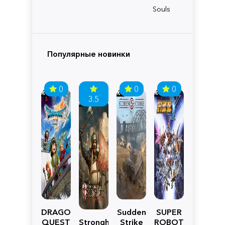
Souls
Популярные новинки
0
0
0
3.5
DRAGON
Sudden
SUPER
QUEST
Stronghold
Strike
ROBOT