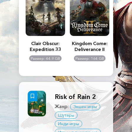
n's Creed
Clair Obscur:
Kingdom Come:
The La
dows
Expedition 33
Deliverance II
Pa
Rema
: 117 GB
Размер: 44.9 GB
Размер: 164 GB
Размер
Risk of Rain 2
Жанр:
Экшен игры
Шутеры
Инди игры