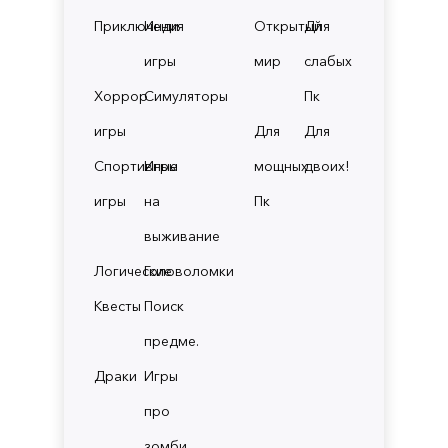
Приключения
Инди
Открытый
Для
игры
мир
слабых
Хоррор
Симуляторы
Пк
игры
Для
Для
Спортивные
Игры
мощных
двоих!
игры
на
Пк
выживание
Логические
Головоломки
Квесты
Поиск
предме.
Драки
Игры
про
зомби