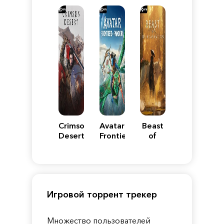
Reimagined
Edition
Y
Crimson
Avatar:
Beast
Desert
Frontiers
of
of
Reincarnation
Pandora
Игровой торрент трекер
Множество пользователей