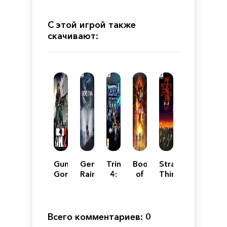
С этой игрой также
скачивают:
Guns,
Gene
Trine
Book
Stranger
Gore
Rain
4:
of
Things
and
The
Demons
3:
Cannoli
Nightmare
The
2
Prince
Game
Всего комментариев: 0