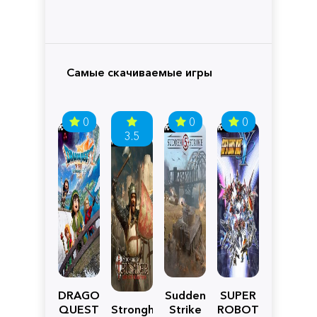
Самые скачиваемые игры
0
0
0
3.5
DRAGON
Sudden
SUPER
QUEST
Stronghold
Strike
ROBOT