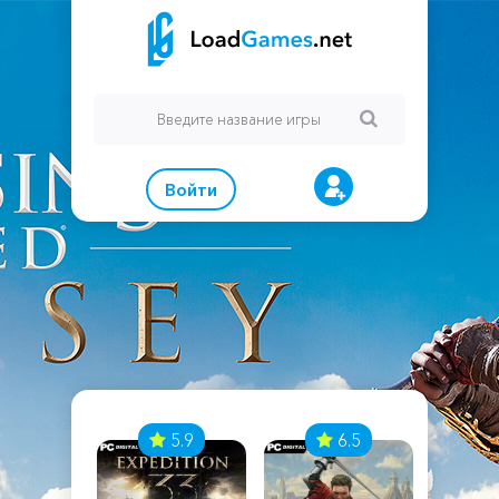
Войти
7
5.9
6.5