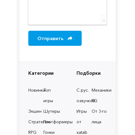
0
Отправить
Категории
Подборки
Новинки
Топ
С рус.
Механики
игры
озвучкой
RG
Экшен
Шутеры
Игры
От 3-го
Стратегии
Платформеры
от
лица
RPG
Гонки
xatab