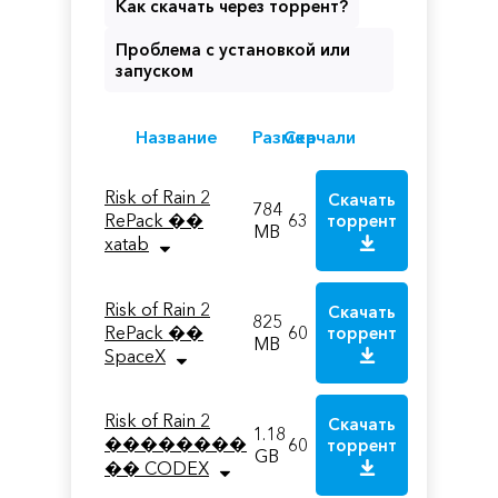
Как скачать через торрент?
Проблема с установкой или
запуском
Название
Размер
Скачали
Risk of Rain 2
Скачать
784
RePack ��
63
торрент
MB
xatab
Risk of Rain 2
Скачать
825
RePack ��
60
торрент
MB
SpaceX
Risk of Rain 2
Скачать
1.18
��������
60
торрент
GB
�� CODEX