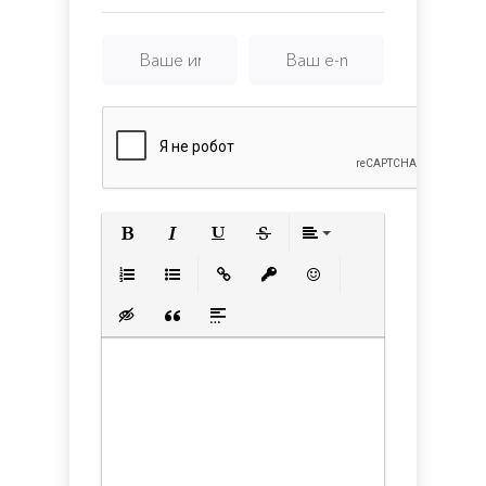
Полужирный
Курсив
Подчеркнутый
Зачеркнутый
Выравнивани
Нумерованный список
Маркированный список
Вставить ссылку
Вставить защищенную с
Вставить смайлик
Вставка скрытого текста
Вставка цитаты
Вставка спойлера