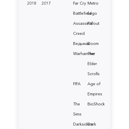
2018
2017
Far Cry
Metro
Battlefield
Lego
Assassin's
Fallout
Creed
Ведьмак
Doom
Warhammer
The
Elder
Scrolls
FIFA
Age of
Empires
The
BioShock
Sims
Darksiders
Dark