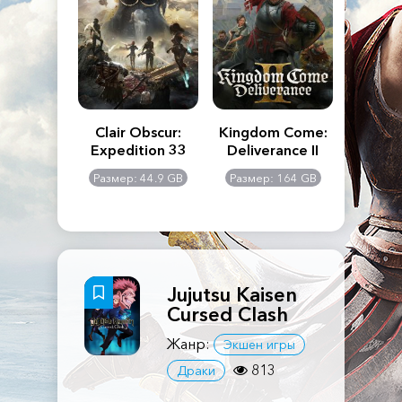
n's Creed
Clair Obscur:
Kingdom Come:
The La
dows
Expedition 33
Deliverance II
Pa
Rema
: 117 GB
Размер: 44.9 GB
Размер: 164 GB
Размер
Jujutsu Kaisen
Cursed Clash
Жанр:
Экшен игры
813
Драки