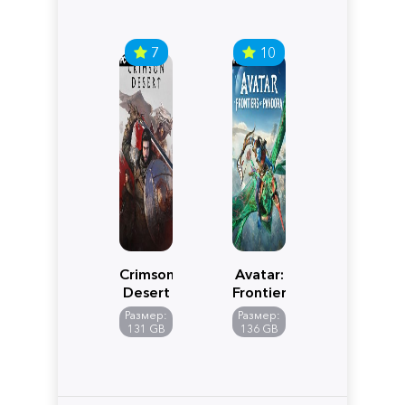
7
10
Crimson
Avatar:
Desert
Frontiers
of
Размер:
Размер:
Pandora
131 GB
136 GB