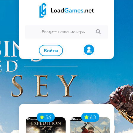
Войти
7
5.9
6.3