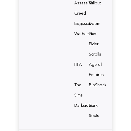
Assassin's
Fallout
Creed
Ведьмак
Doom
Warhammer
The
Elder
Scrolls
FIFA
Age of
Empires
The
BioShock
Sims
Darksiders
Dark
Souls