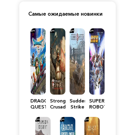
Самые ожидаемые новинки
DRAGON
Stronghold
Sudden
SUPER
QUEST
Crusader:
Strike
ROBOT
VII
Definitive
5
WARS
Reimagined
Edition
Y