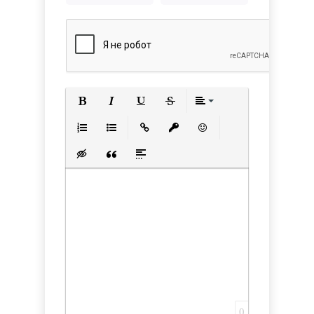
Полужирный
Курсив
Подчеркнутый
Зачеркнутый
Выравнивани
Нумерованный список
Маркированный список
Вставить ссылку
Вставить защищенную с
Вставить смайлик
Вставка скрытого текста
Вставка цитаты
Вставка спойлера
0