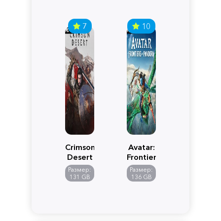
7
10
Crimson
Avatar:
Desert
Frontiers
of
Размер:
Размер:
Pandora
131 GB
136 GB