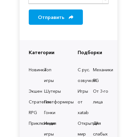
Отправить
Категории
Подборки
Новинки
Топ
С рус.
Механики
игры
озвучкой
RG
Экшен
Шутеры
Игры
От 3-го
Стратегии
Платформеры
от
лица
RPG
Гонки
xatab
Приключения
Инди
Открытый
Для
игры
мир
слабых