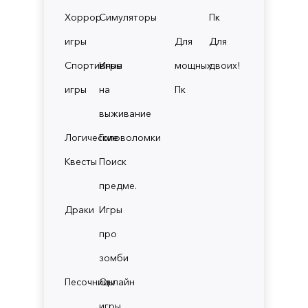
Хоррор
Симуляторы
Пк
игры
Для
Для
Спортивные
Игры
мощных
двоих!
игры
на
Пк
выживание
Логические
Головоломки
Квесты
Поиск
предме.
Драки
Игры
про
зомби
Песочницы
Онлайн
игры