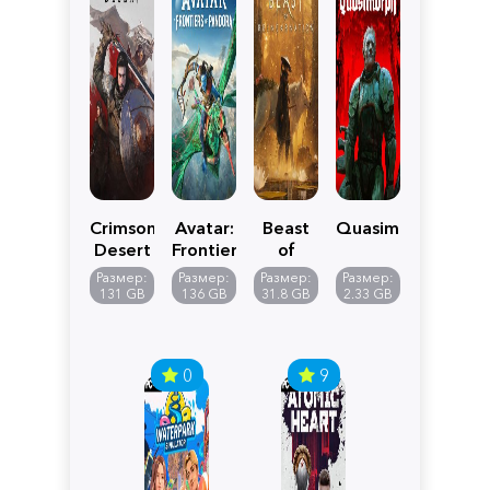
Crimson
Avatar:
Beast
Quasimorph
Desert
Frontiers
of
of
Reincarnation
Размер:
Размер:
Размер:
Размер:
Pandora
131 GB
136 GB
31.8 GB
2.33 GB
0
9