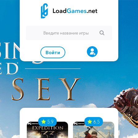
Войти
7
5.9
6.5