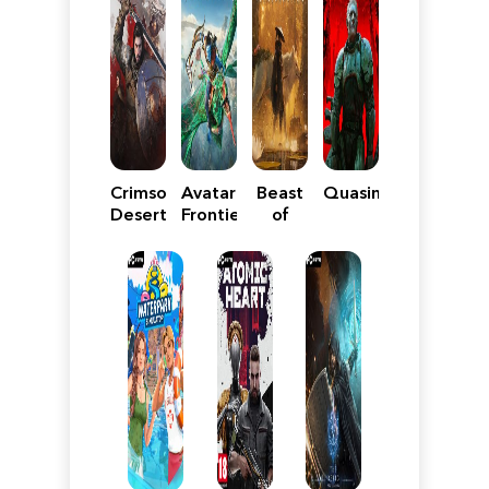
Crimson
Avatar:
Beast
Quasimorph
Desert
Frontiers
of
of
Reincarnation
Pandora