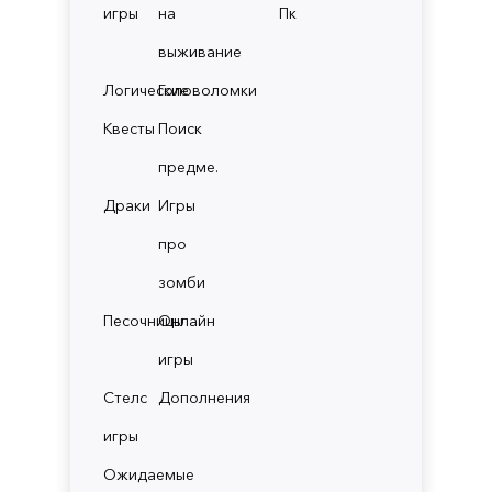
игры
на
Пк
выживание
Логические
Головоломки
Квесты
Поиск
предме.
Драки
Игры
про
зомби
Песочницы
Онлайн
игры
Стелс
Дополнения
игры
Ожидаемые