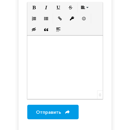
Полужирный
Курсив
Подчеркнутый
Зачеркнутый
Выравнивани
Нумерованный список
Маркированный список
Вставить ссылку
Вставить защищенную с
Вставить смайлик
Вставка скрытого текста
Вставка цитаты
Вставка спойлера
0
Отправить