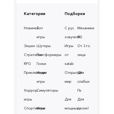
Категории
Подборки
Новинки
Топ
С рус.
Механики
игры
озвучкой
RG
Экшен
Шутеры
Игры
От 3-го
Стратегии
Платформеры
от
лица
RPG
Гонки
xatab
Приключения
Инди
Открытый
Для
игры
мир
слабых
Хоррор
Симуляторы
Пк
игры
Для
Для
Спортивные
Игры
мощных
двоих!