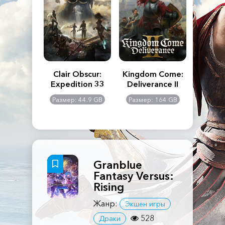
n's Creed
Clair Obscur:
Kingdom Come:
The La
dows
Expedition 33
Deliverance II
Pa
Rema
: 117 GB
Размер: 44.9 GB
Размер: 164 GB
Размер
Granblue
Fantasy Versus:
Rising
Жанр:
Экшен игры
528
Драки