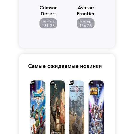
Crimson
Avatar:
Desert
Frontiers
of
Размер:
Размер:
Pandora
131 GB
136 GB
Самые ожидаемые новинки