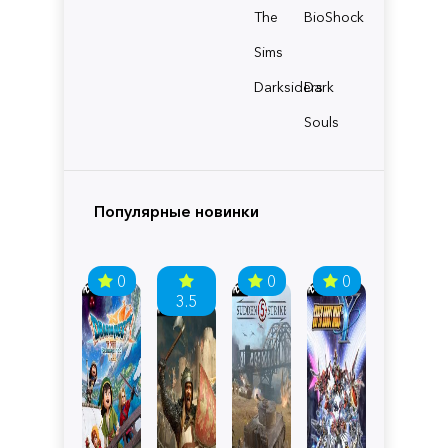
The
BioShock
Sims
Darksiders
Dark
Souls
Популярные новинки
0
0
0
3.5