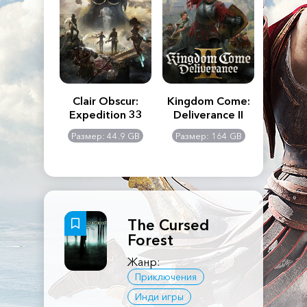
n's Creed
Clair Obscur:
Kingdom Come:
The La
dows
Expedition 33
Deliverance II
Pa
Rema
: 117 GB
Размер: 44.9 GB
Размер: 164 GB
Размер
The Cursed
Forest
Жанр:
Приключения
Инди игры