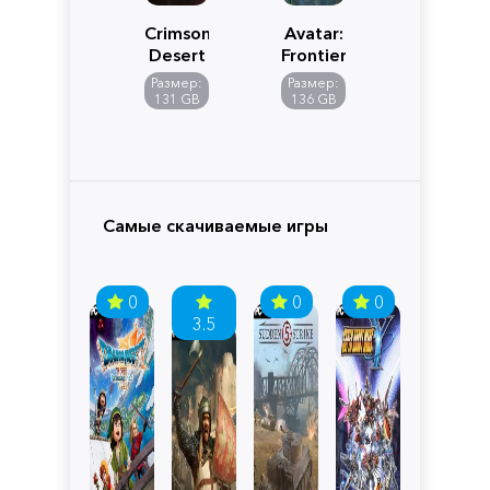
Crimson
Avatar:
Desert
Frontiers
of
Размер:
Размер:
Pandora
131 GB
136 GB
Самые скачиваемые игры
0
0
0
3.5