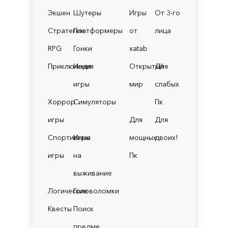
Экшен
Шутеры
Игры
От 3-го
Стратегии
Платформеры
от
лица
RPG
Гонки
xatab
Приключения
Инди
Открытый
Для
игры
мир
слабых
Хоррор
Симуляторы
Пк
игры
Для
Для
Спортивные
Игры
мощных
двоих!
игры
на
Пк
выживание
Логические
Головоломки
Квесты
Поиск
предме.