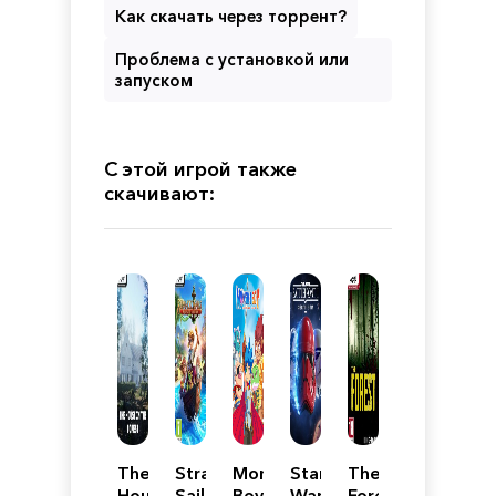
Как скачать через торрент?
Проблема с установкой или
запуском
С этой игрой также
скачивают:
The
Stranded
Monster
Star
The
House
Sails
Boy
Wars
Forest