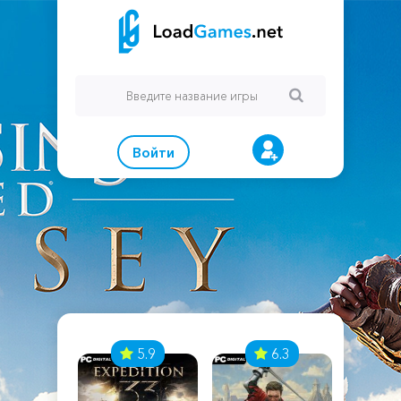
Войти
7
5.9
6.3