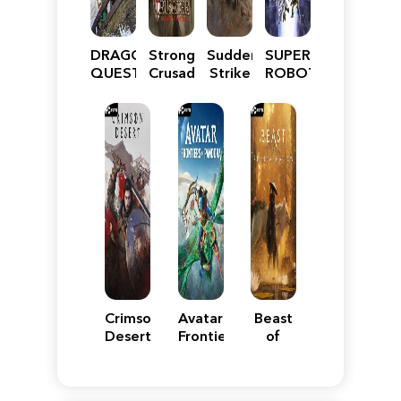
DRAGON
Stronghold
Sudden
SUPER
QUEST
Crusader:
Strike
ROBOT
VII
Definitive
5
WARS
Reimagined
Edition
Y
Crimson
Avatar:
Beast
Desert
Frontiers
of
of
Reincarnation
Pandora