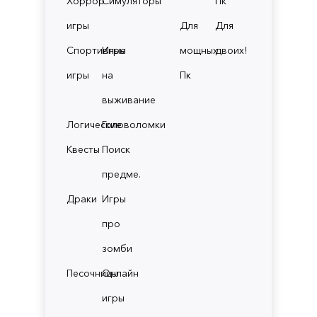
Хоррор
Симуляторы
Пк
игры
Для
Для
Спортивные
Игры
мощных
двоих!
игры
на
Пк
выживание
Логические
Головоломки
Квесты
Поиск
предме.
Драки
Игры
про
зомби
Песочницы
Онлайн
игры