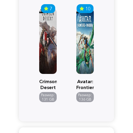
7
10
Crimson
Avatar:
Desert
Frontiers
of
Размер:
Размер:
Pandora
131 GB
136 GB