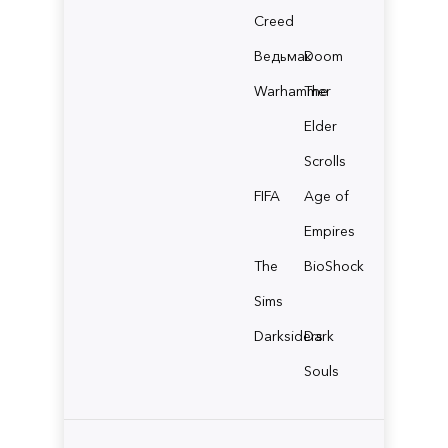
Creed
Ведьмак
Doom
Warhammer
The
Elder
Scrolls
FIFA
Age of
Empires
The
BioShock
Sims
Darksiders
Dark
Souls