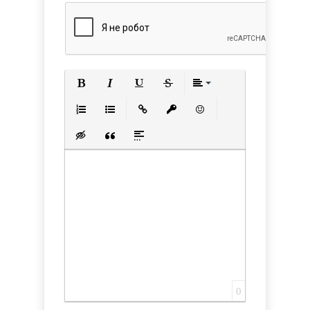
Полужирный
Курсив
Подчеркнутый
Зачеркнутый
Выравнивани
Нумерованный список
Маркированный список
Вставить ссылку
Вставить защищенную с
Вставить смайлик
Вставка скрытого текста
Вставка цитаты
Вставка спойлера
0