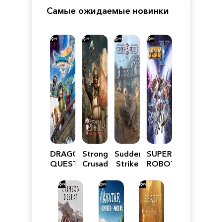
Самые ожидаемые новинки
DRAGON
Stronghold
Sudden
SUPER
QUEST
Crusader:
Strike
ROBOT
VII
Definitive
5
WARS
Reimagined
Edition
Y