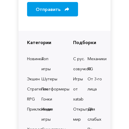
Отправить
Категории
Подборки
Новинки
Топ
С рус.
Механики
игры
озвучкой
RG
Экшен
Шутеры
Игры
От 3-го
Стратегии
Платформеры
от
лица
RPG
Гонки
xatab
Приключения
Инди
Открытый
Для
игры
мир
слабых