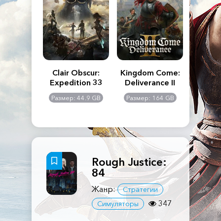
n's Creed
Clair Obscur:
Kingdom Come:
The La
dows
Expedition 33
Deliverance II
Pa
Rema
: 117 GB
Размер: 44.9 GB
Размер: 164 GB
Размер
Rough Justice:
84
Жанр:
Стратегии
347
Симуляторы