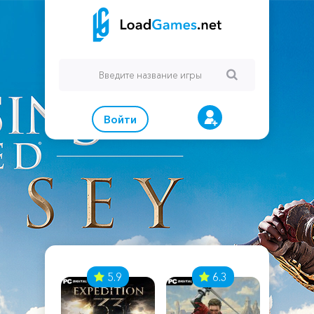
Войти
7
5.9
6.3