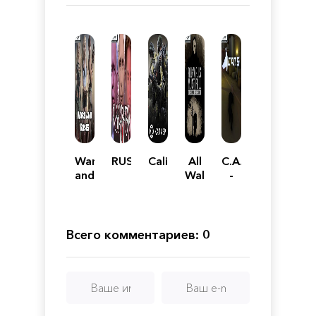
Wars
RUSSIAPHOBIA
Caliber
All
C.A.T.S.
and
Walls
-
Roses
Must
Carefully
Fall
Attempting
- A
not
Tech-
To
Всего комментариев: 0
Noir
Screw
Tactics
up
Game