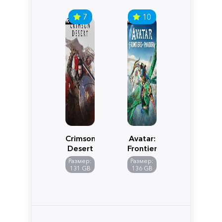
7
10
Crimson
Avatar:
Desert
Frontiers
of
Размер:
Размер:
Pandora
131 GB
136 GB