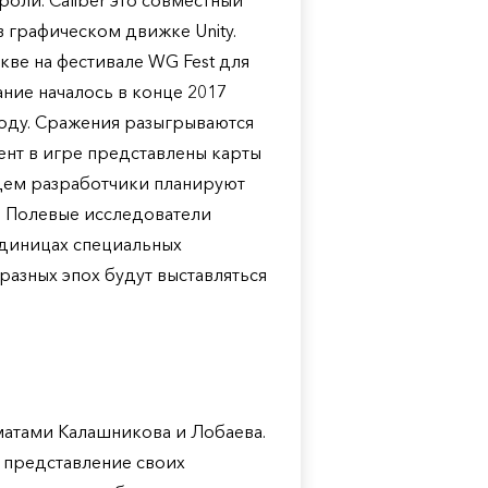
оли. Caliber это совместный
в графическом движке Unity.
скве на фестивале WG Fest для
ние началось в конце 2017
 году. Сражения разыгрываются
ент в игре представлены карты
ущем разработчики планируют
. Полевые исследователи
единицах специальных
разных эпох будут выставляться
матами Калашникова и Лобаева.
 представление своих