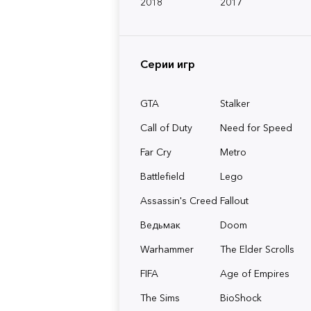
2018
2017
Серии игр
GTA
Stalker
Call of Duty
Need for Speed
Far Cry
Metro
Battlefield
Lego
Assassin's Creed
Fallout
Ведьмак
Doom
Warhammer
The Elder Scrolls
FIFA
Age of Empires
The Sims
BioShock