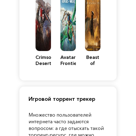
Crimson
Avatar:
Beast
Desert
Frontiers
of
of
Reincarnation
Pandora
Игровой торрент трекер
Множество пользователей
интернета часто задаются
вопросом: а где отыскать такой
торрент-ресурс, где можно