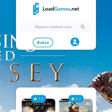
Войти
7
5.9
6.3