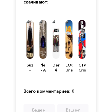
скачивают:
Suzerain
Pleiades
Democracy
LOGA:
GTA:
-
- A
4
Unexpected
Criminal
Presidential
Subversion
Adventure
Russia
Edition
Saga
Multiplayer
Game
Всего комментариев: 0