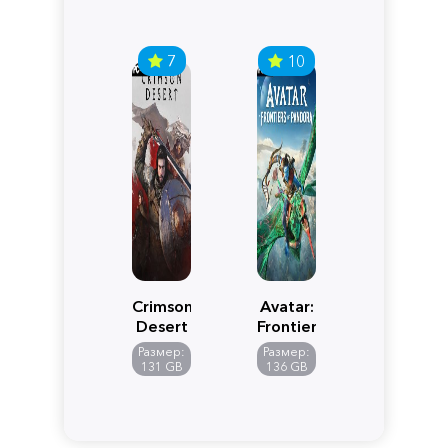
7
10
Crimson
Avatar:
Desert
Frontiers
of
Размер:
Размер:
Pandora
131 GB
136 GB