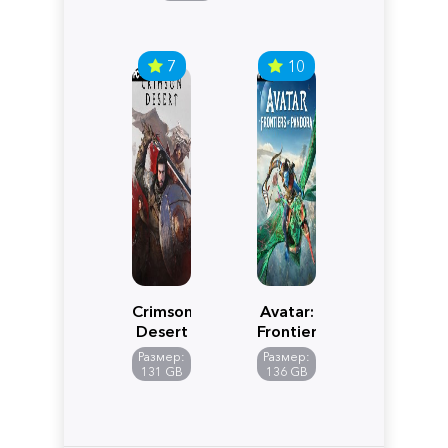
7
10
Crimson
Avatar:
Desert
Frontiers
of
Размер:
Размер:
Pandora
131 GB
136 GB