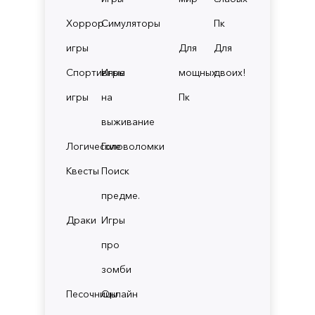
Хоррор
Симуляторы
Пк
игры
Для
Для
Спортивные
Игры
мощных
двоих!
игры
на
Пк
выживание
Логические
Головоломки
Квесты
Поиск
предме.
Драки
Игры
про
зомби
Песочницы
Онлайн