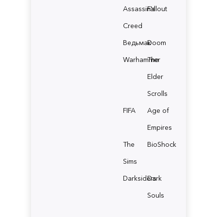
Assassin's
Fallout
Creed
Ведьмак
Doom
Warhammer
The
Elder
Scrolls
FIFA
Age of
Empires
The
BioShock
Sims
Darksiders
Dark
Souls