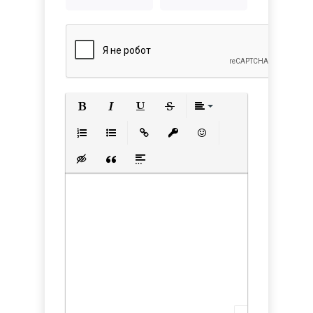
Полужирный
Курсив
Подчеркнутый
Зачеркнутый
Выравнивани
Нумерованный список
Маркированный список
Вставить ссылку
Вставить защищенную с
Вставить смайлик
Вставка скрытого текста
Вставка цитаты
Вставка спойлера