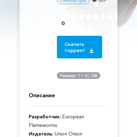
889
Симуляторы
0
Скачать
торрент
Размер: 11.30 GB
Описание
Разработчик:
European
Flameworms
Издатель:
Union Onion