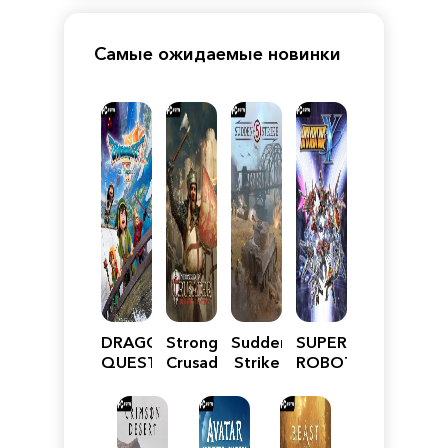
Самые ожидаемые новинки
DRAGON
Stronghold
Sudden
SUPER
QUEST
Crusader:
Strike
ROBOT
VII
Definitive
5
WARS
Reimagined
Edition
Y