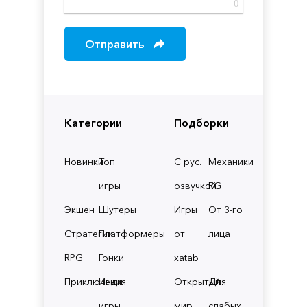
0
Отправить
Категории
Подборки
Новинки
Топ
С рус.
Механики
игры
озвучкой
RG
Экшен
Шутеры
Игры
От 3-го
Стратегии
Платформеры
от
лица
RPG
Гонки
xatab
Приключения
Инди
Открытый
Для
игры
мир
слабых