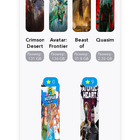
Crimson
Avatar:
Beast
Quasimorph
Desert
Frontiers
of
of
Reincarnation
Размер:
Размер:
Размер:
Размер:
Pandora
131 GB
136 GB
31.8 GB
2.33 GB
0
9