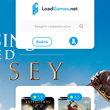
Войти
7
5.9
6.5