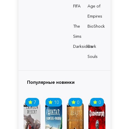
FIFA
Age of
Empires
The
BioShock
Sims
Darksiders
Dark
Souls
Популярные новинки
7
10
0
0