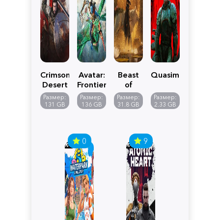
Crimson
Avatar:
Beast
Quasimorph
Desert
Frontiers
of
of
Reincarnation
Размер:
Размер:
Размер:
Размер:
Pandora
131 GB
136 GB
31.8 GB
2.33 GB
0
9