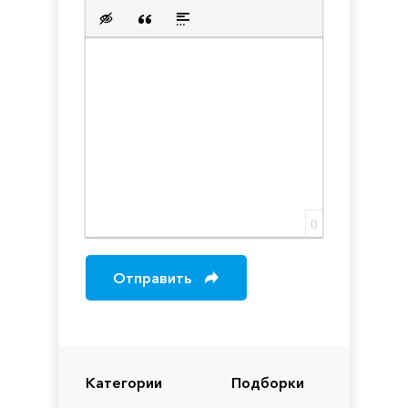
Нумерованный список
Маркированный список
Вставить ссылку
Вставить защищенную с
Вставить смайлик
Вставка скрытого текста
Вставка цитаты
Вставка спойлера
0
Отправить
Категории
Подборки