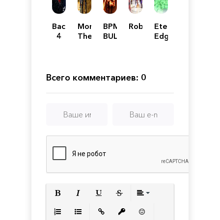
Back
Morbid:
BPM:
Roboquest
Eternal
4
The
BULLETS
Edge
Blood
Seven
PER
+
Acolytes
MINUTE
Всего комментариев: 0
Полужирный
Курсив
Подчеркнутый
Зачеркнутый
Выравнивани