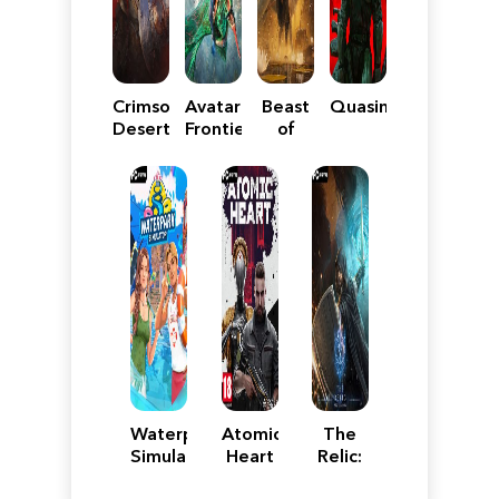
Crimson
Avatar:
Beast
Quasimorph
Desert
Frontiers
of
of
Reincarnation
Pandora
Waterpark
Atomic
The
Simulator
Heart
Relic:
First