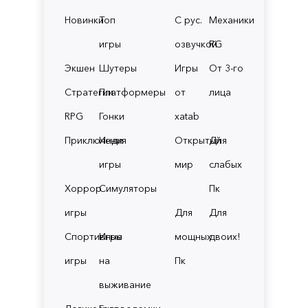
Новинки
Топ
С рус.
Механики
игры
озвучкой
RG
Экшен
Шутеры
Игры
От 3-го
Стратегии
Платформеры
от
лица
RPG
Гонки
xatab
Приключения
Инди
Открытый
Для
игры
мир
слабых
Хоррор
Симуляторы
Пк
игры
Для
Для
Спортивные
Игры
мощных
двоих!
игры
на
Пк
выживание