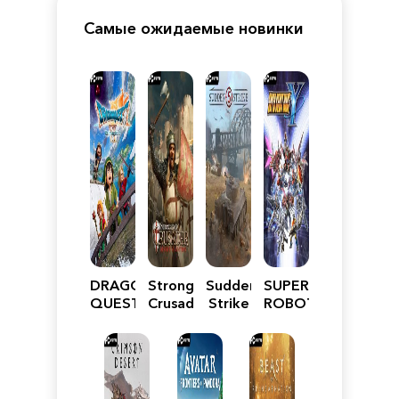
Самые ожидаемые новинки
DRAGON
Stronghold
Sudden
SUPER
QUEST
Crusader:
Strike
ROBOT
VII
Definitive
5
WARS
Reimagined
Edition
Y