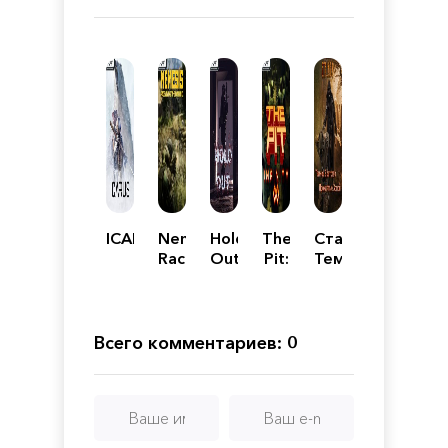
ICARUS
Nemesis:
Hold
The
Сталкер
Race
Out
Pit:
Темное
Against
Infinity
Братство
The
Проклятые
Pandemic
зоной
Всего комментариев: 0