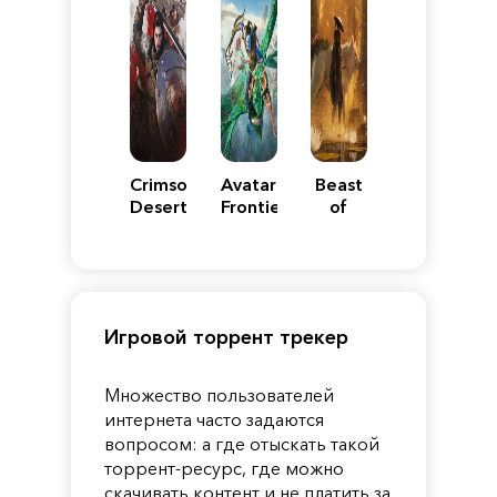
Crimson
Avatar:
Beast
Desert
Frontiers
of
of
Reincarnation
Pandora
Игровой торрент трекер
Множество пользователей
интернета часто задаются
вопросом: а где отыскать такой
торрент-ресурс, где можно
скачивать контент и не платить за