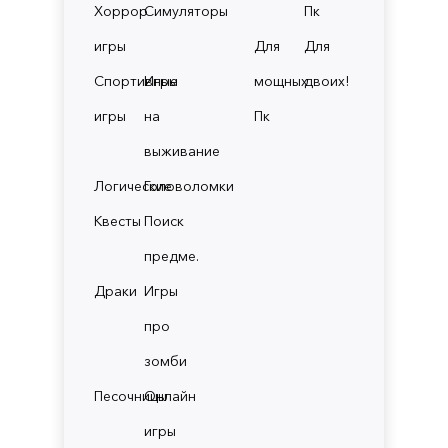
Хоррор
Симуляторы
Пк
игры
Для
Для
Спортивные
Игры
мощных
двоих!
игры
на
Пк
выживание
Логические
Головоломки
Квесты
Поиск
предме.
Драки
Игры
про
зомби
Песочницы
Онлайн
игры