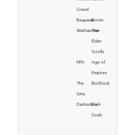
Creed
Ведьмак
Doom
Warhammer
The
Elder
Scrolls
FIFA
Age of
Empires
The
BioShock
Sims
Darksiders
Dark
Souls