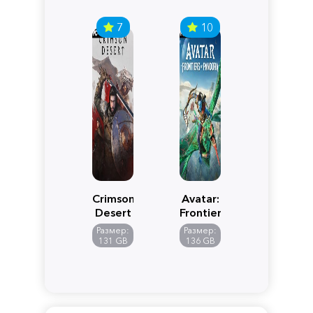
7
10
Crimson
Avatar:
Desert
Frontiers
of
Размер:
Размер:
Pandora
131 GB
136 GB