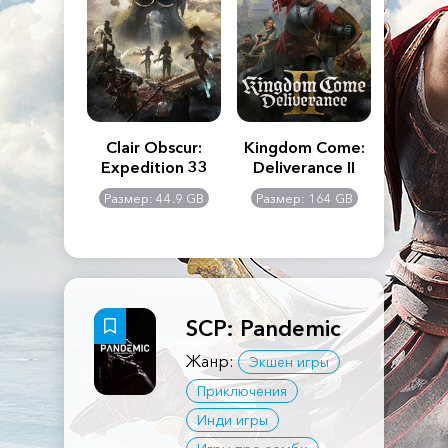
n's Creed
Clair Obscur:
Kingdom Come:
The La
dows
Expedition 33
Deliverance II
Pa
Rema
: 117 GB
Размер: 44.9 GB
Размер: 164 GB
Размер
SCP: Pandemic
Жанр:
Экшен игры
Приключения
Инди игры