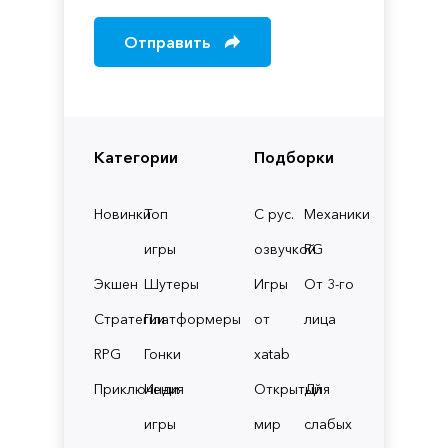
Отправить
Категории
Подборки
Новинки
Топ
С рус.
Механики
игры
озвучкой
RG
Экшен
Шутеры
Игры
От 3-го
Стратегии
Платформеры
от
лица
RPG
Гонки
xatab
Приключения
Инди
Открытый
Для
игры
мир
слабых