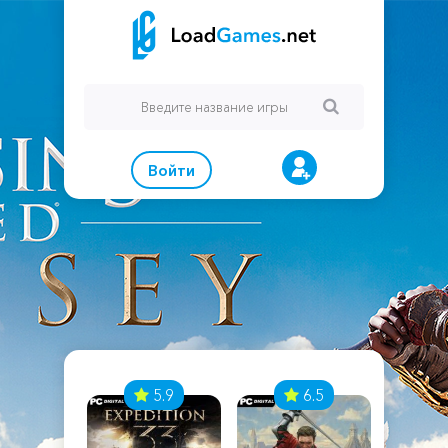
Войти
7
5.9
6.5