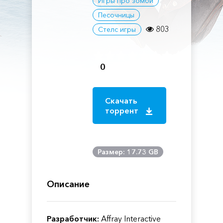
Игры про зомби
Песочницы
803
Стелс игры
0
Скачать
торрент
Размер: 17.73 GB
Описание
Разработчик:
Affray Interactive