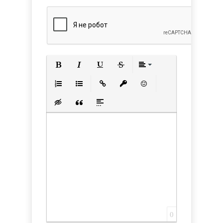
Полужирный
Курсив
Подчеркнутый
Зачеркнутый
Выравнивани
Нумерованный список
Маркированный список
Вставить ссылку
Вставить защищенную с
Вставить смайлик
Вставка скрытого текста
Вставка цитаты
Вставка спойлера
0