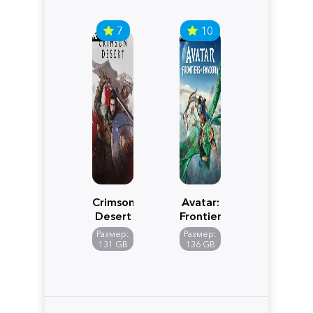
7
10
Crimson
Avatar:
Desert
Frontiers
of
Размер:
Размер:
Pandora
131 GB
136 GB