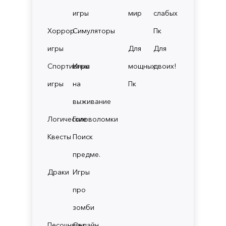
игры
мир
слабых
Хоррор
Симуляторы
Пк
игры
Для
Для
Спортивные
Игры
мощных
двоих!
игры
на
Пк
выживание
Логические
Головоломки
Квесты
Поиск
предме.
Драки
Игры
про
зомби
Песочницы
Онлайн