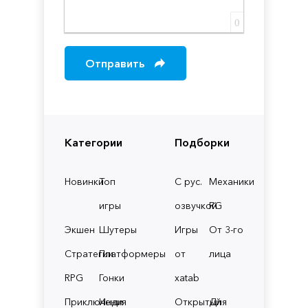
0
Отправить
Категории
Подборки
Новинки
Топ
С рус.
Механики
игры
озвучкой
RG
Экшен
Шутеры
Игры
От 3-го
Стратегии
Платформеры
от
лица
RPG
Гонки
xatab
Приключения
Инди
Открытый
Для