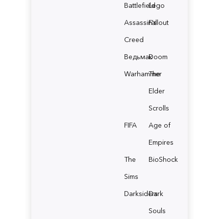
Battlefield
Lego
Assassin's
Fallout
Creed
Ведьмак
Doom
Warhammer
The
Elder
Scrolls
FIFA
Age of
Empires
The
BioShock
Sims
Darksiders
Dark
Souls