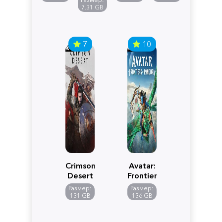
Edition
7.31 GB
7
10
Crimson
Avatar:
Desert
Frontiers
of
Размер:
Размер:
Pandora
131 GB
136 GB