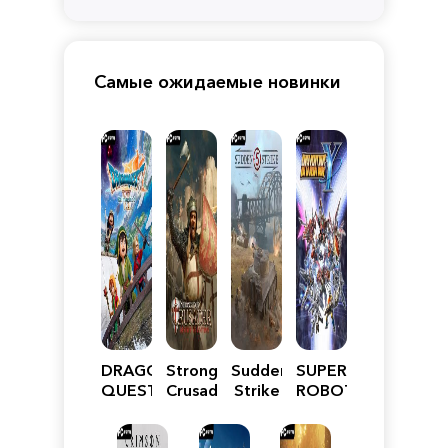
Самые ожидаемые новинки
DRAGON
Stronghold
Sudden
SUPER
QUEST
Crusader:
Strike
ROBOT
VII
Definitive
5
WARS
Reimagined
Edition
Y