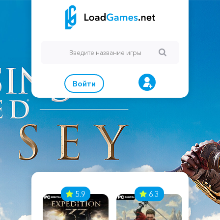
Войти
7
5.9
6.3