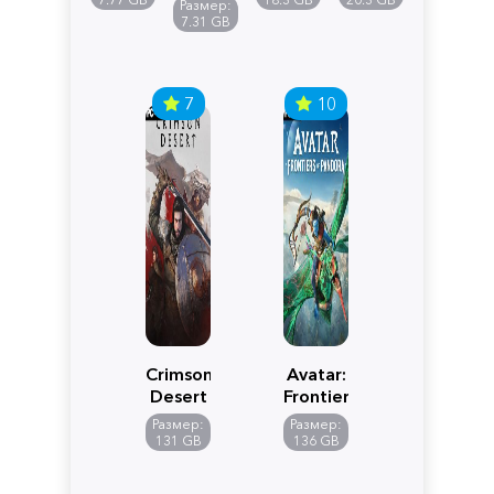
Размер:
Edition
7.31 GB
7
10
Crimson
Avatar:
Desert
Frontiers
of
Размер:
Размер:
Pandora
131 GB
136 GB