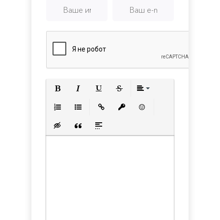
Полужирный
Курсив
Подчеркнутый
Зачеркнутый
Выравнивани
Нумерованный список
Маркированный список
Вставить ссылку
Вставить защищенную с
Вставить смайлик
Вставка скрытого текста
Вставка цитаты
Вставка спойлера