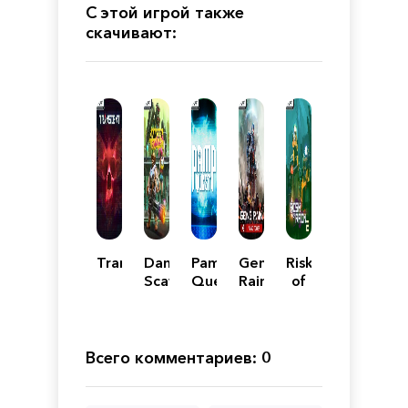
С этой игрой также
скачивают:
Transient
Danger
Pamp
Gene
Risk
Scavenger
Quest
Rain:
of
Wind
Rain
Tower
2
Всего комментариев: 0