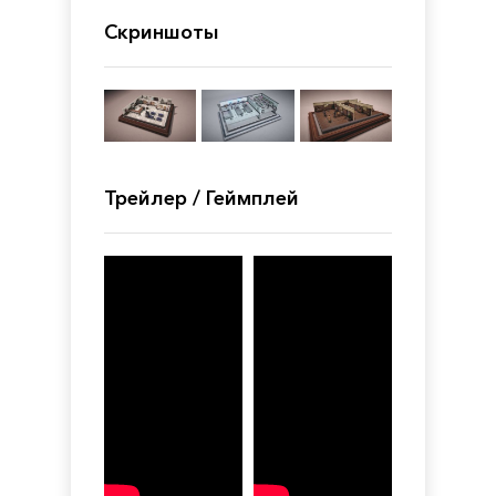
Скриншоты
Трейлер / Геймплей