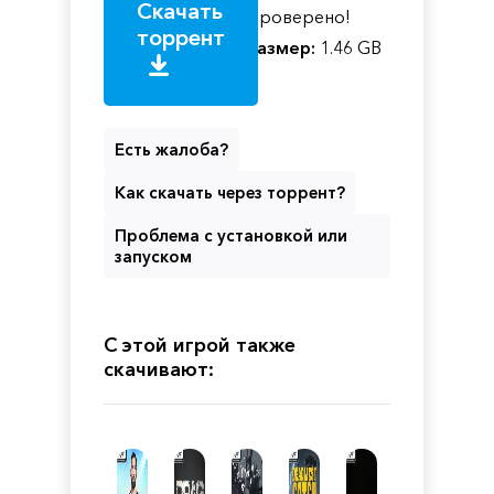
Скачать
Проверено!
торрент
Размер:
1.46 GB
Есть жалоба?
Как скачать через торрент?
Проблема с установкой или
запуском
С этой игрой также
скачивают: