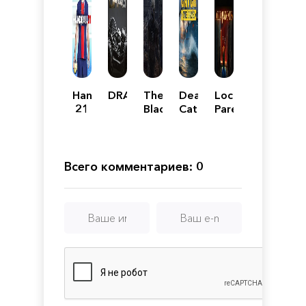
Handball
DRAG
The
Deadliest
Loco
21
Black
Catch:
Parentis
Masses
The
Game
Всего комментариев: 0