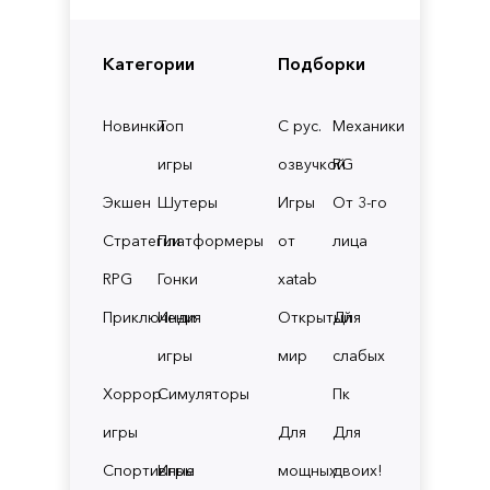
Категории
Подборки
Новинки
Топ
С рус.
Механики
игры
озвучкой
RG
Экшен
Шутеры
Игры
От 3-го
Стратегии
Платформеры
от
лица
RPG
Гонки
xatab
Приключения
Инди
Открытый
Для
игры
мир
слабых
Хоррор
Симуляторы
Пк
игры
Для
Для
Спортивные
Игры
мощных
двоих!