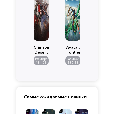
Crimson
Avatar:
Desert
Frontiers
of
Размер:
Размер:
Pandora
131 GB
136 GB
Самые ожидаемые новинки