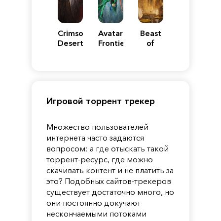
Crimson
Avatar:
Beast
Desert
Frontiers
of
of
Reincarnation
Pandora
Игровой торрент трекер
Множество пользователей
интернета часто задаются
вопросом: а где отыскать такой
торрент-ресурс, где можно
скачивать контент и не платить за
это? Подобных сайтов-трекеров
существует достаточно много, но
они постоянно докучают
нескончаемыми потоками