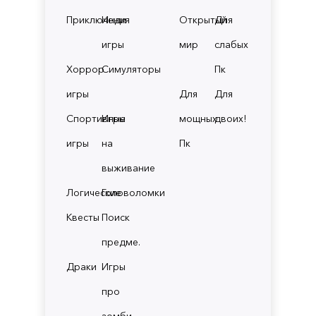
Приключения
Инди
Открытый
Для
игры
мир
слабых
Хоррор
Симуляторы
Пк
игры
Для
Для
Спортивные
Игры
мощных
двоих!
игры
на
Пк
выживание
Логические
Головоломки
Квесты
Поиск
предме.
Драки
Игры
про
зомби