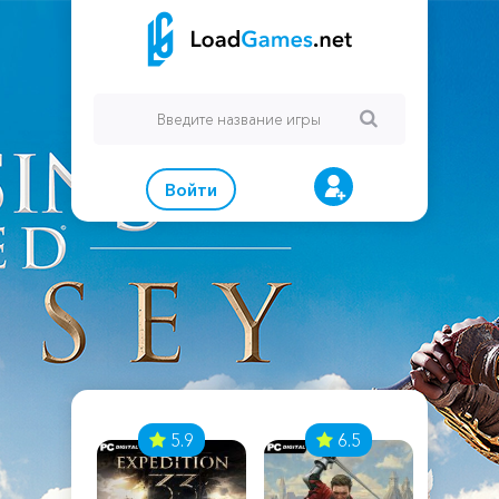
Войти
7
5.9
6.5