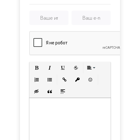
Полужирный
Курсив
Подчеркнутый
Зачеркнутый
Выравнивани
Нумерованный список
Маркированный список
Вставить ссылку
Вставить защищенную с
Вставить смайлик
Вставка скрытого текста
Вставка цитаты
Вставка спойлера