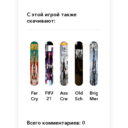
С этой игрой также
скачивают:
Far
FIFA
Assassin's
Old
Bright
Cry
21
Creed
School
Memory
6 -
Valhalla
Horror
Ultimate
-
Game
Edition
Gold
:
Edition
Bright
Всего комментариев: 0
Day