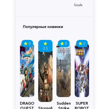
Souls
Популярные новинки
0
0
0
3.5
DRAGON
Sudden
SUPER
QUEST
Stronghold
Strike
ROBOT