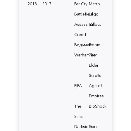
2018
2017
Far Cry
Metro
Battlefield
Lego
Assassin's
Fallout
Creed
Ведьмак
Doom
Warhammer
The
Elder
Scrolls
FIFA
Age of
Empires
The
BioShock
Sims
Darksiders
Dark