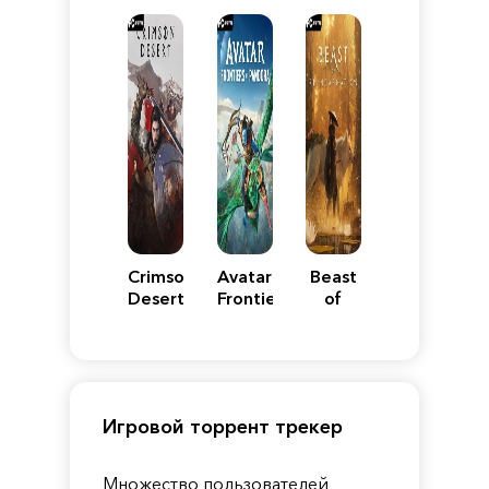
Reimagined
Edition
Y
Crimson
Avatar:
Beast
Desert
Frontiers
of
of
Reincarnation
Pandora
Игровой торрент трекер
Множество пользователей