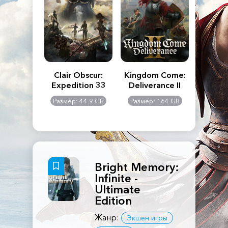
n's Creed
Clair Obscur:
Kingdom Come:
The La
dows
Expedition 33
Deliverance II
Pa
Rema
: 117 GB
Размер: 44.9 GB
Размер: 164 GB
Размер
Bright Memory:
Infinite -
Ultimate
Edition
Жанр:
Экшен игры