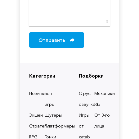
0
Отправить
Категории
Подборки
Новинки
Топ
С рус.
Механики
игры
озвучкой
RG
Экшен
Шутеры
Игры
От 3-го
Стратегии
Платформеры
от
лица
RPG
Гонки
xatab