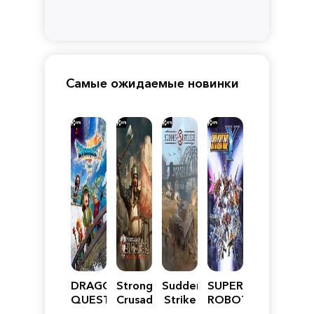
Самые ожидаемые новинки
DRAGON
Stronghold
Sudden
SUPER
QUEST
Crusader:
Strike
ROBOT
VII
Definitive
5
WARS