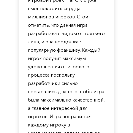
Игровой проект Far Cry 6 уже
смог покорить сердца
миллионов игроков. Стоит
отметить, что данная игра
разработана с видом от третьего
лица, и она продолжает
популярную франшизу. Каждый
игрок получит максимум
удовольствия от игрового
процесса поскольку
разработчики сильно
постарались для того чтобы игра
была максимально качественной,
а главное интересной для
игроков. Игра понравиться
каждому игроку в