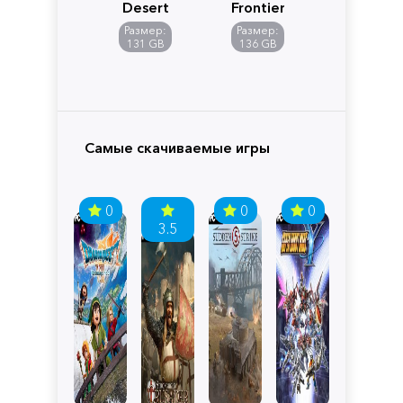
Desert
Frontiers
of
Размер:
Размер:
Pandora
131 GB
136 GB
Самые скачиваемые игры
0
0
0
3.5