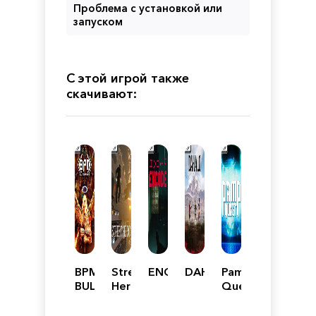
Проблема с установкой или
запуском
С этой игрой также
скачивают:
BPM:
Street
ENCODE
DAHALO
Pamp
BULLETS
Hero
Quest
PER
MINUTE