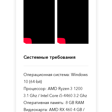
Системные требования
Операционная система: Windows
10 (64-bit)
Процессор: AMD Ryzen 3 1200
3.1 Ghz / Intel Core i5-4460 3.2 Ghz
Оперативная память: 8 GB RAM
Видеокарта: AMD RX 460 4 GB /