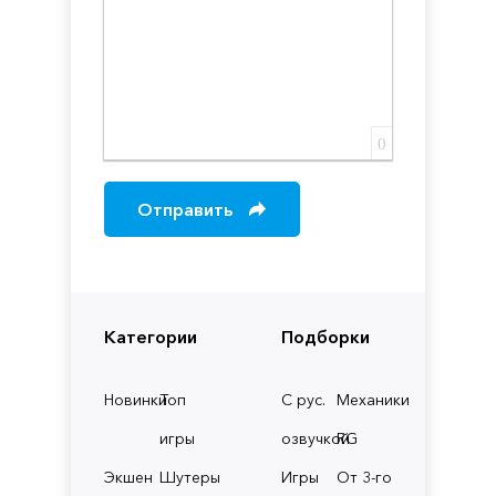
0
Отправить
Категории
Подборки
Новинки
Топ
С рус.
Механики
игры
озвучкой
RG
Экшен
Шутеры
Игры
От 3-го