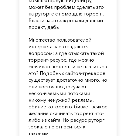
компьютерную видеоигру,
может без проблем сделать это
на руторге с помощью торрент.
Власти часто закрывали данный
проект, дабы
Множество пользователей
интернета часто задаются
вопросом: а где отыскать такой
торрент-ресурс, где можно
скачивать контент и не платить за
это? Подобных сайтов-трекеров
существует достаточно много, но
они постоянно докучают
нескончаемыми потоками
никому ненужной рекламы,
обилие которой отбивает всякое
желание скачивать торрент что-
либо из сайта. Но ресурс руторг
зеркало не относиться к
таковым.