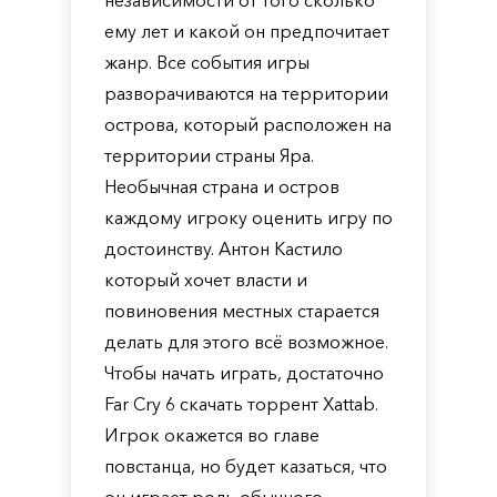
независимости от того сколько
ему лет и какой он предпочитает
жанр. Все события игры
разворачиваются на территории
острова, который расположен на
территории страны Яра.
Необычная страна и остров
каждому игроку оценить игру по
достоинству. Антон Кастило
который хочет власти и
повиновения местных старается
делать для этого всё возможное.
Чтобы начать играть, достаточно
Far Cry 6 скачать торрент Xattab.
Игрок окажется во главе
повстанца, но будет казаться, что