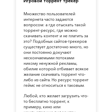
Игровой торрент трекер
Множество пользователей
интернета часто задаются
вопросом: а где отыскать такой
торрент-ресурс, где можно
скачивать контент и не платить за
это? Подобных сайтов-трекеров
существует достаточно много, но
они постоянно докучают
нескончаемыми потоками
никому ненужной рекламы,
обилие которой отбивает всякое
желание скачивать торрент что-
либо из сайта. Но ресурс торрент
геймс не относиться к таковым.
Любой, кто желает загрузить что-
то бесплатно торрент, к
примеру, кино или