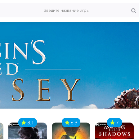
8.1
6.9
7