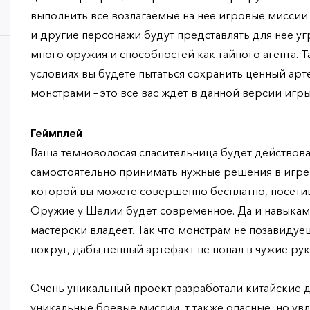
выполнить все возлагаемые на нее игровые миссии
и другие персонажи будут представлять для нее угр
много оружия и способностей как тайного агента. Т
условиях вы будете пытаться сохранить ценный арт
монстрами – это все вас ждет в данной версии игры
Геймплей
Ваша темноволосая спасительница будет действова
самостоятельно принимать нужные решения в игре B
которой вы можете совершенно бесплатно, посетив
Оружие у Шелии будет современное. Да и навыкам
мастерски владеет. Так что монстрам не позавидуе
вокруг, дабы ценный артефакт не попал в чужие руки
Очень уникальный проект разработали китайские д
уникальные боевые миссии, т также опасные, но у