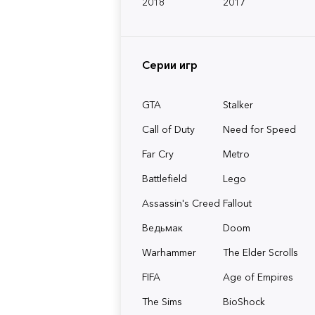
2018
2017
Серии игр
GTA
Stalker
Call of Duty
Need for Speed
Far Cry
Metro
Battlefield
Lego
Assassin's Creed
Fallout
Ведьмак
Doom
Warhammer
The Elder Scrolls
FIFA
Age of Empires
The Sims
BioShock