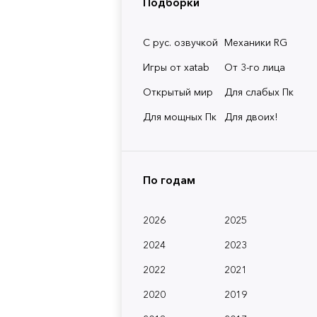
Подборки
С рус. озвучкой
Механики RG
Игры от xatab
От 3-го лица
Открытый мир
Для слабых Пк
Для мощных Пк
Для двоих!
По годам
2026
2025
2024
2023
2022
2021
2020
2019