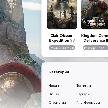
.R. 2:
Assassin's Creed
Clair Obscur:
Kingdom Com
of
Shadows
Expedition 33
Deliverance II
l -
0 GB
Размер: 117 GB
Размер: 44.9 GB
Размер: 164 GB
dition
Категории
Новинки
Топ игры
Экшен
Шутеры
Стратегии
Платформеры