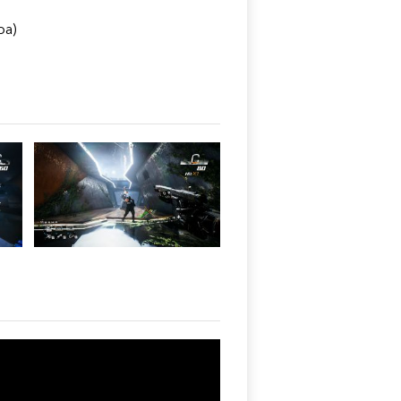
о
ра)