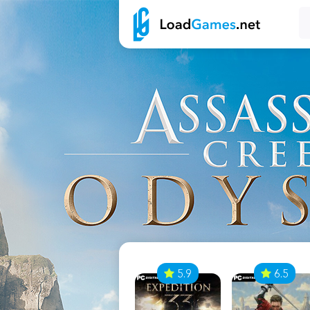
7
5.9
6.5