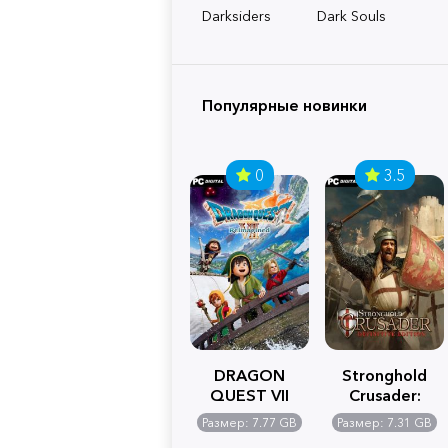
Darksiders
Dark Souls
Популярные новинки
0
3.5
DRAGON
Stronghold
QUEST VII
Crusader:
Reimagined
Definitive
Размер: 7.77 GB
Размер: 7.31 GB
Edition