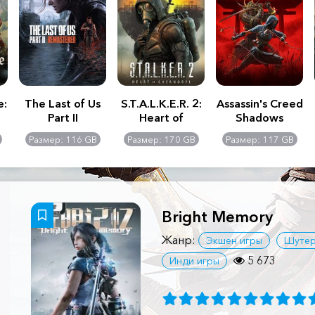
e:
The Last of Us
S.T.A.L.K.E.R. 2:
Assassin's Creed
Part II
Heart of
Shadows
Remastered
Chernobyl -
Размер: 116 GB
Размер: 170 GB
Размер: 117 GB
Ultimate Edition
Bright Memory
Жанр:
Экшен игры
Шуте
5 673
Инди игры