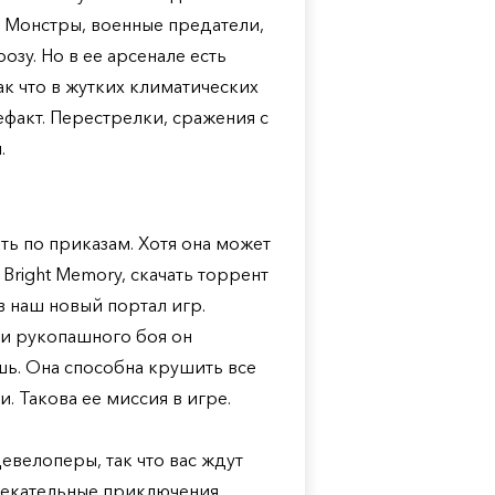
. Монстры, военные предатели,
озу. Но в ее арсенале есть
ак что в жутких климатических
ефакт. Перестрелки, сражения с
.
ть по приказам. Хотя она может
right Memory, скачать торрент
 наш новый портал игр.
и рукопашного боя он
шь. Она способна крушить все
. Такова ее миссия в игре.
евелоперы, так что вас ждут
влекательные приключения