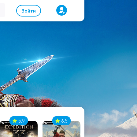
Войти
5.9
6.5
8.1