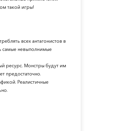
ом такой игры!
реблять всех антагонистов в
ть самые невыполнимые
ный ресурс. Монстры будут им
ет предостаточно.
афикой. Реалистичные
ьно.