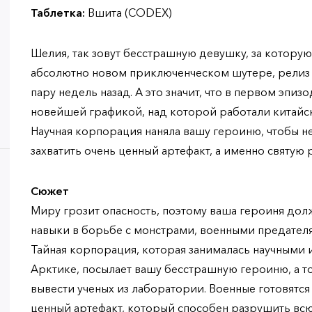
Таблетка:
Вшита (CODEX)
Шелия, так зовут бесстрашную девушку, за которую
абсолютно новом приключенческом шутере, релиз 
пару недель назад. А это значит, что в первом эпиз
новейшей графикой, над которой работали китайс
Научная корпорация наняла вашу героиню, чтобы н
захватить очень ценный артефакт, а именно святую
Сюжет
Миру грозит опасность, поэтому ваша героиня долж
навыки в борьбе с монстрами, военными предате
Тайная корпорация, которая занималась научными
Арктике, посылает вашу бесстрашную героиню, а то
вывести ученых из лаборатории. Военные готовятся
ценный артефакт, который способен разрушить вс