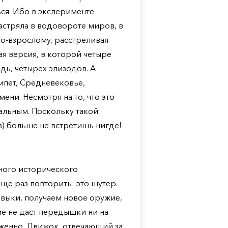
ься. Ибо в эксперименте
астряла в водовороте миров, в
по-взрослому, расстреливая
ая версия, в которой четыре
дь, четырех эпизодов. А
ипет, Средневековье,
мени. Несмотря на то, что это
альным. Поскольку такой
) больше не встретишь нигде!
лного исторического
еще раз повторить: это шутер.
выки, получаем новое оружие,
ие не даст передышки ни на
яженно. Движок, отвечающий за