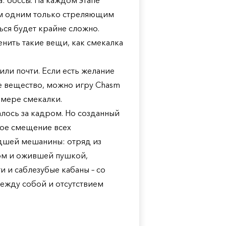
: боссы. На каждом этапе
ым одним только стреляющим
ься будет крайне сложно.
енить такие вещи, как смекалка
или почти. Если есть желание
ое вещество, можно игру Chasm
змере смекалки.
лось за кадром. Но созданный
ое смещение всех
едшей мешанины: отряд из
ом и ожившей пушкой,
и и саблезубые кабаны – со
ежду собой и отсутствием