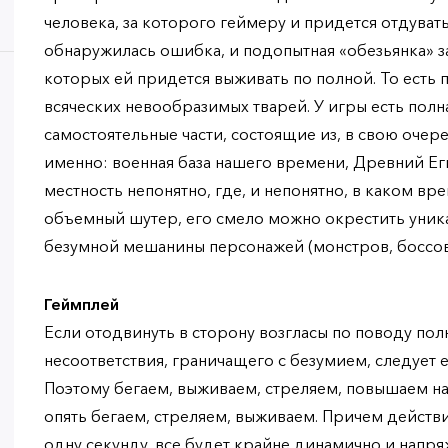
человека, за которого геймеру и придется отдуват
обнаружилась ошибка, и подопытная «обезьянка» з
которых ей придется выживать по полной. То есть 
всяческих невообразимых тварей. У игры есть полн
самостоятельные части, состоящие из, в свою очере
именно: военная база нашего времени, Древний Ег
местность непонятно, где, и непонятно, в каком вре
объемный шутер, его смело можно окрестить уник
безумной мешанины персонажей (монстров, боссов
Геймплей
Если отодвинуть в сторону возгласы по поводу по
несоответствия, граничащего с безумием, следует 
Поэтому бегаем, выживаем, стреляем, повышаем на
опять бегаем, стреляем, выживаем. Причем действ
одну секунду, все будет крайне динамично и напр