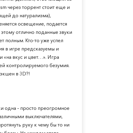
asm через торрент стоит еще и
ящей до натурализма),
еняется освещение, подается
к этому отлично поданные звуки
т полным. Кто-то уже успел
ия в игре предсказуемы и
и «на вкус и цвет…». Игра
лей контролируемого безумия.
 экшен в 3D?!
ки одна – просто преогромное
различными выключателями,
ротянуть руку к чему бы то ни