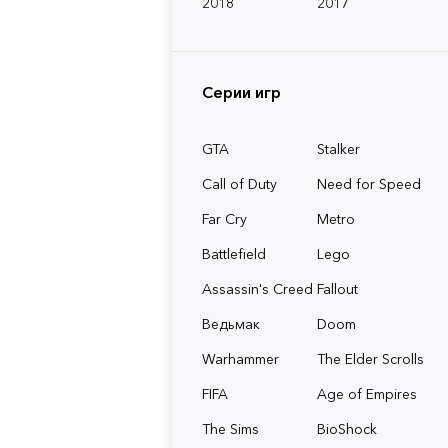
2018
2017
Серии игр
GTA
Stalker
Call of Duty
Need for Speed
Far Cry
Metro
Battlefield
Lego
Assassin's Creed
Fallout
Ведьмак
Doom
Warhammer
The Elder Scrolls
FIFA
Age of Empires
The Sims
BioShock