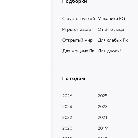
Подборки
С рус. озвучкой
Механики RG
Игры от xatab
От 3-го лица
Открытый мир
Для слабых Пк
Для мощных Пк
Для двоих!
По годам
2026
2025
2024
2023
2022
2021
2020
2019