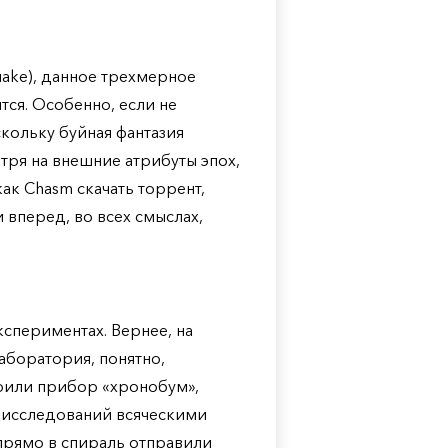
uake), данное трехмерное
ся. Особенно, если не
кольку буйная фантазия
отря на внешние атрибуты эпох,
как Chasm скачать торрент,
 вперед, во всех смыслах,
кспериментах. Вернее, на
аборатория, понятно,
ерили прибор «хронобум»,
 исследований всяческими
прямо в спираль отправили