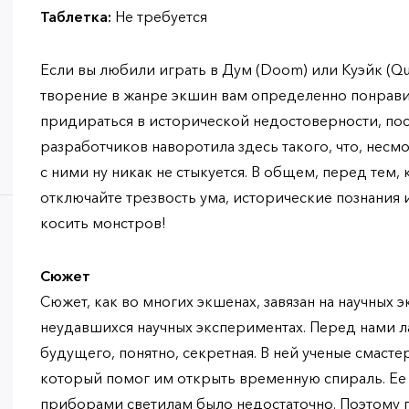
Таблетка:
Не требуется
Если вы любили играть в Дум (Doom) или Куэйк (Q
творение в жанре экшин вам определенно понравит
придираться в исторической недостоверности, пос
разработчиков наворотила здесь такого, что, несм
с ними ну никак не стыкуется. В общем, перед тем, 
отключайте трезвость ума, исторические познания и
косить монстров!
Сюжет
Сюжет, как во многих экшенах, завязан на научных э
неудавшихся научных экспериментах. Перед нами л
будущего, понятно, секретная. В ней ученые смаст
который помог им открыть временную спираль. Ее
приборами светилам было недостаточно. Поэтому 