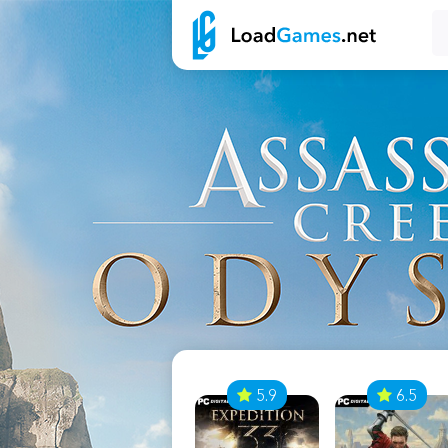
7
5.9
6.5