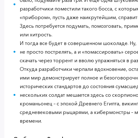
было, подумайте раза три. И еще одна штуковина
разработчики поместили такого босса, с котор
«прибором», пусть даже наикрутейшим, справит
Здесь потребуется подумать, помозговать, прим
или хитрость.
И тогда все будет в совершенном шоколаде. Ну, 
не просто пострелять, а и «помассировать» сер
скачать через торрент и вволю упражняться в ра
Откуда разработчики черпали вдохновение, оста
ими мир демонстрирует полное и безоговорочн
исторических стандартов до состояния сумасш
нескольких солдат мешается здесь со скорпион
кроманьонец – с эпохой Древнего Египта, викинг
средневековыми рыцарями, а кибермонстры – м
времени.