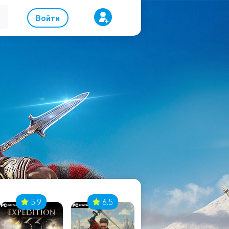
Войти
5.9
6.5
8.1