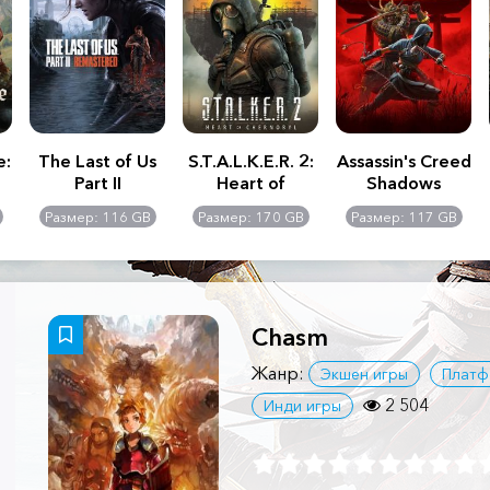
e:
The Last of Us
S.T.A.L.K.E.R. 2:
Assassin's Creed
Part II
Heart of
Shadows
Remastered
Chernobyl -
Размер: 116 GB
Размер: 170 GB
Размер: 117 GB
Ultimate Edition
Chasm
Жанр:
Экшен игры
Плат
2 504
Инди игры