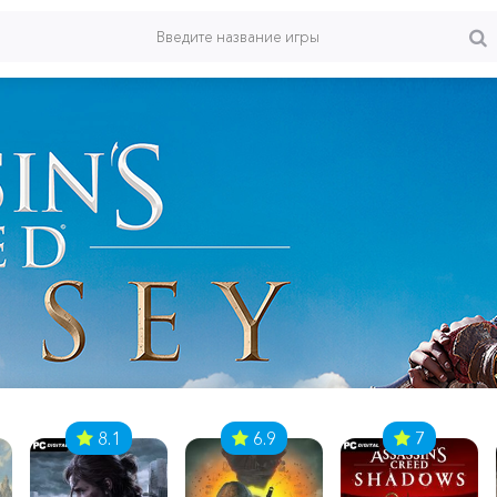
8.1
6.9
7