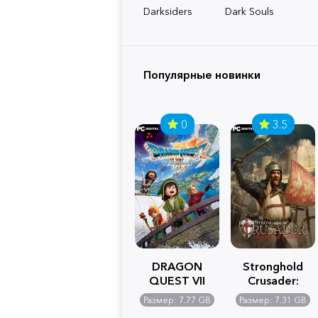
Darksiders
Dark Souls
Популярные новинки
0
3.5
DRAGON
Stronghold
QUEST VII
Crusader:
Reimagined
Definitive
Размер: 7.77 GB
Размер: 7.31 GB
Edition