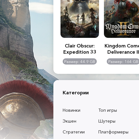
.R. 2:
Assassin's Creed
Clair Obscur:
Kingdom Com
of
Shadows
Expedition 33
Deliverance II
l -
0 GB
Размер: 117 GB
Размер: 44.9 GB
Размер: 164 GB
dition
Категории
Новинки
Топ игры
Экшен
Шутеры
Стратегии
Платформеры