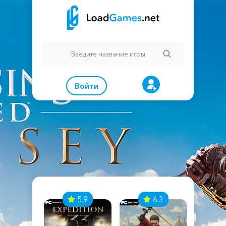
Войти
7
5.9
6.3