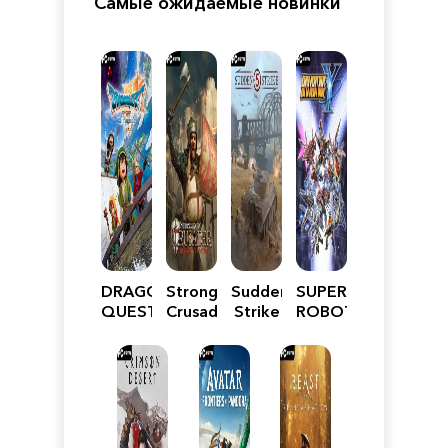
Самые ожидаемые новинки
DRAGON
Stronghold
Sudden
SUPER
QUEST
Crusader:
Strike
ROBOT
VII
Definitive
5
WARS
Reimagined
Edition
Y