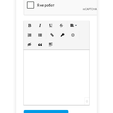
Полужирный
Курсив
Подчеркнутый
Зачеркнутый
Выравнивани
Нумерованный список
Маркированный список
Вставить ссылку
Вставить защищенную с
Вставить смайлик
Вставка скрытого текста
Вставка цитаты
Вставка спойлера
0