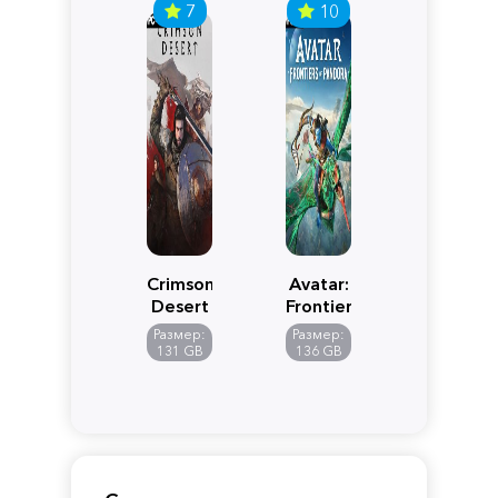
7
10
Crimson
Avatar:
Desert
Frontiers
of
Размер:
Размер:
Pandora
131 GB
136 GB