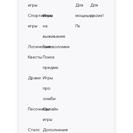
игры
Для
Для
Спортивные
Игры
мощных
двоих!
игры
на
Пк
выживание
Логические
Головоломки
Квесты
Поиск
предме.
Драки
Игры
про
зомби
Песочницы
Онлайн
игры
Стелс
Дополнения