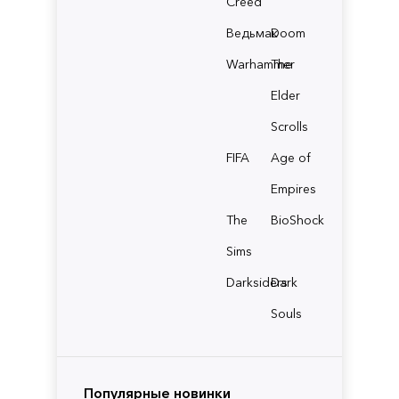
Creed
Ведьмак
Doom
Warhammer
The
Elder
Scrolls
FIFA
Age of
Empires
The
BioShock
Sims
Darksiders
Dark
Souls
Популярные новинки