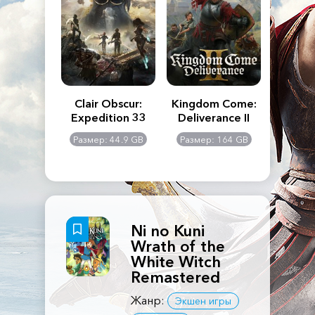
n's Creed
Clair Obscur:
Kingdom Come:
The La
dows
Expedition 33
Deliverance II
Pa
Rema
: 117 GB
Размер: 44.9 GB
Размер: 164 GB
Размер
Ni no Kuni
Wrath of the
White Witch
Remastered
Жанр:
Экшен игры