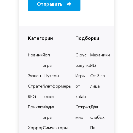
Отправить
Категории
Подборки
Новинки
Топ
С рус.
Механики
игры
озвучкой
RG
Экшен
Шутеры
Игры
От 3-го
Стратегии
Платформеры
от
лица
RPG
Гонки
xatab
Приключения
Инди
Открытый
Для
игры
мир
слабых
Хоррор
Симуляторы
Пк