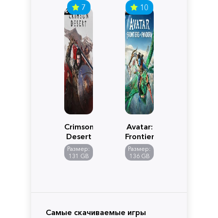
7
10
Crimson
Avatar:
Desert
Frontiers
of
Размер:
Размер:
Pandora
131 GB
136 GB
Самые скачиваемые игры