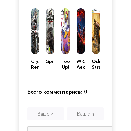
Crysis:
Spintires
Tools
WRATH:
Oddworld:
Remastered
Up!
Aeon
Stranger's
of
Wrath
Ruin
HD
Всего комментариев: 0