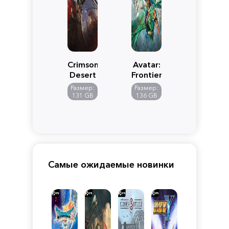
Crimson
Avatar:
Desert
Frontiers
of
Размер:
Размер:
Pandora
131 GB
136 GB
Самые ожидаемые новинки