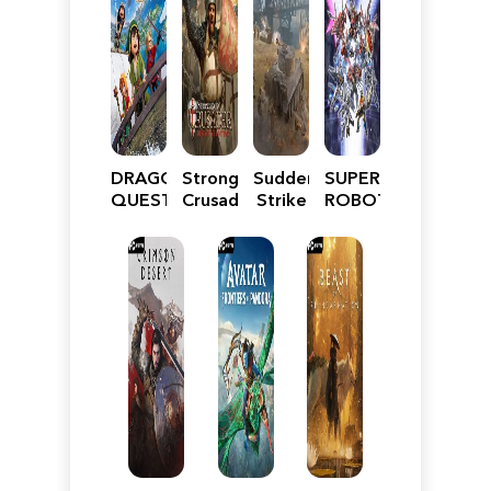
DRAGON
Stronghold
Sudden
SUPER
QUEST
Crusader:
Strike
ROBOT
VII
Definitive
5
WARS
Reimagined
Edition
Y