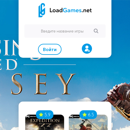
Войти
7
5.9
6.5