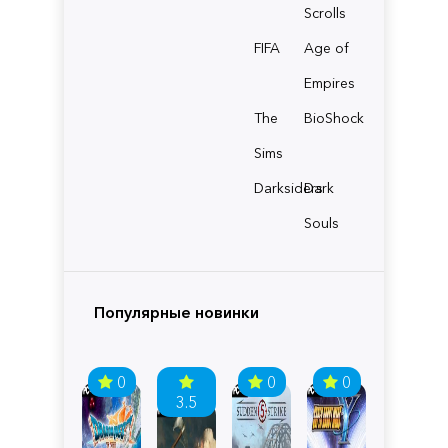
Scrolls
FIFA
Age of
Empires
The
BioShock
Sims
Darksiders
Dark
Souls
Популярные новинки
0
0
0
3.5