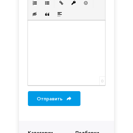
Нумерованный список
Маркированный список
Вставить ссылку
Вставить защищенную с
Вставить смайлик
Вставка скрытого текста
Вставка цитаты
Вставка спойлера
0
Отправить
Категории
Подборки