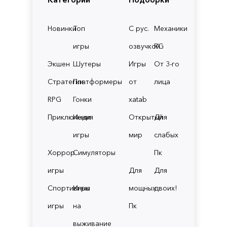
Новинки
Топ
С рус.
Механики
игры
озвучкой
RG
Экшен
Шутеры
Игры
От 3-го
Стратегии
Платформеры
от
лица
RPG
Гонки
xatab
Приключения
Инди
Открытый
Для
игры
мир
слабых
Хоррор
Симуляторы
Пк
игры
Для
Для
Спортивные
Игры
мощных
двоих!
игры
на
Пк
выживание