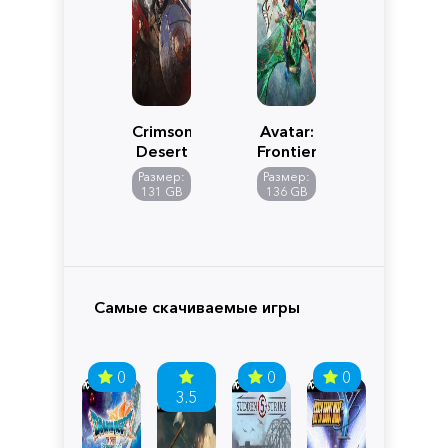
Crimson
Avatar:
Desert
Frontiers
of
Размер:
Размер:
Pandora
131 GB
136 GB
Самые скачиваемые игры
0
0
0
3.5