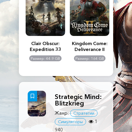
n's Creed
Clair Obscur:
Kingdom Come:
The La
dows
Expedition 33
Deliverance II
Pa
Rema
: 117 GB
Размер: 44.9 GB
Размер: 164 GB
Размер
Strategic Mind:
Blitzkrieg
Жанр:
Стратегии
1
Симуляторы
940