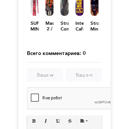
SUPERHOT:
Мафия
Strategic
Internet
Strategic
MIND
2 /
Command:
Cafe
Mind:
CONTROL
Mafia
World
Simulator
The
DELETE
II:
War
Pacific
Definitive
I
Edition
Всего комментариев: 0
Полужирный
Курсив
Подчеркнутый
Зачеркнутый
Выравнивани