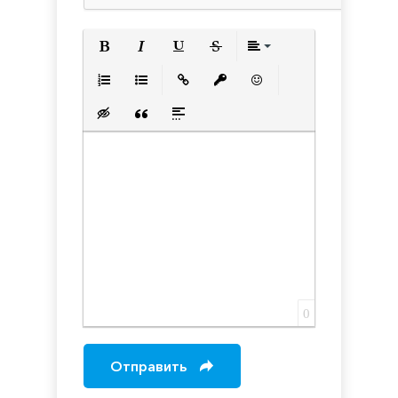
Полужирный
Курсив
Подчеркнутый
Зачеркнутый
Выравнивани
Нумерованный список
Маркированный список
Вставить ссылку
Вставить защищенную с
Вставить смайлик
Вставка скрытого текста
Вставка цитаты
Вставка спойлера
0
Отправить