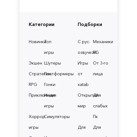
Категории
Подборки
Новинки
Топ
С рус.
Механики
игры
озвучкой
RG
Экшен
Шутеры
Игры
От 3-го
Стратегии
Платформеры
от
лица
RPG
Гонки
xatab
Приключения
Инди
Открытый
Для
игры
мир
слабых
Хоррор
Симуляторы
Пк
игры
Для
Для