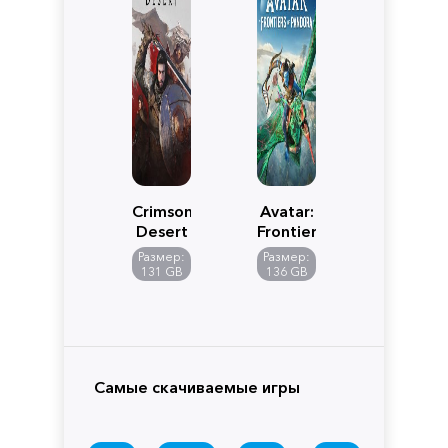
Crimson
Avatar:
Desert
Frontiers
of
Размер:
Размер:
Pandora
131 GB
136 GB
Самые скачиваемые игры