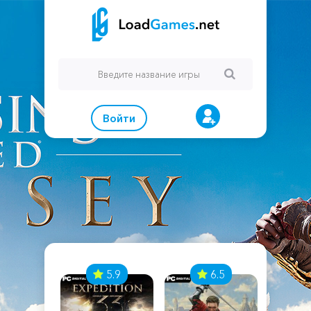
Войти
7
5.9
6.5