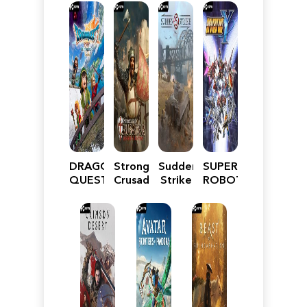
DRAGON
Stronghold
Sudden
SUPER
QUEST
Crusader:
Strike
ROBOT
VII
Definitive
5
WARS
Reimagined
Edition
Y