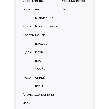
Спортивные
Игры
мощных
двоих!
игры
на
Пк
выживание
Логические
Головоломки
Квесты
Поиск
предме.
Драки
Игры
про
зомби
Песочницы
Онлайн
игры
Стелс
Дополнения
игры