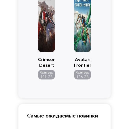
Crimson
Avatar:
Desert
Frontiers
of
Размер:
Размер:
Pandora
131 GB
136 GB
Самые ожидаемые новинки