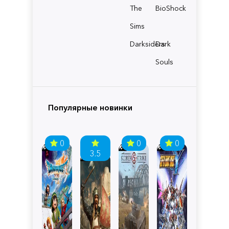
The
BioShock
Sims
Darksiders
Dark
Souls
Популярные новинки
0
0
0
3.5