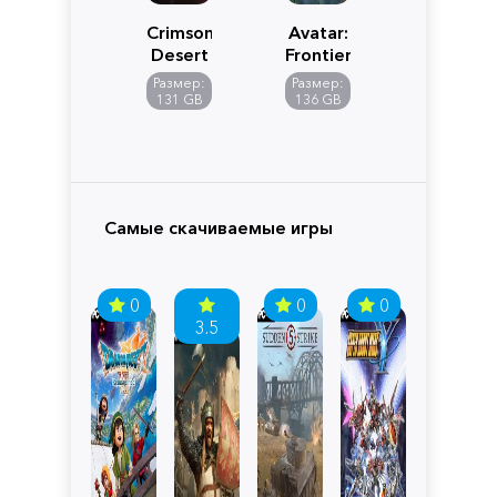
Crimson
Avatar:
Desert
Frontiers
of
Размер:
Размер:
Pandora
131 GB
136 GB
Самые скачиваемые игры
0
0
0
3.5