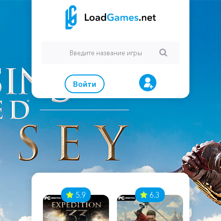
Войти
7
5.9
6.3