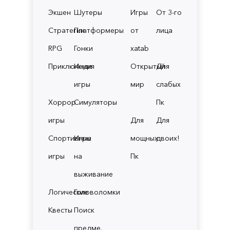
Экшен
Шутеры
Игры
От 3-го
Стратегии
Платформеры
от
лица
RPG
Гонки
xatab
Приключения
Инди
Открытый
Для
игры
мир
слабых
Хоррор
Симуляторы
Пк
игры
Для
Для
Спортивные
Игры
мощных
двоих!
игры
на
Пк
выживание
Логические
Головоломки
Квесты
Поиск
предме.