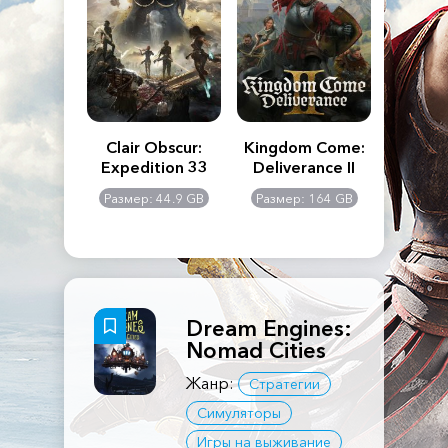
n's Creed
Clair Obscur:
Kingdom Come:
The La
dows
Expedition 33
Deliverance II
Pa
Rema
: 117 GB
Размер: 44.9 GB
Размер: 164 GB
Размер
Dream Engines:
Nomad Cities
Жанр:
Стратегии
Симуляторы
Игры на выживание