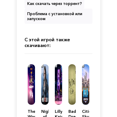
Как скачать через торрент?
Проблема с установкой или
запуском
С этой игрой также
скачивают:
There
Night
Lilly
Bad
Cities:
Was
of
Knight
Dream
Skylines