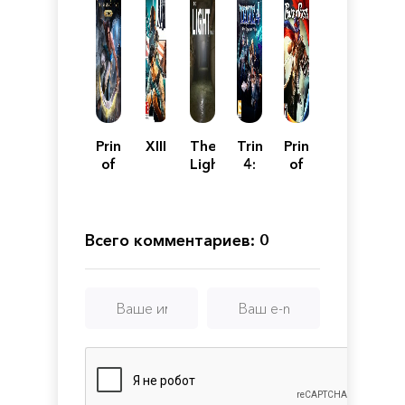
Prince
XIII
The
Trine
Prince
of
Light
4:
of
Persia:
Remake
The
Persia
The
Nightmare
Sands
Prince
of
Всего комментариев: 0
Time
Remake