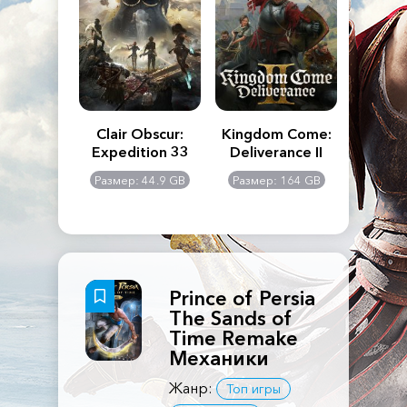
n's Creed
Clair Obscur:
Kingdom Come:
The La
dows
Expedition 33
Deliverance II
Pa
Rema
: 117 GB
Размер: 44.9 GB
Размер: 164 GB
Размер
Prince of Persia
The Sands of
Time Remake
Механики
Жанр:
Топ игры