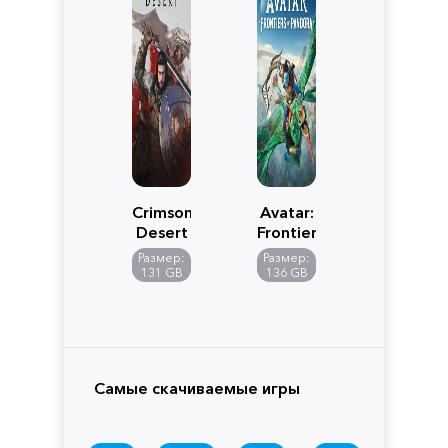
Crimson
Avatar:
Desert
Frontiers
of
Размер:
Размер:
Pandora
131 GB
136 GB
Самые скачиваемые игры