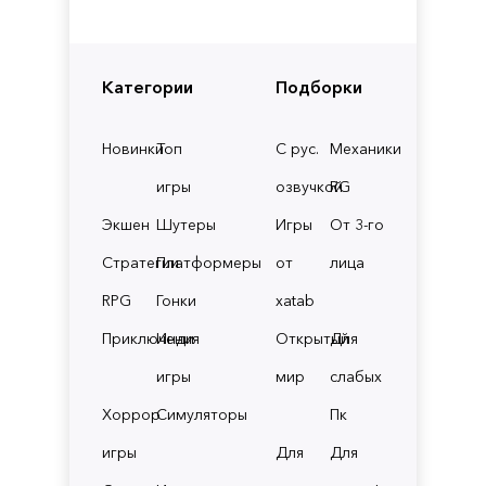
Категории
Подборки
Новинки
Топ
С рус.
Механики
игры
озвучкой
RG
Экшен
Шутеры
Игры
От 3-го
Стратегии
Платформеры
от
лица
RPG
Гонки
xatab
Приключения
Инди
Открытый
Для
игры
мир
слабых
Хоррор
Симуляторы
Пк
игры
Для
Для