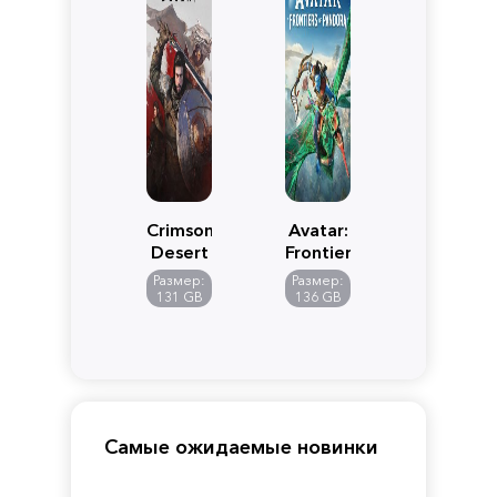
Crimson
Avatar:
Desert
Frontiers
of
Размер:
Размер:
Pandora
131 GB
136 GB
Самые ожидаемые новинки