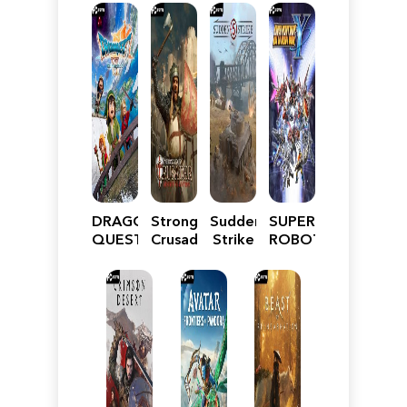
DRAGON
Stronghold
Sudden
SUPER
QUEST
Crusader:
Strike
ROBOT
VII
Definitive
5
WARS
Reimagined
Edition
Y