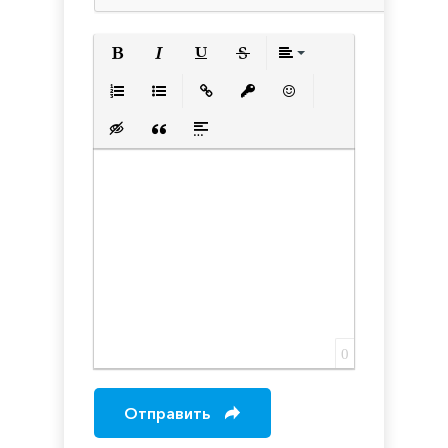
Полужирный
Курсив
Подчеркнутый
Зачеркнутый
Выравнивани
Нумерованный список
Маркированный список
Вставить ссылку
Вставить защищенную с
Вставить смайлик
Вставка скрытого текста
Вставка цитаты
Вставка спойлера
0
Отправить