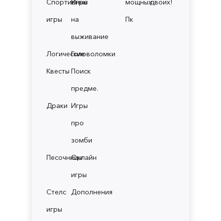
Спортивные
Игры
мощных
двоих!
игры
на
Пк
выживание
Логические
Головоломки
Квесты
Поиск
предме.
Драки
Игры
про
зомби
Песочницы
Онлайн
игры
Стелс
Дополнения
игры