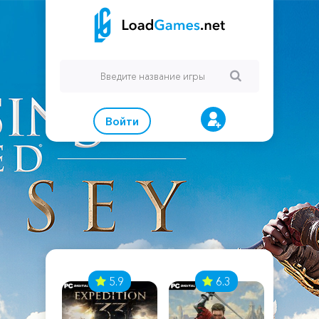
Войти
7
5.9
6.3