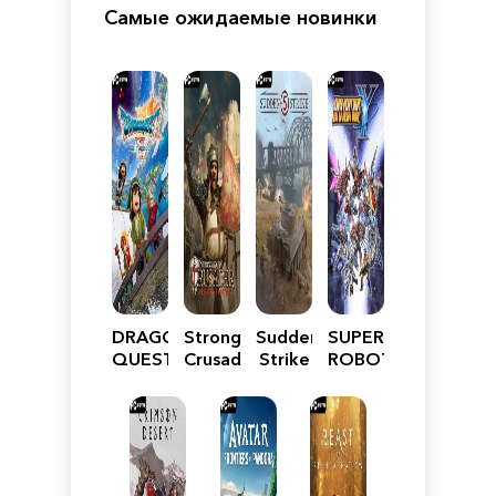
Самые ожидаемые новинки
DRAGON
Stronghold
Sudden
SUPER
QUEST
Crusader:
Strike
ROBOT
VII
Definitive
5
WARS
Reimagined
Edition
Y