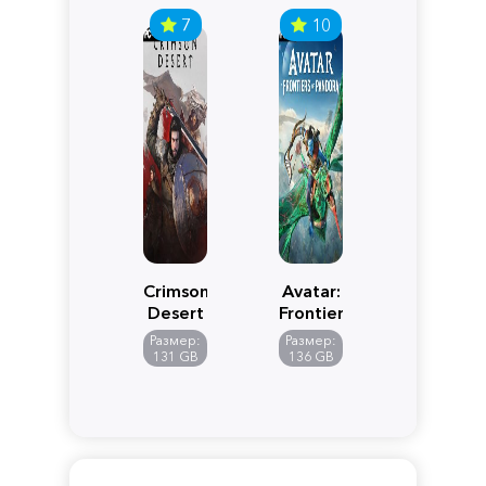
7
10
Crimson
Avatar:
Desert
Frontiers
of
Размер:
Размер:
Pandora
131 GB
136 GB