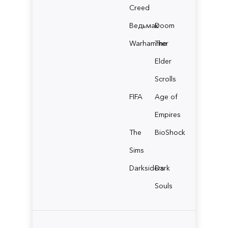
Creed
Ведьмак
Doom
Warhammer
The
Elder
Scrolls
FIFA
Age of
Empires
The
BioShock
Sims
Darksiders
Dark
Souls