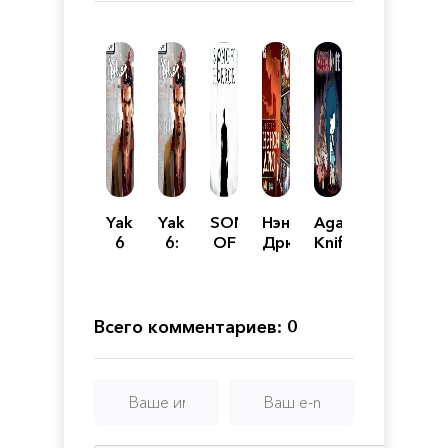
Yakuza
Yakuza
SONG
Нэнси
Agatha
6
6:
OF
Дрю
Knife
Механики
The
HORROR:
Song
Episode
of
1-5
Life
Всего комментариев: 0