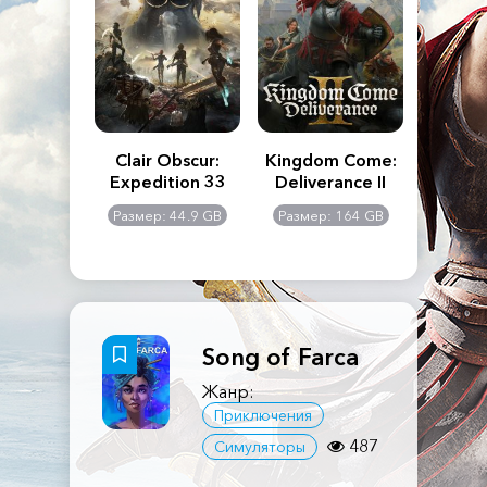
n's Creed
Clair Obscur:
Kingdom Come:
The La
dows
Expedition 33
Deliverance II
Pa
Rema
: 117 GB
Размер: 44.9 GB
Размер: 164 GB
Размер
Song of Farca
Жанр:
Приключения
487
Симуляторы