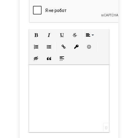
Полужирный
Курсив
Подчеркнутый
Зачеркнутый
Выравнивани
Нумерованный список
Маркированный список
Вставить ссылку
Вставить защищенную с
Вставить смайлик
Вставка скрытого текста
Вставка цитаты
Вставка спойлера
0