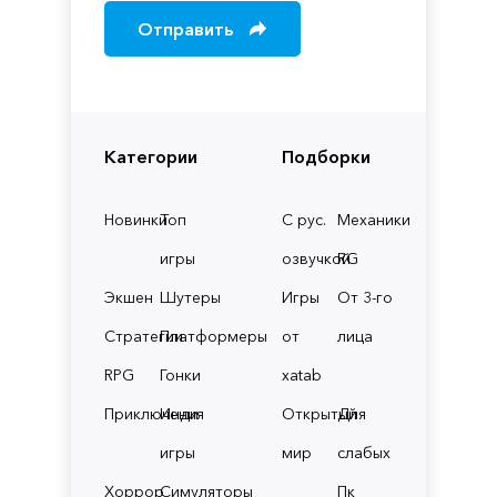
Отправить
Категории
Подборки
Новинки
Топ
С рус.
Механики
игры
озвучкой
RG
Экшен
Шутеры
Игры
От 3-го
Стратегии
Платформеры
от
лица
RPG
Гонки
xatab
Приключения
Инди
Открытый
Для
игры
мир
слабых
Хоррор
Симуляторы
Пк