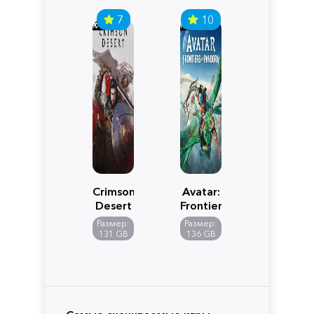
7
10
Crimson
Avatar:
Desert
Frontiers
of
Размер:
Размер:
Pandora
131 GB
136 GB