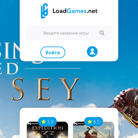
Войти
7
5.9
6.5