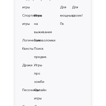
игры
Для
Для
Спортивные
Игры
мощных
двоих!
игры
на
Пк
выживание
Логические
Головоломки
Квесты
Поиск
предме.
Драки
Игры
про
зомби
Песочницы
Онлайн
игры