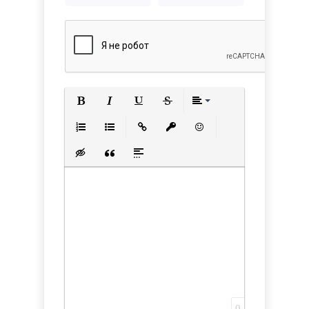
Полужирный
Курсив
Подчеркнутый
Зачеркнутый
Выравнивани
Нумерованный список
Маркированный список
Вставить ссылку
Вставить защищенную с
Вставить смайлик
Вставка скрытого текста
Вставка цитаты
Вставка спойлера
0