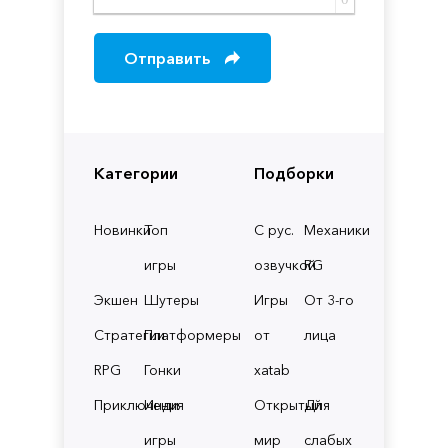
Отправить
Категории
Подборки
Новинки
Топ
С рус.
Механики
игры
озвучкой
RG
Экшен
Шутеры
Игры
От 3-го
Стратегии
Платформеры
от
лица
RPG
Гонки
xatab
Приключения
Инди
Открытый
Для
игры
мир
слабых