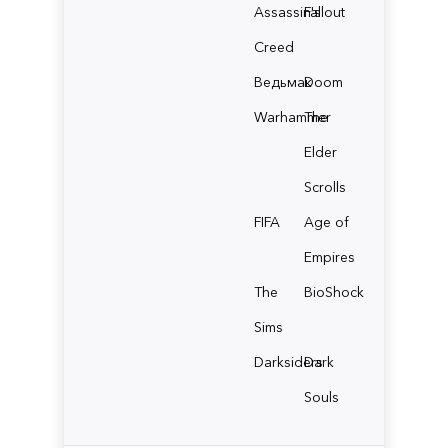
Assassin's
Fallout
Creed
Ведьмак
Doom
Warhammer
The
Elder
Scrolls
FIFA
Age of
Empires
The
BioShock
Sims
Darksiders
Dark
Souls