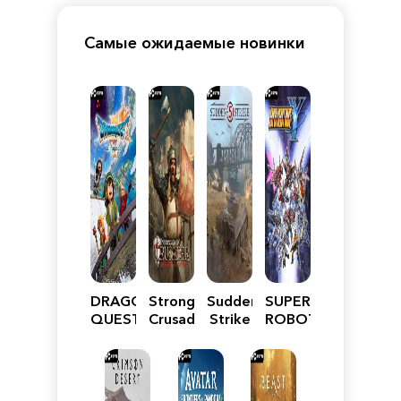
Самые ожидаемые новинки
DRAGON
Stronghold
Sudden
SUPER
QUEST
Crusader:
Strike
ROBOT
VII
Definitive
5
WARS
Reimagined
Edition
Y