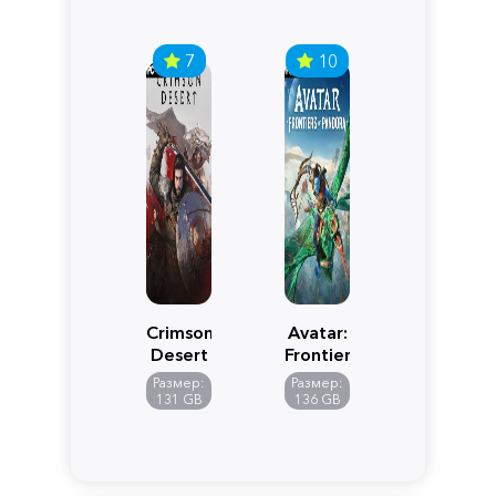
7
10
Crimson
Avatar:
Desert
Frontiers
of
Размер:
Размер:
Pandora
131 GB
136 GB