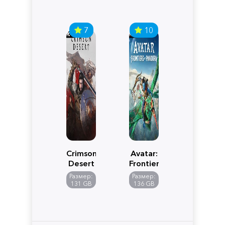
7
10
Crimson
Avatar:
Desert
Frontiers
of
Размер:
Размер:
Pandora
131 GB
136 GB