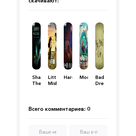
скачивают:
Shapik:
Little
Hardland
Moonlighter
Bad
The
Misfortune
Dream
Moon
Coma
Quest
Всего комментариев: 0