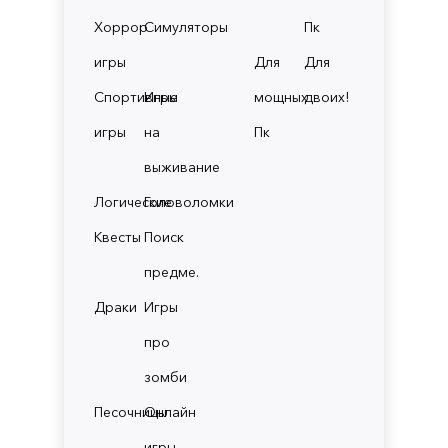
Хоррор
Симуляторы
Пк
игры
Для
Для
Спортивные
Игры
мощных
двоих!
игры
на
Пк
выживание
Логические
Головоломки
Квесты
Поиск
предме.
Драки
Игры
про
зомби
Песочницы
Онлайн
игры