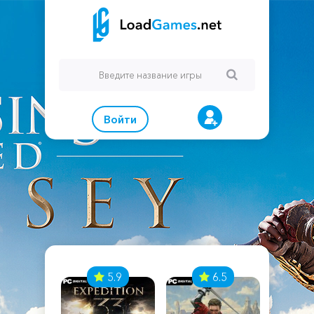
Войти
7
5.9
6.5