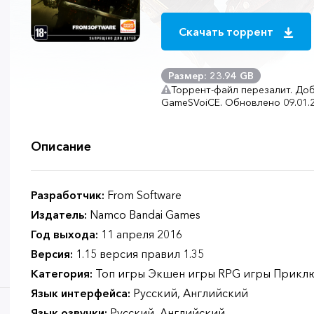
Скачать торрент
Размер: 23.94 GB
Торрент-файл перезалит. До
GameSVoiCE. Обновлено 09.01.2
Описание
Разработчик:
From Software
Издатель:
Namco Bandai Games
Год выхода:
11 апреля 2016
Версия:
1.15 версия правил 1.35
Категория:
Топ игры Экшен игры RPG игры Прикл
Язык интерфейса:
Русский, Английский
Язык озвучки:
Русский, Английский