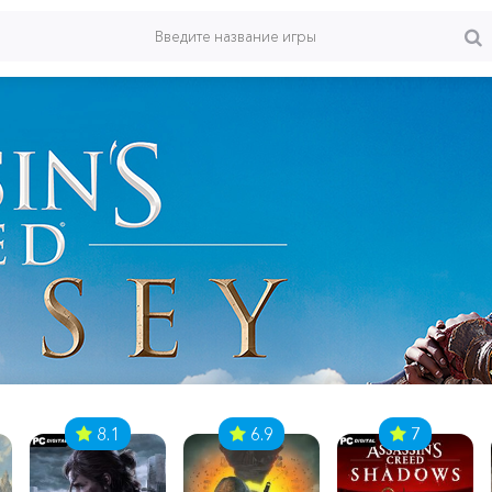
8.1
6.9
7