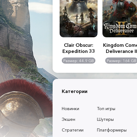
.R. 2:
Assassin's Creed
Clair Obscur:
Kingdom Com
of
Shadows
Expedition 33
Deliverance II
l -
0 GB
Размер: 117 GB
Размер: 44.9 GB
Размер: 164 GB
dition
Категории
Новинки
Топ игры
Экшен
Шутеры
Стратегии
Платформеры