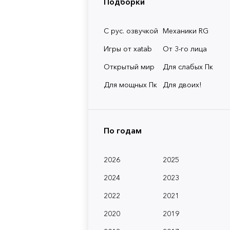
Подборки
С рус. озвучкой
Механики RG
Игры от xatab
От 3-го лица
Открытый мир
Для слабых Пк
Для мощных Пк
Для двоих!
По годам
2026
2025
2024
2023
2022
2021
2020
2019