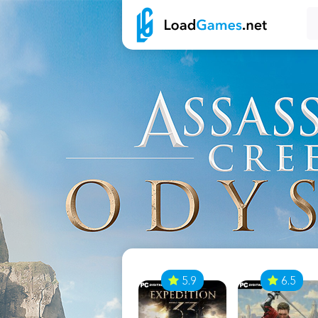
7
5.9
6.5