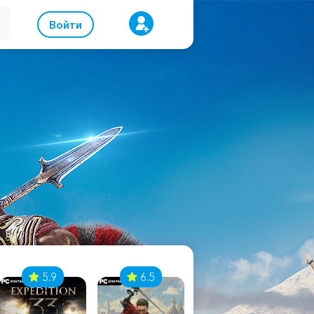
Войти
5.9
6.5
8.1