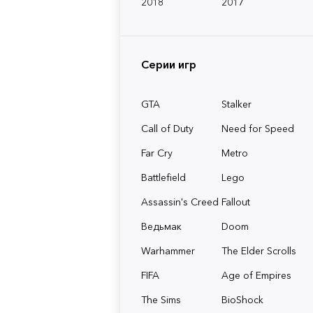
2018
2017
Серии игр
GTA
Stalker
Call of Duty
Need for Speed
Far Cry
Metro
Battlefield
Lego
Assassin's Creed
Fallout
Ведьмак
Doom
Warhammer
The Elder Scrolls
FIFA
Age of Empires
The Sims
BioShock