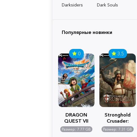
Darksiders
Dark Souls
Популярные новинки
0
3.5
DRAGON
Stronghold
QUEST VII
Crusader:
Reimagined
Definitive
Размер: 7.77 GB
Размер: 7.31 GB
Edition