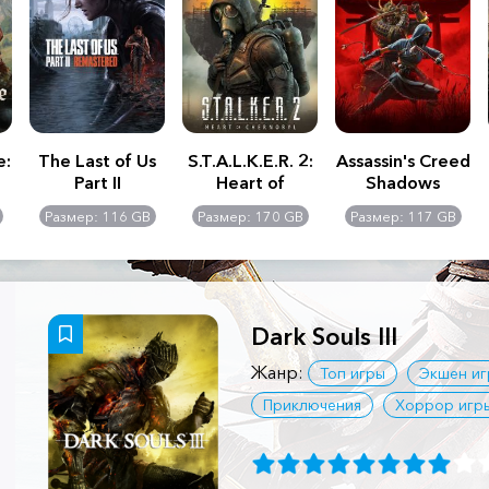
e:
The Last of Us
S.T.A.L.K.E.R. 2:
Assassin's Creed
Part II
Heart of
Shadows
Remastered
Chernobyl -
Размер: 116 GB
Размер: 170 GB
Размер: 117 GB
Ultimate Edition
Dark Souls III
Жанр:
Топ игры
Экшен иг
Приключения
Хоррор игр