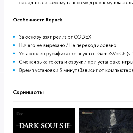
передать ее самому главному древнему властели
Особенности Repack
За основу взят релиз от CODEX
Ничего не вырезано / Не перекодировано
Установлен русификатор звука от GameSVoiCE (v.1.
Сменая зыка текста и озвучки при установке игр
Время установки 5 минут (Зависит от компьютера
Скриншоты