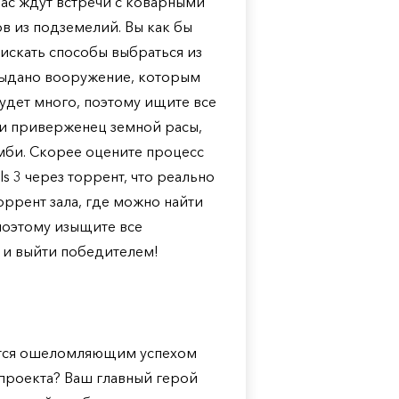
вас ждут встречи с коварными
в из подземелий. Вы как бы
 искать способы выбраться из
 выдано вооружение, которым
удет много, поэтому ищите все
ки приверженец земной расы,
зомби. Скорее оцените процесс
s 3 через торрент, что реально
оррент зала, где можно найти
поэтому изыщите все
а и выйти победителем!
уется ошеломляющим успехом
 проекта? Ваш главный герой