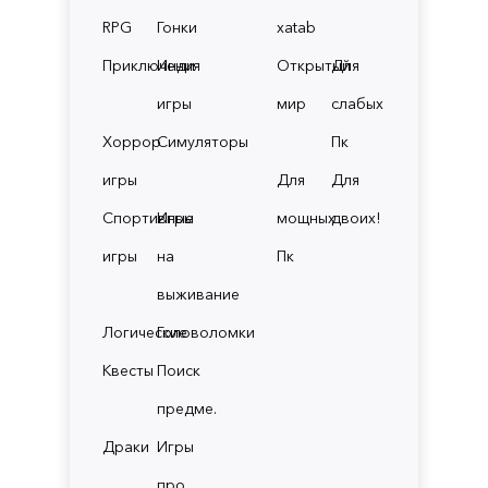
RPG
Гонки
xatab
Приключения
Инди
Открытый
Для
игры
мир
слабых
Хоррор
Симуляторы
Пк
игры
Для
Для
Спортивные
Игры
мощных
двоих!
игры
на
Пк
выживание
Логические
Головоломки
Квесты
Поиск
предме.
Драки
Игры
про