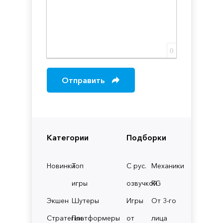
0
Отправить
Категории
Подборки
Новинки
Топ
С рус.
Механики
игры
озвучкой
RG
Экшен
Шутеры
Игры
От 3-го
Стратегии
Платформеры
от
лица