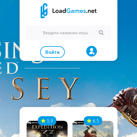
Войти
7
5.9
6.5