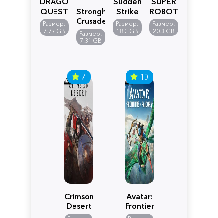
DRAGON
Sudden
SUPER
QUEST
Stronghold
Strike
ROBOT
VII
Crusader:
5
WARS
Размер:
Размер:
Размер:
Reimagined
Definitive
Y
7.77 GB
18.3 GB
20.3 GB
Размер:
Edition
7.31 GB
7
10
Crimson
Avatar:
Desert
Frontiers
of