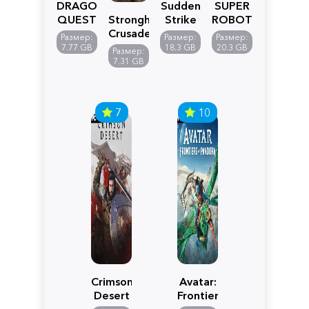
DRAGON
Sudden
SUPER
QUEST
Stronghold
Strike
ROBOT
VII
Crusader:
5
WARS
Размер:
Размер:
Размер:
Reimagined
Definitive
Y
7.77 GB
18.3 GB
20.3 GB
Размер:
Edition
7.31 GB
7
10
Crimson
Avatar:
Desert
Frontiers
of