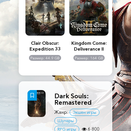
n's Creed
Clair Obscur:
Kingdom Come:
The La
dows
Expedition 33
Deliverance II
Pa
Rema
: 117 GB
Размер: 44.9 GB
Размер: 164 GB
Размер
Dark Souls:
Remastered
Жанр:
Экшен игры
Шутеры
6 800
RPG игры