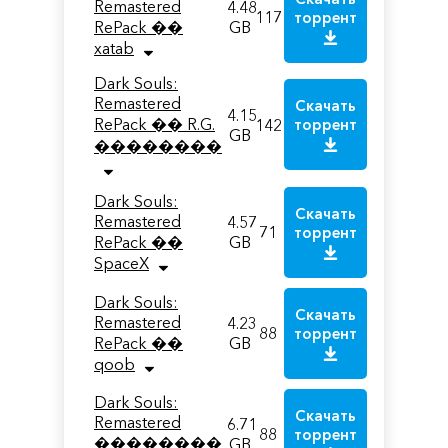
Remastered
4.48
117
торрент
RePack ��
GB
xatab
Dark Souls:
Remastered
Скачать
4.15
RePack �� R.G.
142
торрент
GB
��������
Dark Souls:
Скачать
Remastered
4.57
71
торрент
RePack ��
GB
SpaceX
Dark Souls:
Скачать
Remastered
4.23
88
торрент
RePack ��
GB
qoob
Dark Souls:
Скачать
Remastered
6.71
88
торрент
��������
GB