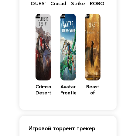
QUEST
Crusader:
Strike
ROBOT
VII
Definitive
5
WARS
Reimagined
Edition
Y
Crimson
Avatar:
Beast
Desert
Frontiers
of
of
Reincarnation
Pandora
Игровой торрент трекер