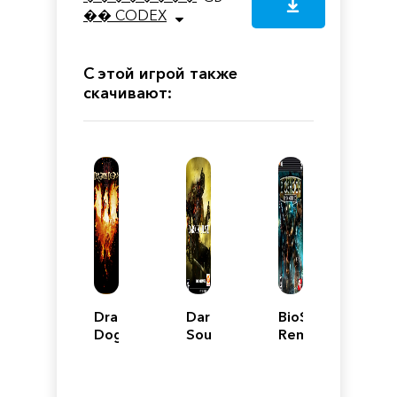
�� CODEX
С этой игрой также
скачивают:
Dragon’s
Dark
BioShock
Dogma:
Souls
Remastered:
Dark
III
Collection
Arisen