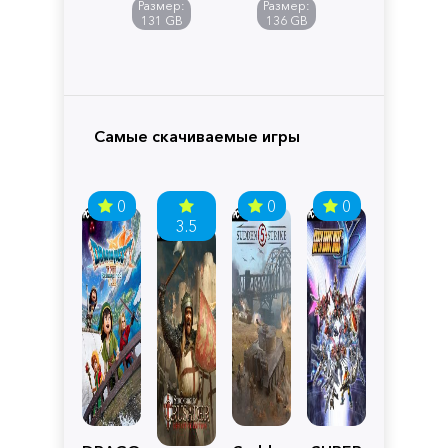
Размер:
Размер:
Pandora
131 GB
136 GB
Самые скачиваемые игры
0
0
0
3.5