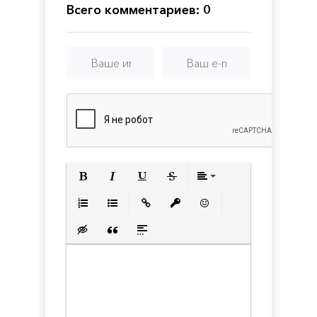
Всего комментариев: 0
Полужирный
Курсив
Подчеркнутый
Зачеркнутый
Выравнивани
Нумерованный список
Маркированный список
Вставить ссылку
Вставить защищенную с
Вставить смайлик
Вставка скрытого текста
Вставка цитаты
Вставка спойлера