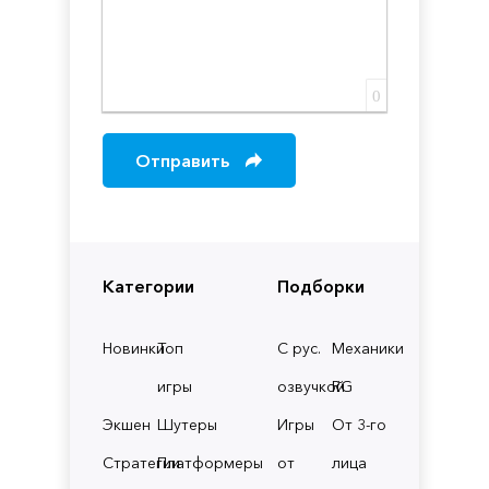
0
Отправить
Категории
Подборки
Новинки
Топ
С рус.
Механики
игры
озвучкой
RG
Экшен
Шутеры
Игры
От 3-го
Стратегии
Платформеры
от
лица