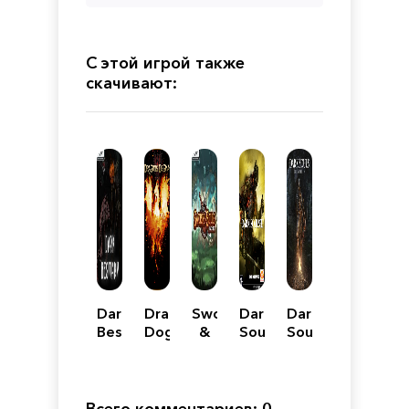
С этой игрой также
скачивают:
Dark
Dragon’s
Swords
Dark
Dark
Bestiary
Dogma:
&
Souls
Souls:
Dark
Souls:
III
Remastered
Arisen
Neverseen
Всего комментариев: 0