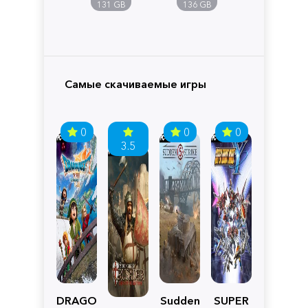
Pandora
131 GB
136 GB
Самые скачиваемые игры
0
0
0
3.5
DRAGON
Sudden
SUPER