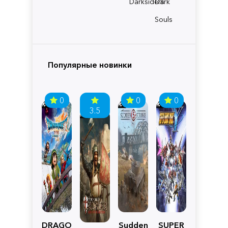
Darksiders
Dark
Souls
Популярные новинки
0
0
0
3.5
DRAGON
Sudden
SUPER