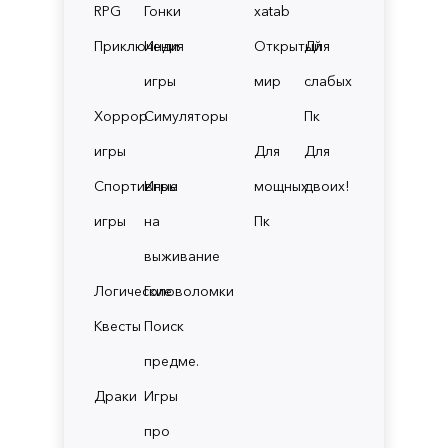
RPG
Гонки
xatab
Приключения
Инди
Открытый
Для
игры
мир
слабых
Хоррор
Симуляторы
Пк
игры
Для
Для
Спортивные
Игры
мощных
двоих!
игры
на
Пк
выживание
Логические
Головоломки
Квесты
Поиск
предме.
Драки
Игры
про