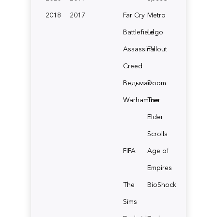
2018
2017
Far Cry
Metro
Battlefield
Lego
Assassin's
Fallout
Creed
Ведьмак
Doom
Warhammer
The
Elder
Scrolls
FIFA
Age of
Empires
The
BioShock
Sims