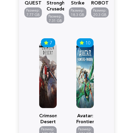
QUEST
Stronghold
Strike
ROBOT
VII
Crusader:
5
WARS
Размер:
Размер:
Размер:
Reimagined
Definitive
Y
7.77 GB
18.3 GB
20.3 GB
Размер:
Edition
7.31 GB
7
10
Crimson
Avatar:
Desert
Frontiers
of
Размер:
Размер: