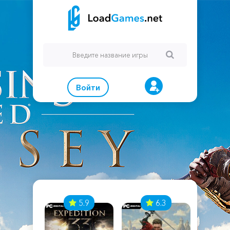
Войти
7
5.9
6.3