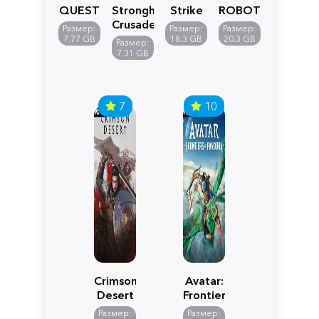
QUEST
Stronghold
Strike
ROBOT
VII
Crusader:
5
WARS
Размер:
Размер:
Размер:
Reimagined
Definitive
Y
7.77 GB
18.3 GB
20.3 GB
Размер:
Edition
7.31 GB
7
10
Crimson
Avatar:
Desert
Frontiers
of
Размер:
Размер: