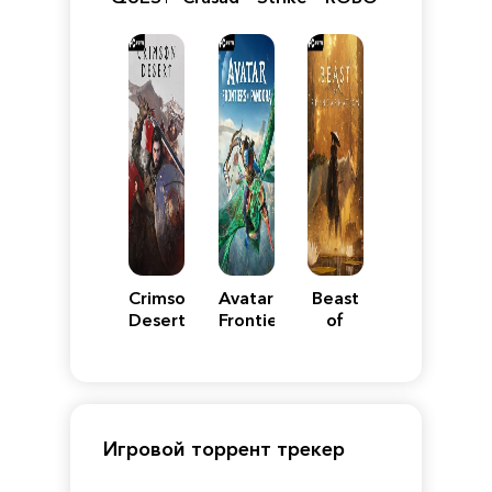
VII
Definitive
5
WARS
Reimagined
Edition
Y
Crimson
Avatar:
Beast
Desert
Frontiers
of
of
Reincarnation
Pandora
Игровой торрент трекер