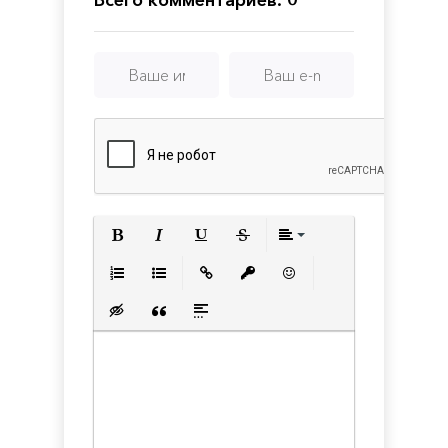
Полужирный
Курсив
Подчеркнутый
Зачеркнутый
Выравнивани
Нумерованный список
Маркированный список
Вставить ссылку
Вставить защищенную с
Вставить смайлик
Вставка скрытого текста
Вставка цитаты
Вставка спойлера