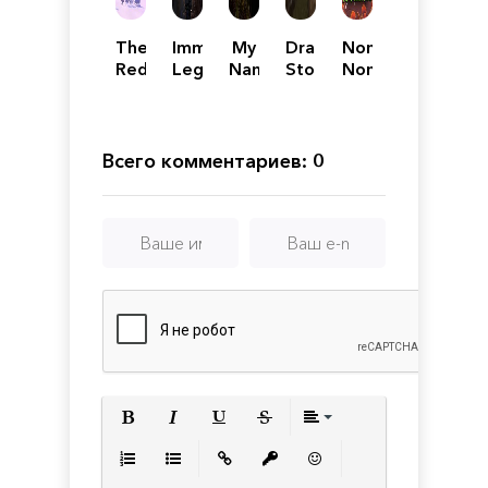
The
Immortal
My
Dragon
Nom
Red
Legacy:
Name
Storm
Nom
Lantern
The
is
Apocalypse
Jade
Sarah
Cipher
Всего комментариев: 0
Полужирный
Курсив
Подчеркнутый
Зачеркнутый
Выравнивани
Нумерованный список
Маркированный список
Вставить ссылку
Вставить защищенную с
Вставить смайлик