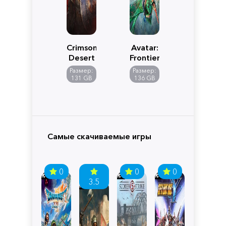
Crimson
Avatar:
Desert
Frontiers
of
Размер:
Размер:
Pandora
131 GB
136 GB
Самые скачиваемые игры
0
0
0
3.5