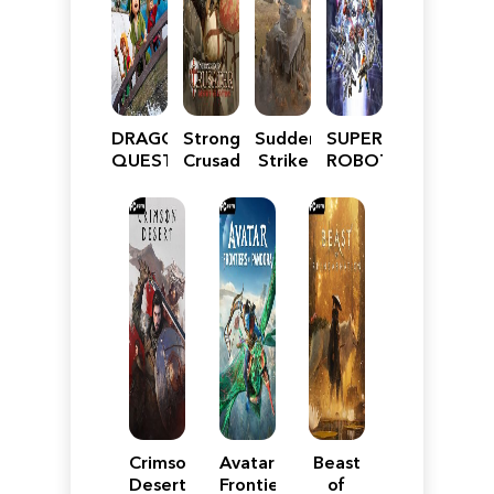
DRAGON
Stronghold
Sudden
SUPER
QUEST
Crusader:
Strike
ROBOT
VII
Definitive
5
WARS
Reimagined
Edition
Y
Crimson
Avatar:
Beast
Desert
Frontiers
of