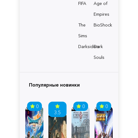
FIFA
Age of
Empires
The
BioShock
Sims
Darksiders
Dark
Souls
Популярные новинки
0
0
0
3.5