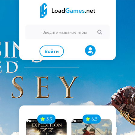
Войти
7
5.9
6.5