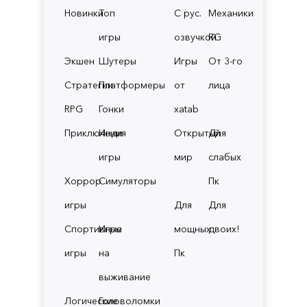
Новинки
Топ
С рус.
Механики
игры
озвучкой
RG
Экшен
Шутеры
Игры
От 3-го
Стратегии
Платформеры
от
лица
RPG
Гонки
xatab
Приключения
Инди
Открытый
Для
игры
мир
слабых
Хоррор
Симуляторы
Пк
игры
Для
Для
Спортивные
Игры
мощных
двоих!
игры
на
Пк
выживание
Логические
Головоломки