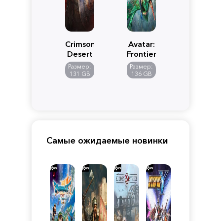
Crimson
Avatar:
Desert
Frontiers
of
Размер:
Размер:
Pandora
131 GB
136 GB
Самые ожидаемые новинки