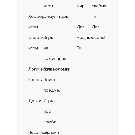
игры
мир
слабых
Хоррор
Симуляторы
Пк
игры
Для
Для
Спортивные
Игры
мощных
двоих!
игры
на
Пк
выживание
Логические
Головоломки
Квесты
Поиск
предме.
Драки
Игры
про
зомби
Песочницы
Онлайн