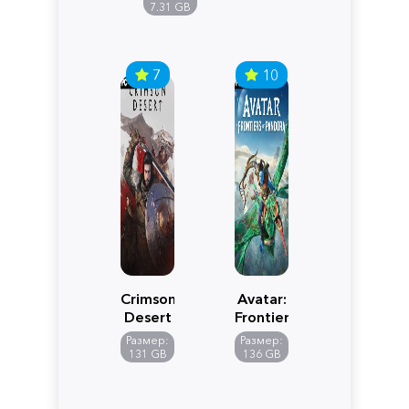
Edition
7.31 GB
7
10
Crimson
Avatar:
Desert
Frontiers
of
Размер:
Размер:
Pandora
131 GB
136 GB