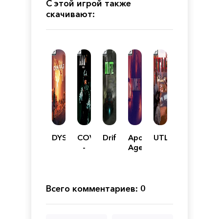
С этой игрой также
скачивают:
DYSMANTLE
COVID
DriftZ
Apocalypse
UTLL
-
Age:
19
DESTRUCTION
BIOHAZARD
Всего комментариев: 0