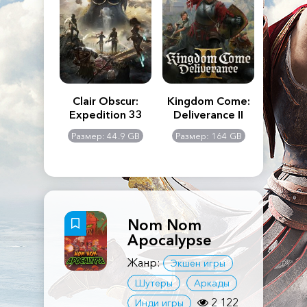
n's Creed
Clair Obscur:
Kingdom Come:
The La
dows
Expedition 33
Deliverance II
Pa
Rema
: 117 GB
Размер: 44.9 GB
Размер: 164 GB
Размер
Nom Nom
Apocalypse
Жанр:
Экшен игры
Шутеры
Аркады
2 122
Инди игры