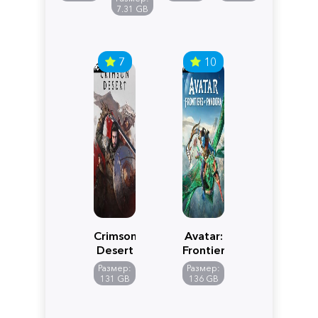
Edition
7.31 GB
7
10
Crimson
Avatar:
Desert
Frontiers
of
Размер:
Размер:
Pandora
131 GB
136 GB