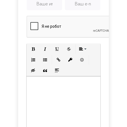
Полужирный
Курсив
Подчеркнутый
Зачеркнутый
Выравнивани
Нумерованный список
Маркированный список
Вставить ссылку
Вставить защищенную с
Вставить смайлик
Вставка скрытого текста
Вставка цитаты
Вставка спойлера