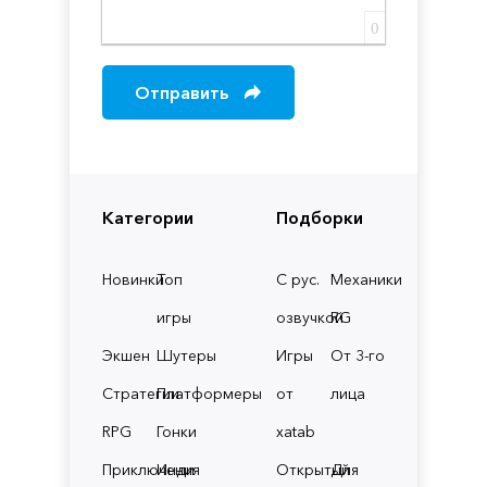
0
Отправить
Категории
Подборки
Новинки
Топ
С рус.
Механики
игры
озвучкой
RG
Экшен
Шутеры
Игры
От 3-го
Стратегии
Платформеры
от
лица
RPG
Гонки
xatab
Приключения
Инди
Открытый
Для