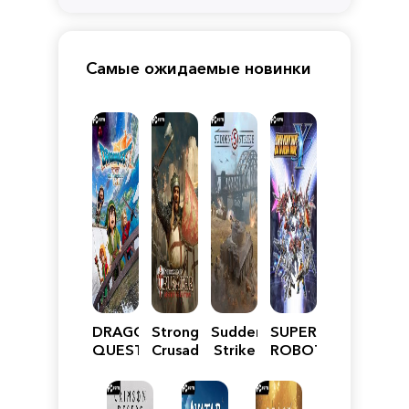
Самые ожидаемые новинки
DRAGON
Stronghold
Sudden
SUPER
QUEST
Crusader:
Strike
ROBOT
VII
Definitive
5
WARS
Reimagined
Edition
Y