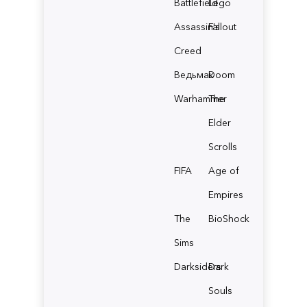
Battlefield
Lego
Assassin's
Fallout
Creed
Ведьмак
Doom
Warhammer
The
Elder
Scrolls
FIFA
Age of
Empires
The
BioShock
Sims
Darksiders
Dark
Souls