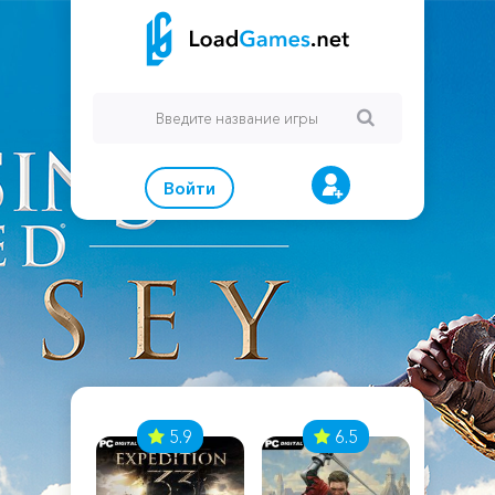
Войти
7
5.9
6.5