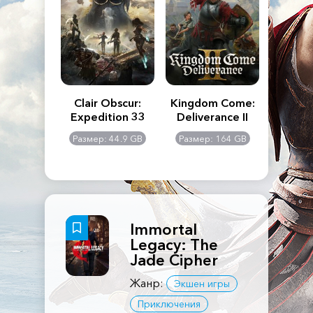
n's Creed
Clair Obscur:
Kingdom Come:
The La
dows
Expedition 33
Deliverance II
Pa
Rema
: 117 GB
Размер: 44.9 GB
Размер: 164 GB
Размер
Immortal
Legacy: The
Jade Cipher
Жанр:
Экшен игры
Приключения