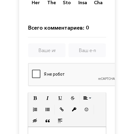
Hero
The
Storm
Insanity
Chapter
Verge
2
II
Всего комментариев: 0
Полужирный
Курсив
Подчеркнутый
Зачеркнутый
Выравнивани
Нумерованный список
Маркированный список
Вставить ссылку
Вставить защищенную с
Вставить смайлик
Вставка скрытого текста
Вставка цитаты
Вставка спойлера