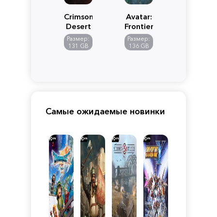
Crimson
Avatar:
Desert
Frontiers
of
Размер:
Размер:
Pandora
131 GB
136 GB
Самые ожидаемые новинки