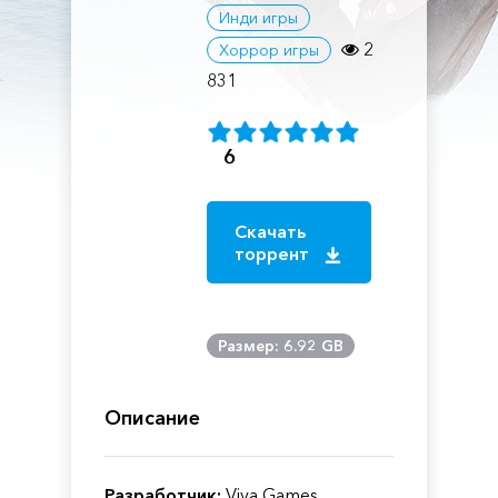
Инди игры
2
Хоррор игры
831
6
Скачать
торрент
Размер: 6.92 GB
Описание
Разработчик:
Viva Games