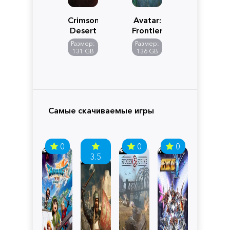
Crimson
Avatar:
Desert
Frontiers
of
Размер:
Размер:
Pandora
131 GB
136 GB
Самые скачиваемые игры
0
0
0
3.5