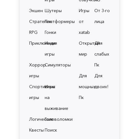
Экшен
Шутеры
Игры
От 3-го
Стратегии
Платформеры
от
лица
RPG
Гонки
xatab
Приключения
Инди
Открытый
Для
игры
мир
слабых
Хоррор
Симуляторы
Пк
игры
Для
Для
Спортивные
Игры
мощных
двоих!
игры
на
Пк
выживание
Логические
Головоломки
Квесты
Поиск