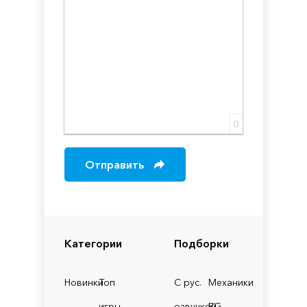
0
Отправить
Категории
Подборки
Новинки
Топ
С рус.
Механики
игры
озвучкой
RG