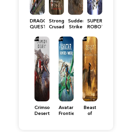
DRAGON
Stronghold
Sudden
SUPER
QUEST
Crusader:
Strike
ROBOT
VII
Definitive
5
WARS
Reimagined
Edition
Y
Crimson
Avatar:
Beast
Desert
Frontiers
of
of
Reincarnation
Pandora