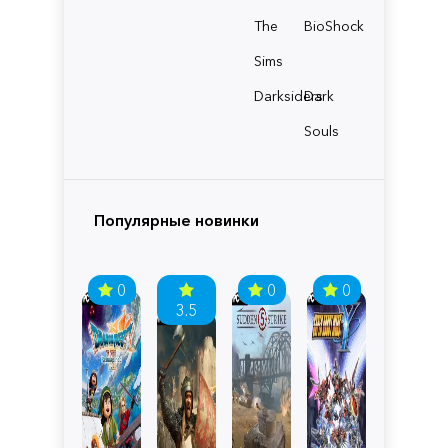
The
BioShock
Sims
Darksiders
Dark
Souls
Популярные новинки
0
0
0
3.5