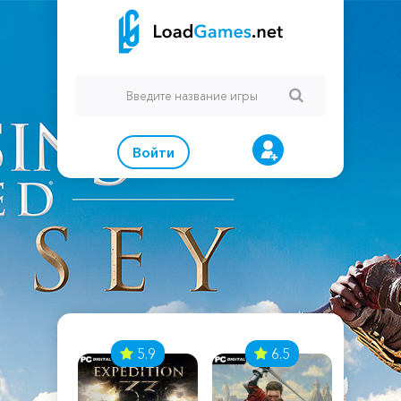
Войти
7
5.9
6.5