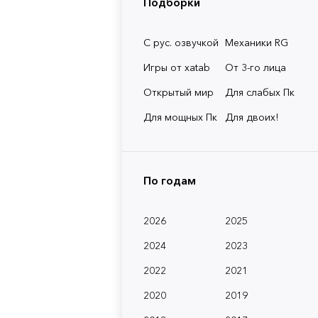
Подборки
С рус. озвучкой
Механики RG
Игры от xatab
От 3-го лица
Открытый мир
Для слабых Пк
Для мощных Пк
Для двоих!
По годам
2026
2025
2024
2023
2022
2021
2020
2019