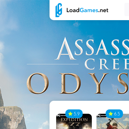
7
5.9
6.5