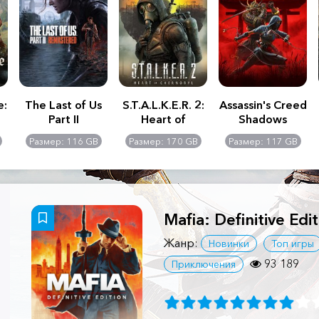
e:
The Last of Us
S.T.A.L.K.E.R. 2:
Assassin's Creed
Part II
Heart of
Shadows
Remastered
Chernobyl -
Размер: 116 GB
Размер: 170 GB
Размер: 117 GB
Ultimate Edition
Mafia: Definitive Edi
Жанр:
Новинки
Топ игры
93 189
Приключения