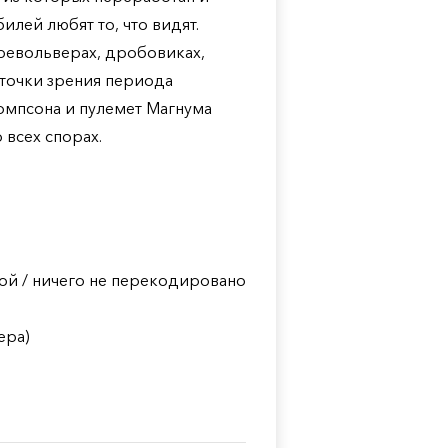
лей любят то, что видят.
 револьверах, дробовиках,
с точки зрения периода
Томпсона и пулемет Магнума
всех спорах.
ой / ничего не перекодировано
ера)