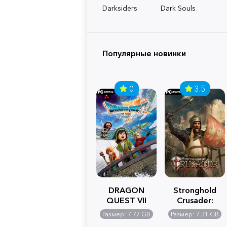
Darksiders
Dark Souls
Популярные новинки
0
3.5
DRAGON
Stronghold
QUEST VII
Crusader:
Reimagined
Definitive
Размер: 7.77 GB
Размер: 7.31 GB
Edition