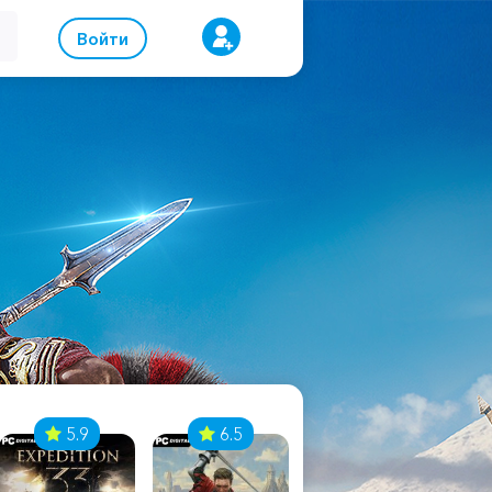
Войти
5.9
6.5
8.1