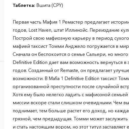
Таблетка:
Вшита (CPY)
Первая часть Мафия 1 Ремастер предлагает истории
годов, Lost Haven, штат Иллинойс. Переиздание куль
Построй свою мафиозную карьеру в период сухого 
мафией таксист Томми Анджело погружается в мир
Сначала он беспокоится о семье Сальери, но много 
Definitive Edition дает вам возможность вернуться в 
годов. Созданный от Remaste, он предлагает улуч
возможности. В Mafia 1 Definitive Edition таксист Т
организованной преступности после случайной вст
Хотя ему было нелегко ладить с мафиозной семьей
миссии вскоре стали слишком очевидными. Чем вы
поднимает, тем больше растет его доход, но кажда
грязной, чем предыдущая. Томми может заслужить
и стать настоящим вором, но этот титул заставляет 