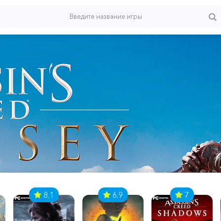
8.1
6.9
7