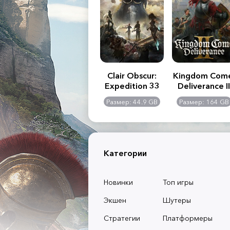
.R. 2:
Assassin's Creed
Clair Obscur:
Kingdom Com
of
Shadows
Expedition 33
Deliverance II
l -
0 GB
Размер: 117 GB
Размер: 44.9 GB
Размер: 164 GB
dition
Категории
Новинки
Топ игры
Экшен
Шутеры
Стратегии
Платформеры