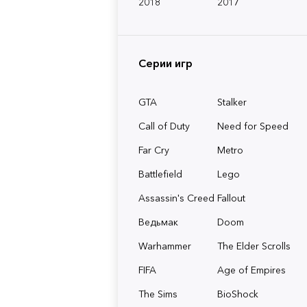
2018
2017
Серии игр
GTA
Stalker
Call of Duty
Need for Speed
Far Cry
Metro
Battlefield
Lego
Assassin's Creed
Fallout
Ведьмак
Doom
Warhammer
The Elder Scrolls
FIFA
Age of Empires
The Sims
BioShock